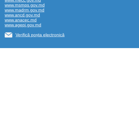
www.mecc.gov.md
www.msmps.gov.md
www.madrm.gov.md
www.ancd.gov.md
www.anacec.md
www.agepi.gov.md
Verifică poșta electronică