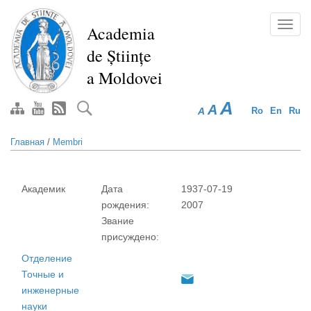
Перейти
к
Toggl
Academia
основному
navig
de Științe
содержанию
a Moldovei
A
A
A
Ro
En
Ru
Главная
/
Membri
Академик
Дата
1937-07-19
рождения:
2007
Звание
присуждено:
Отделение
Точные и
инженерные
науки