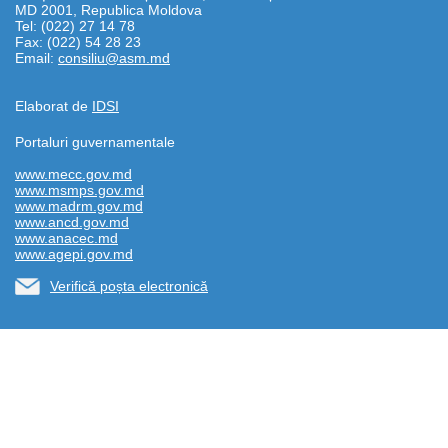
MD 2001, Republica Moldova
Tel: (022) 27 14 78
Fax: (022) 54 28 23
Email:
consiliu@asm.md
Elaborat de
IDSI
Portaluri guvernamentale
www.mecc.gov.md
www.msmps.gov.md
www.madrm.gov.md
www.ancd.gov.md
www.anacec.md
www.agepi.gov.md
Verifică poșta electronică