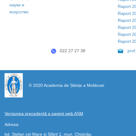
науки и
Raport 2
искусство
Raport 2
Raport 2
Raport 2
Raport 2
Raport 2
022 27 27 38
pro
https://propletenie.ru/
© 2020 Academia de Științe a Moldovei
Versiunea precedentă a paginii web AȘM
Adresa:
bd. Ștefan cel Mare și Sfânt 1, mun. Chișinău