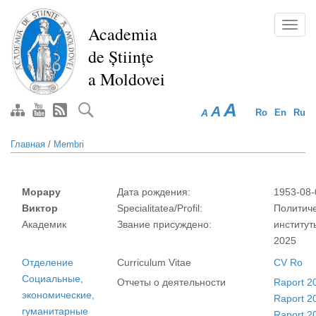
Перейти
к
Toggl
Academia
основному
navig
de Științe
содержанию
a Moldovei
A
A
A
Ro
En
Ru
Главная
/
Membri
Морару
Дата рождения:
1953-08-
Виктор
Specialitatea/Profil:
Политиче
Академик
Звание присуждено:
институт
2025
Отделение
Curriculum Vitae
CV Ro
Социальные,
Отчеты о деятельности
Raport 2
экономические,
Raport 2
гуманитарные
Raport 2