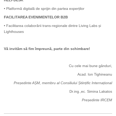
HELPDESK
• Platformă digitală de sprijin din partea experților
FACILITAREA EVENIMENTELOR B2B
• Facilitarea colaborării trans-regionale dintre Living Labs și
Lighthouses
Vă invităm să fim împreună, parte din schimbare!
Cu cele mai bune gânduri,
Acad. Ion Tighineanu
Președinte AȘM, membru al Consiliului Științific Internațional
Dr.ing.,ec. Simina Lakatos
Președinte IRCEM