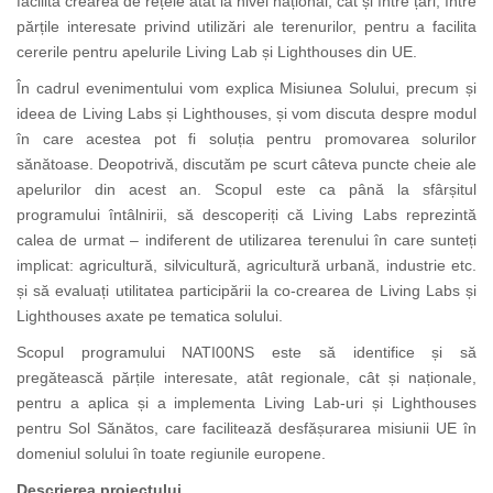
facilita crearea de rețele atât la nivel național, cât și între țări, între
părțile interesate privind utilizări ale terenurilor, pentru a facilita
cererile pentru apelurile Living Lab și Lighthouses din UE.
În cadrul evenimentului vom explica Misiunea Solului, precum și
ideea de Living Labs și Lighthouses, și vom discuta despre modul
în care acestea pot fi soluția pentru promovarea solurilor
sănătoase. Deopotrivă, discutăm pe scurt câteva puncte cheie ale
apelurilor din acest an. Scopul este ca până la sfârșitul
programului întâlnirii, să descoperiți că Living Labs reprezintă
calea de urmat – indiferent de utilizarea terenului în care sunteți
implicat: agricultură, silvicultură, agricultură urbană, industrie etc.
și să evaluați utilitatea participării la co-crearea de Living Labs și
Lighthouses axate pe tematica solului.
Scopul programului NATI00NS este să identifice și să
pregătească părțile interesate, atât regionale, cât și naționale,
pentru a aplica și a implementa Living Lab-uri și Lighthouses
pentru Sol Sănătos, care facilitează desfășurarea misiunii UE în
domeniul solului în toate regiunile europene.
Descrierea proiectului