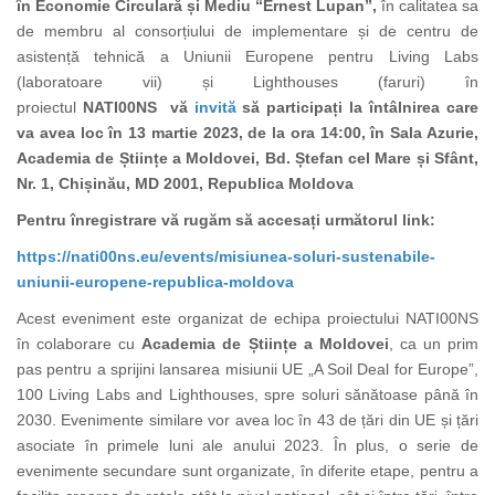
în Economie Circulară și Mediu
“Ernest Lupan”
,
în calitatea sa
de membru al consorțiului de implementare și de centru de
asistență tehnică a Uniunii Europene pentru Living Labs
(laboratoare vii) și Lighthouses (faruri) în
proiectul
NATI00NS
vă
invită
să participați la întâlnirea care
va avea loc în 13 martie 2023, de la ora 14:00,
în
Sala Azurie,
Academia de Științe a Moldovei, Bd.
Ștefan cel Mare și Sfânt,
Nr. 1, Chișinău, MD 2001, Republica Moldova
Pentru înregistrare vă rugăm să accesați următorul link:
https://nati00ns.eu/events/misiunea-soluri-sustenabile-
uniunii-europene-republica-moldova
Acest eveniment este organizat de echipa proiectului NATI00NS
în colaborare cu
Academia de Științe a Moldovei
, ca un prim
pas pentru a sprijini lansarea misiunii UE „A Soil Deal for Europe”,
100 Living Labs and Lighthouses, spre soluri sănătoase până în
2030. Evenimente similare vor avea loc în 43 de țări din UE și țări
asociate în primele luni ale anului 2023. În plus, o serie de
evenimente secundare sunt organizate, în diferite etape, pentru a