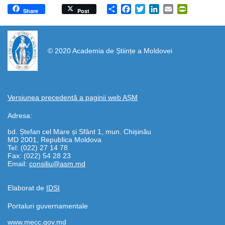
Share
Facebook
Twitter
LinkedIn
Email
PrintFrien
Share
Post
https://propletenie.ru/
© 2020 Academia de Științe a Moldovei
Versiunea precedentă a paginii web AȘM
Adresa:
bd. Ștefan cel Mare și Sfânt 1, mun. Chișinău
MD 2001, Republica Moldova
Tel: (022) 27 14 78
Fax: (022) 54 28 23
Email:
consiliu@asm.md
Elaborat de
IDSI
Portaluri guvernamentale
www.mecc.gov.md