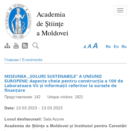
Перейти
к
Toggl
Academia
основному
navig
de Științe
содержанию
a Moldovei
A
A
A
Ro
En
Ru
Главная
/
Evenimente
MISIUNEA „SOLURI SUSTENABILE” A UNIUNII
EUROPENE: Aspecte cheie pentru construcția a 100 de
Laboratoare Vii și informații referitor la sursele de
finanțare
Представления: 142
Unique visitors: 1821
Data:
13.03.2023
-
13.03.2023
Locul desfasurarii:
Sala Azurie
Academia de Științe a Moldovei și Institutul pentru Cercet
ări