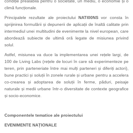
condiție prealabilă pentru o societate, un mediu, o economie și o
climă funcționale.
Principalele rezultate ale proiectului
NATI00NS
vor consta în
sprijinirea formulării și depunerii de aplicații de înaltă calitate prin
intermediul unei multitudini de evenimente la nivel european, care
abordează subiecte de ultimă oră legate de misiunea privind
solul.
Astfel, misiunea va duce la implementarea unei rețele largi, de
100 de Living Labs (rețele de locuri în care să experimenteze pe
teren, prin parteneriate între mai mulți parteneri și diferiți actori),
bune practici și soluții în zonele rurale și urbane pentru a accelera
co-crearea și adoptarea de soluții în ferme, păduri, peisaje
naturale și medii urbane într-o diversitate de contexte geografice
și socio-economice.
Componentele tematice ale proiectului
EVENIMENTE NAȚIONALE