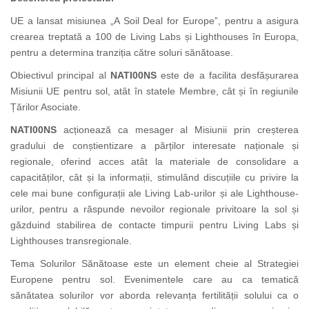
UE a lansat misiunea „A Soil Deal for Europe”, pentru a asigura
crearea treptată a 100 de Living Labs și Lighthouses în Europa,
pentru a determina tranziția către soluri sănătoase.
Obiectivul principal al
NATI00NS
este de a facilita desfășurarea
Misiunii UE pentru sol, atât în statele Membre, cât și în regiunile
Țărilor Asociate.
NATI00NS
acționează ca mesager al Misiunii prin creșterea
gradului de conștientizare a părților interesate naționale și
regionale, oferind acces atât la materiale de consolidare a
capacităților, cât și la informații, stimulând discuțiile cu privire la
cele mai bune configurații ale Living Lab-urilor și ale Lighthouse-
urilor, pentru a răspunde nevoilor regionale privitoare la sol și
găzduind stabilirea de contacte timpurii pentru Living Labs și
Lighthouses transregionale.
Tema Solurilor Sănătoase este un element cheie al Strategiei
Europene pentru sol. Evenimentele care au ca tematică
sănătatea solurilor vor aborda relevanța fertilității solului ca o