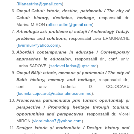
(
lilianaefrim@gmail.com
).
Orașul Cahul: istorie, destine, patrimoniu /
The city of
Cahul: history, destinies, heritage
,
responsabil dr.
Marina MIRON (
office.adtm@gmail.com
).
Arheologia azi: probleme și soluții / Archeology Today:
problems and solutions
, responsabil Livia ERMURACHE
(
livermur@yahoo.com
).
Abordări contemporane în educație / Contemporary
approaches in education
,
responsabil dr., conf. univ.
Larisa SADOVEI (
sadovei.larisa@upsc.md
).
Orașul Bălți: istorie, memorie și patrimoniu /
The city of
Balti: history, memory and heritage
,
responsabil dr.,
conf. univ. Ludmila D. COJOCARU
(
ludmila.cojocaru@nationalmuseum.md
).
Promovarea patrimoniului prin turism: oportunități și
perspective /
Promoting heritage through tourism:
opportunities and perspectives
,
responsabil dr. Viorel
MIRON (
viorelmiron7@yahoo.com
)
Design: istorie și modernitate / Design: history and