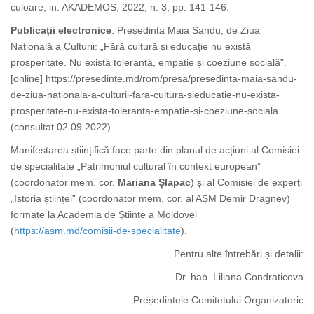
culoare, in: AKADEMOS, 2022, n. 3, pp. 141-146.
Publicații electronice
: Președinta Maia Sandu, de Ziua
Națională a Culturii: „Fără cultură și educație nu există
prosperitate.
Nu există toleranță, empatie și coeziune socială”.
[online] https://presedinte.md/rom/presa/presedinta-maia-sandu-
de-ziua-nationala-a-culturii-fara-cultura-sieducatie-nu-exista-
prosperitate-nu-exista-toleranta-empatie-si-coeziune-sociala
(consultat 02.09.2022).
Manifestarea științifică face parte din planul de acțiuni al Comisiei
de specialitate „Patrimoniul cultural în context european”
(coordonator mem. cor.
Mariana Șlapac
) și al Comisiei de experți
„Istoria științei” (coordonator mem. cor. al AȘM Demir Dragnev)
formate la Academia de Științe a Moldovei
(
https://asm.md/comisii-de-specialitate
).
Pentru alte întrebări și detalii:
Dr. hab. Liliana Condraticova
Președintele Comitetului Organizatoric