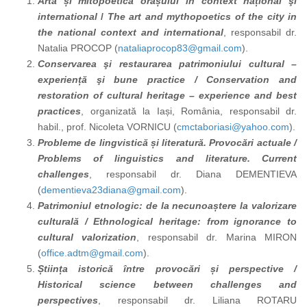
Arta și mitopoetica orașului în context național şi
international
/
The art and mythopoetics of the city in
the national context and international
,
responsabil dr.
Natalia PROCOP (
nataliaprocop83@gmail.com
).
Conservarea şi restaurarea patrimoniului cultural –
experiență şi bune practice / Conservation and
restoration of cultural heritage – experience and best
practices
,
organizată la Iași, România, responsabil dr.
habil., prof. Nicoleta VORNICU (
cmctaboriasi@yahoo.com
).
Probleme de lingvistică și literatură. Provocări actuale /
Problems of linguistics and literature. Current
challenges
,
responsabil dr. Diana DEMENTIEVA
(
dementieva23diana@gmail.com
).
Patrimoniul etnologic: de la necunoaștere la valorizare
culturală / Ethnological heritage: from ignorance to
cultural valorization
, responsabil dr. Marina MIRON
(
office.adtm@gmail.com
).
Știința istorică între provocări și perspective /
Historical science between challenges and
perspectives
,
responsabil dr. Liliana ROTARU