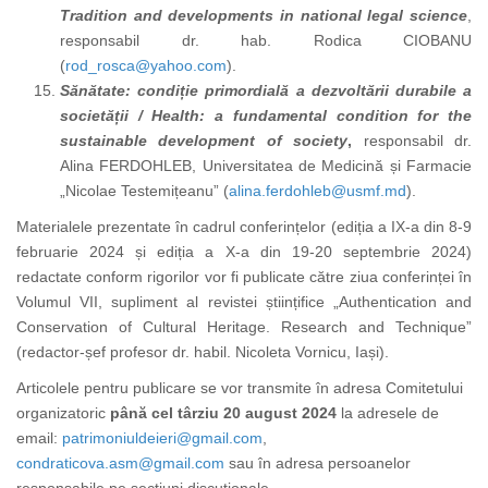
Tradition and developments in national legal science
,
responsabil dr. hab. Rodica CIOBANU
(
rod_rosca@yahoo.com
).
Sănătate: condiție primordială a dezvoltării durabile a
societății /
Health: a fundamental condition for the
sustainable development of society
,
responsabil dr.
Alina FERDOHLEB, Universitatea de Medicină și Farmacie
„Nicolae Testemițeanu” (
alina.ferdohleb@usmf.md
).
Materialele prezentate în cadrul conferințelor (ediția a IX-a din 8-9
februarie 2024 și ediția a X-a din 19-20 septembrie 2024)
redactate conform rigorilor vor fi publicate către ziua conferinței în
Volumul VII, supliment al revistei științifice „Authentication and
Conservation of Cultural Heritage. Research and Technique”
(redactor-șef profesor dr. habil. Nicoleta Vornicu, Iași).
Articolele pentru publicare se vor transmite în adresa Comitetului
organizatoric
până cel târziu
20 august 2024
la adresele de
email:
patrimoniuldeieri@gmail.com
,
condraticova.asm@gmail.com
sau în adresa persoanelor