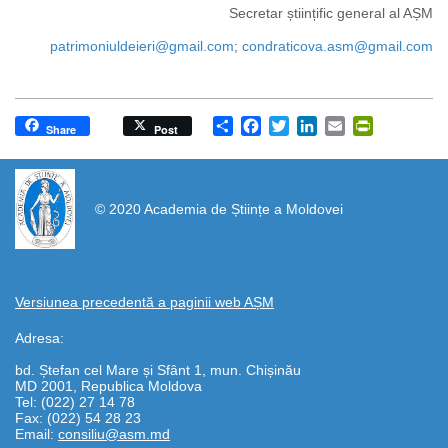
Secretar științific general al AȘM
patrimoniuldeieri@gmail.com
;
condraticova.asm@gmail.com
Share
Facebook
Twitter
LinkedIn
Email
PrintFrien
Share
Post
https://propletenie.ru/
© 2020 Academia de Științe a Moldovei
Versiunea precedentă a paginii web AȘM
Adresa:
bd. Ștefan cel Mare și Sfânt 1, mun. Chișinău
MD 2001, Republica Moldova
Tel: (022) 27 14 78
Fax: (022) 54 28 23
Email:
consiliu@asm.md