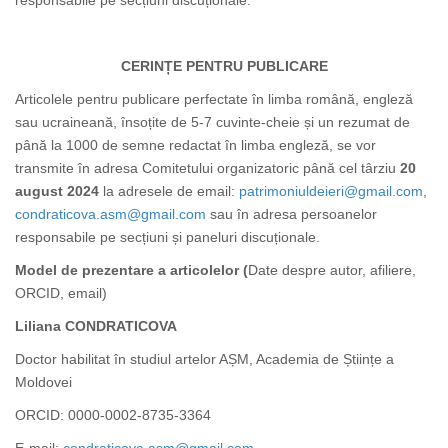
responsabile pe secțiuni discuționale.
CERINȚE PENTRU PUBLICARE
Articolele pentru publicare perfectate în limba română, engleză
sau ucraineană, însoțite de 5-7 cuvinte-cheie și un rezumat de
până la 1000 de semne redactat în limba engleză, se vor
transmite în adresa Comitetului organizatoric până cel târziu
20
august 2024
la adresele de email:
patrimoniuldeieri@gmail.com
,
condraticova.asm@gmail.com
sau în adresa persoanelor
responsabile pe secțiuni și paneluri discuționale.
Model de prezentare a articolelor (
Date despre autor, afiliere,
ORCID, email)
Liliana CONDRATICOVA
Doctor habilitat în studiul artelor AȘM, Academia de Științe a
Moldovei
ORCID:
0000-0002-8735-3364