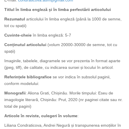
E-mail:
condraticova.asm@gmail.com
Titlul în limba engleză și în limba perfectării articolului
Rezumatul
articolului în limba engleză (până la 1000 de semne,
tot cu spații)
Cuvinte-cheie
în limba engleză: 5-7
Conținutul articolului
(volum 20000-30000 de semne, tot cu
spații)
Imaginile, tabelele, diagramele se vor prezenta în format aparte
(jpeg, tiff), de calitate, cu indicarea sursei și locului în articol.
Referințele bibliografice
se vor indica în subsolul paginii,
conform modelului:
Monografii
: Aliona Grati, Chișinău. Morile timpului: Eseu de
imagologie literară, Chișinău: Prut, 2020 (nr paginei citate sau nr.
total de pagini)
Articole în reviste, culegeri în volume
:
Liliana Condraticova, Andrei Negură și transpunerea emoțiilor în