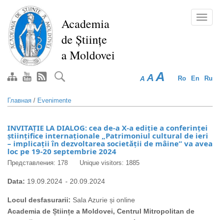
Перейти
к
Toggl
Academia
основному
navig
de Științe
содержанию
a Moldovei
A
A
A
Ro
En
Ru
Главная
/
Evenimente
INVITAȚIE LA DIALOG: cea de-a X-a ediție a conferinței
științifice internaționale „Patrimoniul cultural de ieri
– implicații în dezvoltarea societății de mâine” va avea
loc pe 19-20 septembrie 2024
Представления: 178
Unique visitors: 1885
Data:
19.09.2024
-
20.09.2024
Locul desfasurarii:
Sala Azurie și online
Academia de Științe a Moldovei, Centrul Mitropolitan de