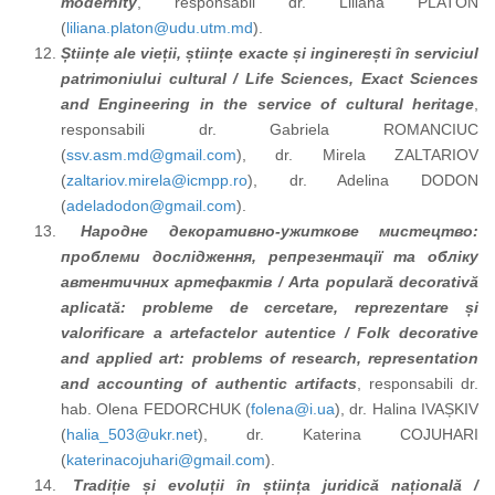
modernity
, responsabil dr. Liliana PLATON
(
liliana.platon@udu.utm.md
).
Științe ale vieții, științe exacte și inginerești
în serviciul
patrimoniului cultural
/ Life Sciences, Exact Sciences
and Engineering
in the service of cultural heritage
,
responsabili dr. Gabriela ROMANCIUC
(
ssv.asm.md@gmail.com
), dr. Mirela ZALTARIOV
(
zaltariov.mirela@icmpp.ro
), dr. Adelina DODON
(
adeladodon@gmail.com
).
Народне декоративно-ужиткове мистецтво:
проблеми дослідження, репрезентації та обліку
автентичних артефактів / Arta populară decorativă
aplicată: probleme de cercetare, reprezentare și
valorificare a artefactelor autentice /
Folk decorative
and applied art: problems of research, representation
and accounting of authentic artifacts
, responsabili dr.
hab. Оlena FEDORCHUK (
folena@i.ua
), dr. Halina IVAȘKIV
(
halia_503@ukr.net
), dr. Katerina COJUHARI
(
katerinacojuhari@gmail.com
).
Tradiție și evoluții în știința juridică națională /