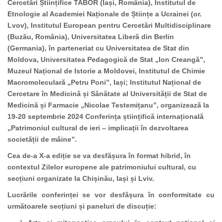
Cercetări Științifice TABOR (Iași, România), Institutul de
Etnologie al Academiei Naționale de Științe a Ucrainei (or.
Lvov), Institutul European pentru Cercetări Multidisciplinare
(Buzău, România), Universitatea Liberă din Berlin
(Germania), în parteneriat cu Universitatea de Stat din
Moldova, Universitatea Pedagogică de Stat „Ion Creangă”,
Muzeul Național de Istorie a Moldovei,
Institutul de Chimie
Macromoleculară „Petru Poni”, Iași; Institutul Național de
Cercetare în Medicină și Sănătate al Universității de Stat de
Medicină și Farmacie „Nicolae Testemițanu”
, organizează la
19-20 septembrie 2024
Conferința științifică internațională
„Patrimoniul cultural de ieri – implicații în dezvoltarea
societății de mâine”.
Cea de-a X-a ediție se va desfășura în format hibrid, în
contextul Zilelor europene ale patrimoniului cultural, cu
secțiuni organizate la Chișinău, Iași și Lviv.
Lucrările conferinței se vor desfășura în conformitate cu
următoarele secțiuni și paneluri de discuție: