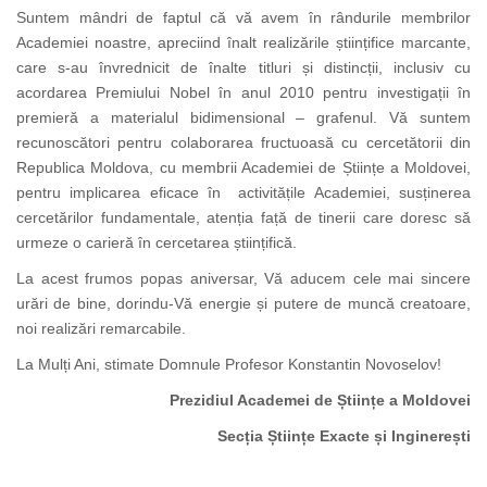
Suntem mândri de faptul că vă avem în rândurile membrilor
Academiei noastre, apreciind înalt realizările științifice marcante,
care s-au învrednicit de înalte titluri și distincții, inclusiv cu
acordarea Premiului Nobel în anul 2010 pentru investigații în
premieră a materialul bidimensional – grafenul. Vă suntem
recunoscători pentru colaborarea fructuoasă cu cercetătorii din
Republica Moldova, cu membrii Academiei de Științe a Moldovei,
pentru implicarea eficace în activitățile Academiei, susținerea
cercetărilor fundamentale, atenția față de tinerii care doresc să
urmeze o carieră în cercetarea științifică.
La acest frumos popas aniversar, Vă aducem cele mai sincere
urări de bine, dorindu-Vă energie și putere de muncă creatoare,
noi realizări remarcabile.
La Mulți Ani, stimate Domnule Profesor Konstantin Novoselov!
Prezidiul Academei de Științe a Moldovei
Secția Științe Exacte și Inginerești