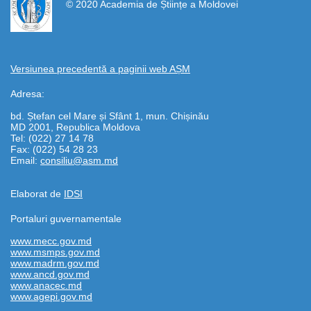
© 2020 Academia de Științe a Moldovei
Versiunea precedentă a paginii web AȘM
Adresa:
bd. Ștefan cel Mare și Sfânt 1, mun. Chișinău
MD 2001, Republica Moldova
Tel: (022) 27 14 78
Fax: (022) 54 28 23
Email:
consiliu@asm.md
Elaborat de
IDSI
Portaluri guvernamentale
www.mecc.gov.md
www.msmps.gov.md
www.madrm.gov.md
www.ancd.gov.md
www.anacec.md
www.agepi.gov.md