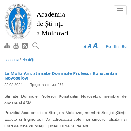
Перейти
к
Toggl
Academia
основному
navig
de Științe
содержанию
a Moldovei
A
A
A
Ro
En
Ru
Главная
/
Noutăți
La Mulți Ani, stimate Domnule Profesor Konstantin
Novoselov!
22.08.2024
Представления: 258
Stimate Domnule Profesor Konstantin Novoselov, membru de
onoare al AȘM,
Prezidiul Academiei de Ştiinţe a Moldovei, membrii Secţiei Ştiinţe
Exacte și Inginerești Vă adresează cele mai sincere felicitări și
urări de bine cu prilejul jubileului de 50 de ani.