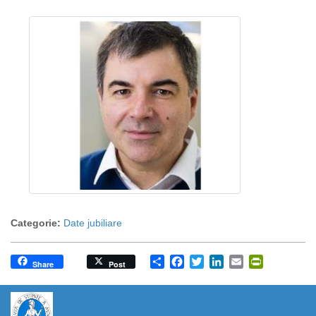
Categorie:
Date jubiliare
Share
Facebook
Twitter
LinkedIn
Email
PrintFrien
Share
Post
https://propletenie.ru/