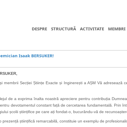
DESPRE
STRUCTURĂ
ACTIVITATE
MEMBRI
demician Isaak BERSUKER!
ERSUKER,
i membrii Secției Științe Exacte și Inginerești a AȘM Vă adresează cele m
ejul de a exprima înalta noastră apreciere pentru contribuția Dumneav
și pentru devotamentul constant față de cercetarea fundamentală. Prin î
iului școlii științifice pe care ați fondat-o, bucurându-vă de recunoașter
o prezență științifică remarcabilă, constituie un exemplu de profesiona