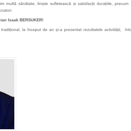
m multă sănătate, liniște sufletească și satisfacții durabile, precum 
oratori.
ician Isaak BERSUKER!
ițional, la început de an și-a prezentat rezultatele activității, înl
https://propletenie.ru/