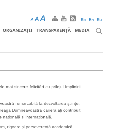
A
A
A
Ro
En
Ru
ORGANIZAȚII
TRANSPARENȚĂ
MEDIA
ai sincere felicitări cu prilejul împlinirii
oastră remarcabilă la dezvoltarea științei,
ntreaga Dumneavoastră carieră ați contribuit
e națională și internațională.
lism, rigoare și perseverență academică.