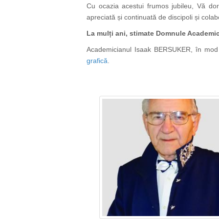
Cu ocazia acestui frumos jubileu, Vă dori
apreciată și continuată de discipoli și colab
La mulți ani, stimate Domnule Academ
Academicianul Isaak BERSUKER, în mod trad
grafică
.