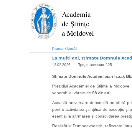
Перейти
к
Academia
основному
de Științe
содержанию
a Moldovei
Главная
/
Noutăți
La mulți ani, stimate Domnule Aca
12.02.2026
Представления: 125
Stimate Domnule Academician Isaak B
Prezidiul Academiei de Științe a Moldovei ș
venerabilei vârste de
98 de ani
.
Această aniversare deosebită ne oferă pril
pentru activitatea științifică de excepție 
esențial la afirmarea și consolidarea prestig
Realizările Dumneavoastră, reflectate într-