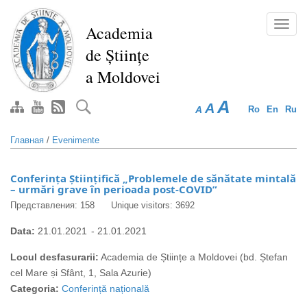
Перейти
к
Toggl
Academia
основному
navig
de Științe
содержанию
a Moldovei
A
A
A
Ro
En
Ru
Главная
/
Evenimente
Conferința Științifică „Problemele de sănătate mintală
– urmări grave în perioada post-COVID”
Представления: 158
Unique visitors: 3692
Data:
21.01.2021
-
21.01.2021
Locul desfasurarii:
Academia de Științe a Moldovei (bd. Ștefan
cel Mare și Sfânt, 1, Sala Azurie)
Categoria:
Conferință națională