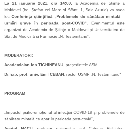
La 21 ianuarie 2021, ora 14:00,
la Academia de Științe a
Moldovei (bd. Ștefan cel Mare și Sfânt, 1, Sala Azurie) va avea
loc
Conferința științifică
„Problemele de sănătate mintală –
urmări grave în perioada post-COVID”.
Evenimentul este
organizat de Academia de Științe a Moldovei și Universitatea de
Stat de Medicină și Farmacie „N. Testemițanu”.
MODERATORI:
Academician Ion TIGHINEANU,
președintele AȘM
Dr.hab. prof. univ. Emil CEBAN
, rector USMF „N. Testemițanu”
PROGRAM
„Impactul psiho-emoțional al infecției COVID-19 și problemele de
sănătate mintală ce apar în perioada post-covid”,
Anatol NACU
, profesor universitar,
șef Catedra Psihiatrie,