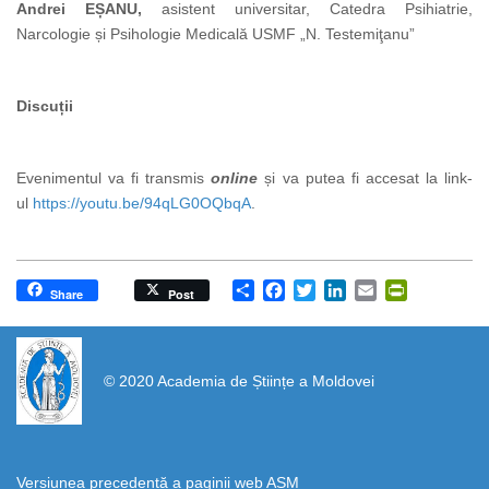
Andrei EȘANU,
asistent
universitar, Catedra Psihiatrie,
Narcologie și Psihologie Medicală USMF „N. Testemiţanu”
Discuții
Evenimentul va fi transmis
online
și va putea fi accesat la link-
ul
https://youtu.be/94qLG0OQbqA
.
Share
Facebook
Twitter
LinkedIn
Email
PrintFrien
Share
Post
https://propletenie.ru/
© 2020 Academia de Științe a Moldovei
Versiunea precedentă a paginii web AȘM