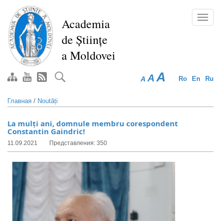
Перейти
к
Toggl
Academia
основному
navig
de Științe
содержанию
a Moldovei
A
A
A
Ro
En
Ru
Главная
/
Noutăți
La mulți ani, domnule membru corespondent
Constantin Gaindric!
11.09.2021
Представления: 350