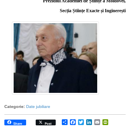
Prezidiul Academiei de Științe a Moldovei,
Secția Științe Exacte și Inginerești
Categorie:
Date jubiliare
Share
Facebook
Twitter
LinkedIn
Email
PrintFrien
Share
Post