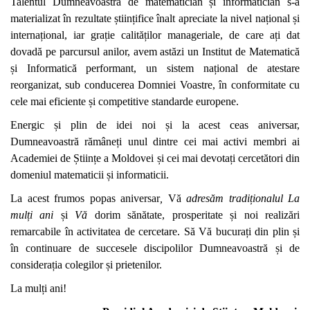
Talentul Dumneavoastră de matematician și informatician s-a
materializat în rezultate științifice înalt apreciate la nivel național și
internațional, iar grație calităților manageriale, de care ați dat
dovadă pe parcursul anilor, avem astăzi un Institut de Matematică
și Informatică performant, un sistem național de atestare
reorganizat, sub conducerea Domniei Voastre, în conformitate cu
cele mai eficiente și competitive standarde europene.
Energic și plin de idei noi și la acest ceas aniversar,
Dumneavoastră rămâneți unul dintre cei mai activi membri ai
Academiei de Științe a Moldovei și cei mai devotați cercetători din
domeniul matematicii și informaticii.
La acest frumos popas aniversar
,
Vă
adresăm tradiționalul
La
mulți ani
și
Vă
dorim sănătate, prosperitate
și noi realizări
remarcabile în activitatea de cercetare.
S
ă Vă bucurați din plin și
în continuare de succesele discipolilor Dumneavoastră și de
considerația colegilor și prietenilor.
La mulți ani!