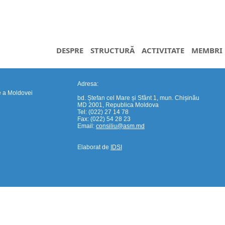
DESPRE
STRUCTURĂ
ACTIVITATE
MEMBRI
Adresa:
e a Moldovei
bd. Ștefan cel Mare și Sfânt 1, mun. Chișinău
MD 2001, Republica Moldova
Tel: (022) 27 14 78
Fax: (022) 54 28 23
Email:
consiliu@asm.md
Elaborat de
IDSI