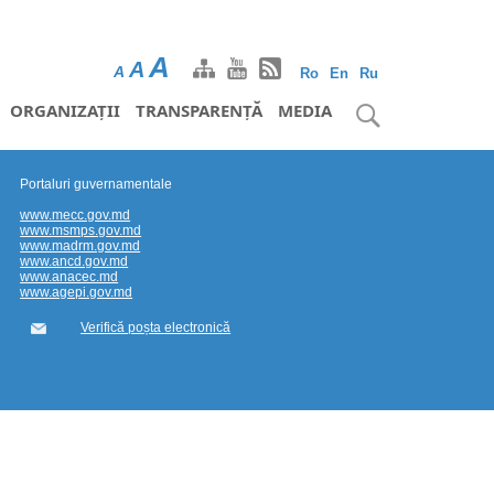
A
A
A
Ro
En
Ru
ORGANIZAȚII
TRANSPARENȚĂ
MEDIA
Portaluri guvernamentale
www.mecc.gov.md
www.msmps.gov.md
www.madrm.gov.md
www.ancd.gov.md
www.anacec.md
www.agepi.gov.md
Verifică poșta electronică