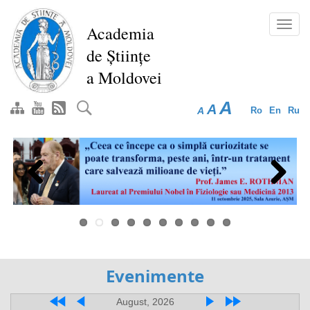
Перейти
к
Toggl
Academia
основному
navig
de Științe
содержанию
a Moldovei
A
A
A
Ro
En
Ru
Previous
Next
Evenimente
August, 2026