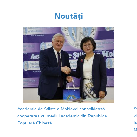
Noutăți
Academia de Științe a Moldovei consolidează
Ș
cooperarea cu mediul academic din Republica
v
Populară Chineză
l
M