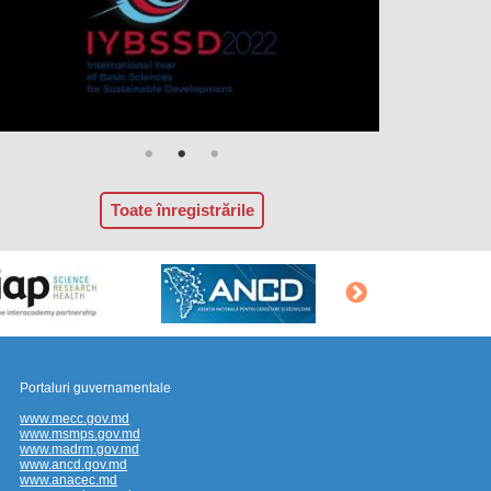
Toate înregistrările
Portaluri guvernamentale
www.mecc.gov.md
www.msmps.gov.md
www.madrm.gov.md
www.ancd.gov.md
www.anacec.md