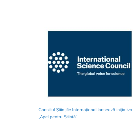
Consiliul Științific Internațional lansează inițiativa
„Apel pentru Știință”