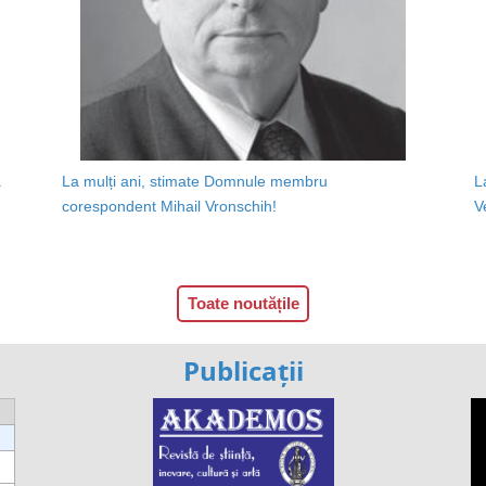
a
La mulți ani, stimate Domnule membru
L
corespondent Mihail Vronschih!
V
Toate noutățile
Publicații