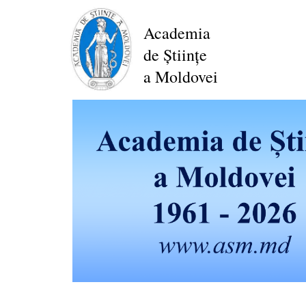
Mergi
la
Academia
conţinutul
de Științe
principal
a Moldovei