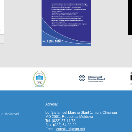
6
3
0
https://propletenie.ru/
Adresa:
bd. Ștefan cel Mare și Sfânt 1, mun. Chișinău
e a Moldovei
MD 2001, Republica Moldova
Tel: (022) 27 14 78
Fax: (022) 54 28 23
Email:
consiliu@asm.md