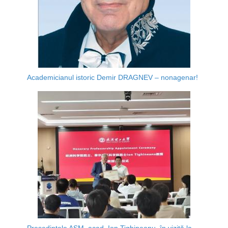
Academicianul istoric Demir DRAGNEV – nonagenar!
Președintele AȘM, acad. Ion Tighineanu, în vizită la