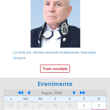
La mulți ani, stimate domnule Academician Veaceslav
Ursachi!
Toate noutățile
Evenimente
August, 2026
L
Ma
Mi
J
V
S
D
27
28
29
30
31
1
2