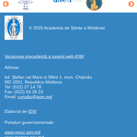
https://propletenie.ru/
© 2020 Academia de Științe a Moldovei
Versiunea precedentă a paginii web AȘM
Adresa:
bd. Ștefan cel Mare și Sfânt 1, mun. Chișinău
MD 2001, Republica Moldova
Tel: (022) 27 14 78
Fax: (022) 54 28 23
Email:
consiliu@asm.md
Elaborat de
IDSI
Portaluri guvernamentale
www.mecc.gov.md
www.msmps.gov.md