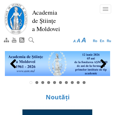
Mergi
la
Toggl
Academia
conţinutul
navig
de Științe
principal
a Moldovei
A
A
A
Ro
En
Ru
Previous
Next
Noutăți