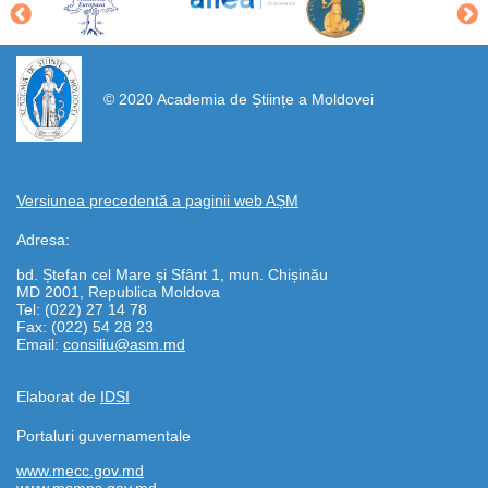
https://propletenie.ru/
© 2020 Academia de Științe a Moldovei
Versiunea precedentă a paginii web AȘM
Adresa:
bd. Ștefan cel Mare și Sfânt 1, mun. Chișinău
MD 2001, Republica Moldova
Tel: (022) 27 14 78
Fax: (022) 54 28 23
Email:
consiliu@asm.md
Elaborat de
IDSI
Portaluri guvernamentale
www.mecc.gov.md
www.msmps.gov.md