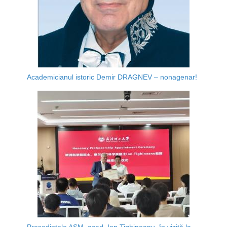
Academicianul istoric Demir DRAGNEV – nonagenar!
Președintele AȘM, acad. Ion Tighineanu, în vizită la