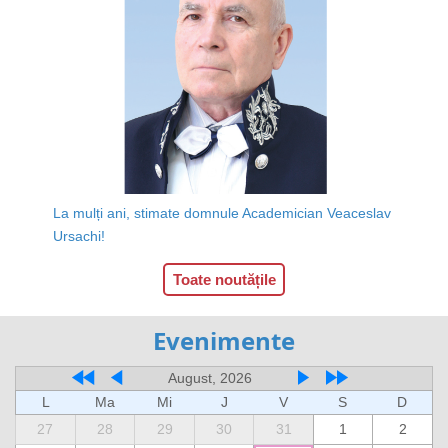
La mulți ani, stimate domnule Academician Veaceslav
Ursachi!
Toate noutățile
Evenimente
August, 2026
L
Ma
Mi
J
V
S
D
27
28
29
30
31
1
2