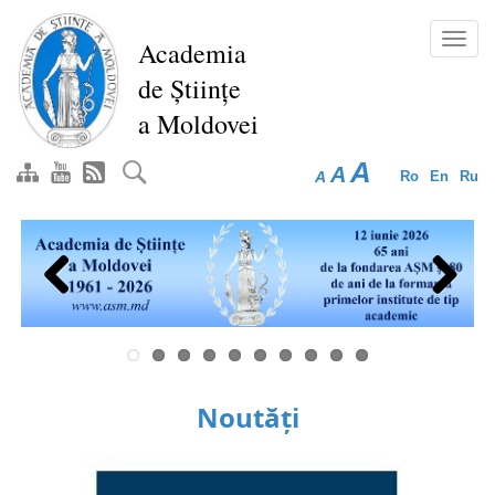
Mergi
la
Toggl
Academia
conţinutul
navig
de Științe
principal
a Moldovei
A
A
A
Ro
En
Ru
Previous
Next
Noutăți