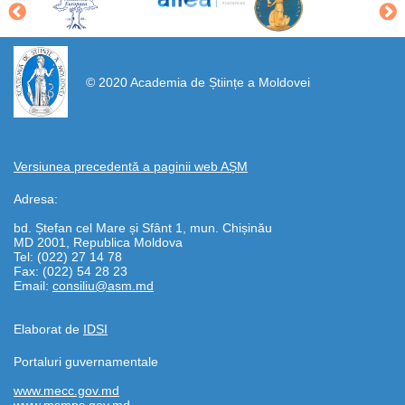
https://propletenie.ru/
© 2020 Academia de Științe a Moldovei
Versiunea precedentă a paginii web AȘM
Adresa:
bd. Ștefan cel Mare și Sfânt 1, mun. Chișinău
MD 2001, Republica Moldova
Tel: (022) 27 14 78
Fax: (022) 54 28 23
Email:
consiliu@asm.md
Elaborat de
IDSI
Portaluri guvernamentale
www.mecc.gov.md
www.msmps.gov.md