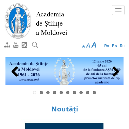
Mergi
la
Toggl
Academia
conţinutul
navig
de Științe
principal
a Moldovei
A
A
A
Ro
En
Ru
Previous
Next
Noutăți