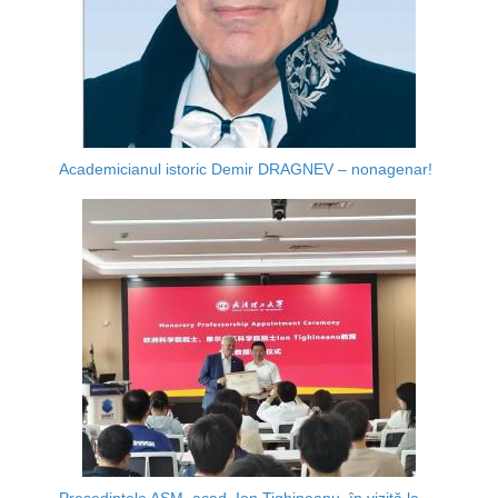
Academicianul istoric Demir DRAGNEV – nonagenar!
Președintele AȘM, acad. Ion Tighineanu, în vizită la