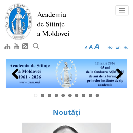
Mergi
la
Toggl
Academia
conţinutul
navig
de Științe
principal
a Moldovei
A
A
A
Ro
En
Ru
Previous
Next
Noutăți