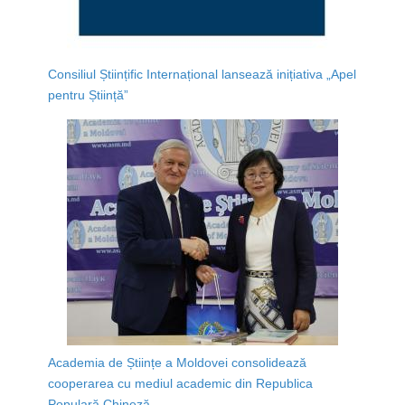
Consiliul Științific Internațional lansează inițiativa „Apel
pentru Știință”
Academia de Științe a Moldovei consolidează
cooperarea cu mediul academic din Republica
Populară Chineză