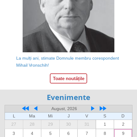
La mulți ani, stimate Domnule membru corespondent
Mihail Vronschih!
Toate noutățile
Evenimente
August, 2026
L
Ma
Mi
J
V
S
D
27
28
29
30
31
1
2
3
4
5
6
7
8
9