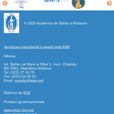
https://propletenie.ru/
© 2020 Academia de Științe a Moldovei
Versiunea precedentă a paginii web AȘM
Adresa:
bd. Ștefan cel Mare și Sfânt 1, mun. Chișinău
MD 2001, Republica Moldova
Tel: (022) 27 14 78
Fax: (022) 54 28 23
Email:
consiliu@asm.md
Elaborat de
IDSI
Portaluri guvernamentale
www.mecc.gov.md
www.msmps.gov.md