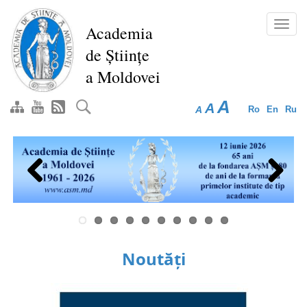
Mergi
la
Toggl
Academia
conţinutul
navig
de Științe
principal
a Moldovei
A
A
A
Ro
En
Ru
Previous
Next
Noutăți