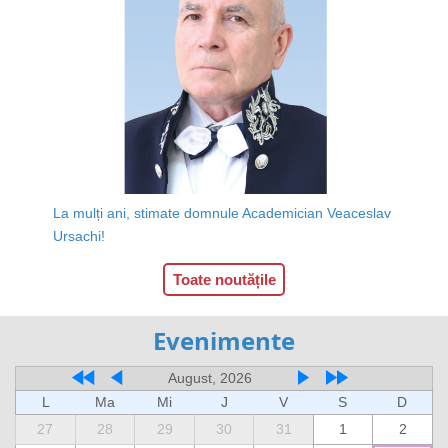
La mulți ani, stimate domnule Academician Veaceslav
Ursachi!
Toate noutățile
Evenimente
August, 2026
L
Ma
Mi
J
V
S
D
27
28
29
30
31
1
2