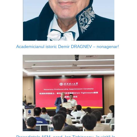
Academicianul istoric Demir DRAGNEV – nonagenar!
Președintele AȘM, acad. Ion Tighineanu, în vizită la