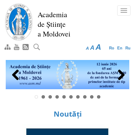
Mergi
la
Toggl
Academia
conţinutul
navig
de Științe
principal
a Moldovei
A
A
A
Ro
En
Ru
Previous
Next
Noutăți