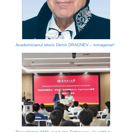
Academicianul istoric Demir DRAGNEV – nonagenar!
Președintele AȘM, acad. Ion Tighineanu, în vizită la