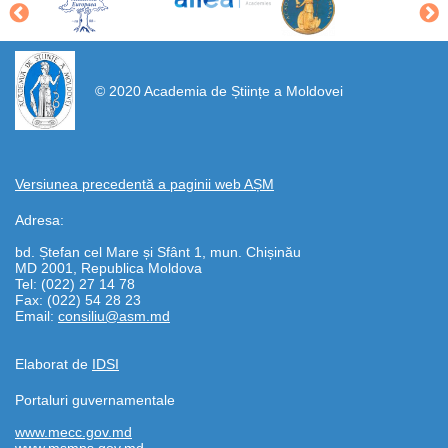
https://propletenie.ru/
© 2020 Academia de Științe a Moldovei
Versiunea precedentă a paginii web AȘM
Adresa:
bd. Ștefan cel Mare și Sfânt 1, mun. Chișinău
MD 2001, Republica Moldova
Tel: (022) 27 14 78
Fax: (022) 54 28 23
Email:
consiliu@asm.md
Elaborat de
IDSI
Portaluri guvernamentale
www.mecc.gov.md
www.msmps.gov.md