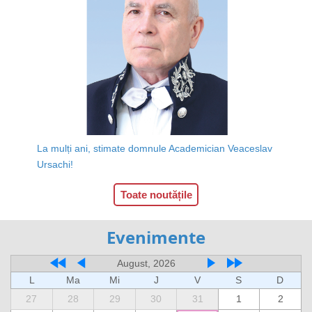
La mulți ani, stimate domnule Academician Veaceslav
Ursachi!
Toate noutățile
Evenimente
August, 2026
L
Ma
Mi
J
V
S
D
27
28
29
30
31
1
2