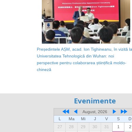
Președintele AȘM, acad. Ion Tighineanu, în vizită l
Universitatea Tehnologică din Wuhan: noi
perspective pentru colaborarea științifică moldo-
chineză
Evenimente
August, 2026
L
Ma
Mi
J
V
S
D
27
28
29
30
31
1
2