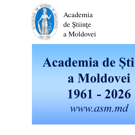
Mergi
la
Academia
conţinutul
de Științe
principal
a Moldovei