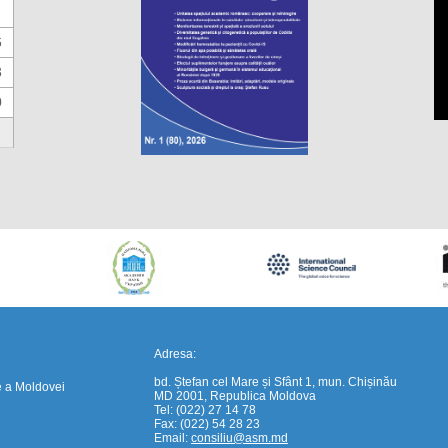
6
3
0
https://propletenie.ru/
Adresa:
bd. Ștefan cel Mare și Sfânt 1, mun. Chișinău
e a Moldovei
MD 2001, Republica Moldova
Tel: (022) 27 14 78
Fax: (022) 54 28 23
Email:
consiliu@asm.md