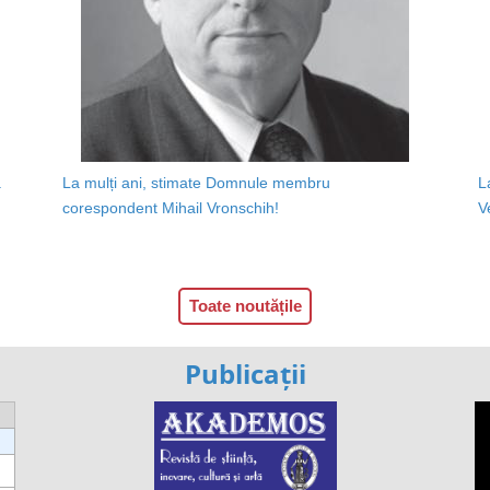
a
La mulți ani, stimate Domnule membru
L
corespondent Mihail Vronschih!
V
Toate noutățile
Publicații