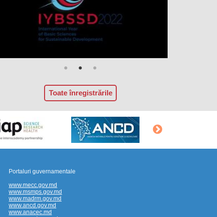
Toate înregistrările
Portaluri guvernamentale
www.mecc.gov.md
www.msmps.gov.md
www.madrm.gov.md
www.ancd.gov.md
www.anacec.md