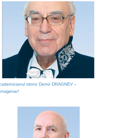
cademicianul istoric Demir DRAGNEV –
onagenar!