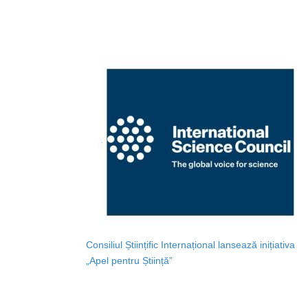
Consiliul Științific Internațional lansează inițiativa
„Apel pentru Știință”