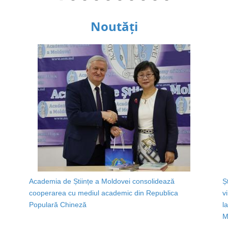
Noutăți
Academia de Științe a Moldovei consolidează
Ș
cooperarea cu mediul academic din Republica
v
Populară Chineză
l
M