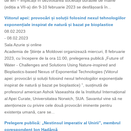
de ieri – implicații în dezvoltarea societății durabile de mâine”
(ediția a VII-a) din 9-10 februarie 2023 se desfășoară în...
Viitorul apei: provocări și soluții folosind nexul tehnologiilor
exponențiale inspirat de natură și bazat pe bioplastice
08.02.2023
- 08.02.2023
Sala Azurie și online
Academia de Științe a Moldovei organizează miercuri, 8 februarie
2023, cu începere de la ora 11:00, prelegerea publică „Future of
Water - Challenges and Solutions Using Nature-inspired and
Bioplastics-based Nexus of Exponential Technologies (Viitorul
apei: provocări și soluții folosind nexul tehnologiilor exponențiale
inspirat de natură și bazat pe bioplastice) ”, susținută de
profesorul american Ashok Vaseashta de la Institutul Internațional
al Apei Curate, Universitatea Norwich, SUA. Savantul vine să ne
atenționeze cu privire cele două provocări iminente pentru
existența umană, care se...
Prelegere publică: „Nestinsul imperativ al Unirii”, membrul
corespondent Ion Hadârcă