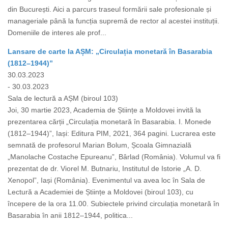
din București. Aici a parcurs traseul formării sale profesionale și
manageriale până la funcția supremă de rector al acestei instituții.
Domeniile de interes ale prof...
Lansare de carte la AȘM: „Circulația monetară în Basarabia
(1812–1944)”
30.03.2023
- 30.03.2023
Sala de lectură a AȘM (biroul 103)
Joi, 30 martie 2023, Academia de Științe a Moldovei invită la
prezentarea cărții „Circulația monetară în Basarabia. I. Monede
(1812–1944)”, Iași: Editura PIM, 2021, 364 pagini. Lucrarea este
semnată de profesorul Marian Bolum, Școala Gimnazială
„Manolache Costache Epureanu”, Bârlad (România). Volumul va fi
prezentat de dr. Viorel M. Butnariu, Institutul de Istorie „A. D.
Xenopol”, Iași (România). Evenimentul va avea loc în Sala de
Lectură a Academiei de Științe a Moldovei (biroul 103), cu
începere de la ora 11.00. Subiectele privind circulația monetară în
Basarabia în anii 1812–1944, politica...