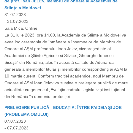
de prof. Ioan JELEV, membru de onoare al Academiei de
Științe a Moldovei
31.07.2023
- 31.07.2023
Sala Mică, Online
La 31 iulie 2023, ora 14.00, la Academia de Științe a Moldovei va
avea loc ceremonia de înmânare a însemnelor de Membru de
Onoare al AȘM profesorului Ioan Jelev, vicepreședinte al
Academiei de Științe Agricole și Silvice „Gheorghe Ionescu-
Șișești” din România, ales în această calitate de Adunarea
generală a membrilor titular și membrilor corespondenți ai AȘM la
10 martie curent. Conform tradiției academice, noul Membru de
Onoare al AȘM Ioan Jelev va susține o prelegere publică de mare
actualitate cu genericul „Evoluția cadrului legislativ și instituțional
din România în domeniul protecției...
PRELEGERE PUBLICĂ - EDUCAȚIA: ÎNTRE PAIDEIA ȘI JOB
(PROBLEMA OMULUI)
07.07.2023
- 07.07.2023