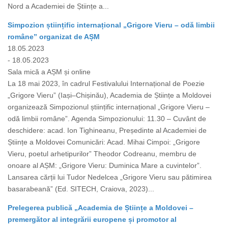
Nord a Academiei de Științe a...
Simpozion științific internațional „Grigore Vieru – odă limbii
române” organizat de AȘM
18.05.2023
- 18.05.2023
Sala mică a AȘM și online
La 18 mai 2023, în cadrul Festivalului Internațional de Poezie
„Grigore Vieru” (Iași–Chișinău), Academia de Științe a Moldovei
organizează Simpozionul științific internațional „Grigore Vieru –
odă limbii române”. Agenda Simpozionului: 11.30 – Cuvânt de
deschidere: acad. Ion Tighineanu, Președinte al Academiei de
Științe a Moldovei Comunicări: Acad. Mihai Cimpoi: „Grigore
Vieru, poetul arhetipurilor” Theodor Codreanu, membru de
onoare al AȘM: „Grigore Vieru: Duminica Mare a cuvintelor”.
Lansarea cărții lui Tudor Nedelcea „Grigore Vieru sau pătimirea
basarabeană” (Ed. SITECH, Craiova, 2023)...
Prelegerea publică „Academia de Științe a Moldovei –
premergător al integrării europene și promotor al