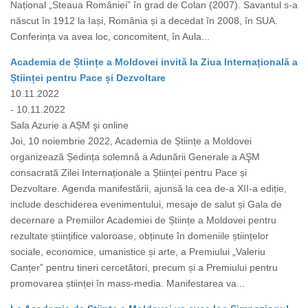
Național „Steaua României” în grad de Colan (2007). Savantul s-a
născut în 1912 la Iași, România și a decedat în 2008, în SUA.
Conferința va avea loc, concomitent, în Aula...
Academia de Științe a Moldovei invită la Ziua Internațională a
Științei pentru Pace și Dezvoltare
10.11.2022
- 10.11.2022
Sala Azurie a AȘM şi online
Joi, 10 noiembrie 2022, Academia de Științe a Moldovei
organizează Ședința solemnă a Adunării Generale a AŞM
consacrată Zilei Internaționale a Științei pentru Pace și
Dezvoltare. Agenda manifestării, ajunsă la cea de-a XII-a ediție,
include deschiderea evenimentului, mesaje de salut și Gala de
decernare a Premiilor Academiei de Științe a Moldovei pentru
rezultate științifice valoroase, obținute în domeniile științelor
sociale, economice, umanistice și arte, a Premiului „Valeriu
Canțer” pentru tineri cercetători, precum și a Premiului pentru
promovarea științei în mass-media. Manifestarea va...