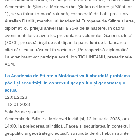
Academiei de Științe a Moldovei (bd. Ștefan cel Mare și Sfânt, nr.
1), se va întruni o masă rotundă, consacrată dr. hab. prof. univ.
Aurelian Dănilă, membru al Academiei Europene de Științe și Arte,
diplomat, cu prilejul aniversării a 75-a de la naștere. În cadrul
evenimentului va avea loc prezentarea volumului „Scrieri răzlețe”
(2023), proaspăt ieșit de sub tipar, la patru luni de la lansarea
altei cărți cu un răsunet în societate „Retrospectivă diplomatică”.
La eveniment vor participa acad. Ion TIGHINEANU, președintele
AȘM...
La Academia de Științe a Moldovei va fi abordată problema
păcii și securității în contextul geopolitic și geostrategic
actual
12.01.2023
- 12.01.2023
Sala Azurie și online
Academia de Științe a Moldovei invită joi, 12 ianuarie 2023, ora
14:00, la prelegerea științifică „Pacea și securitatea în contextul
geopolitic și geostrategic actual”, susținută de dr. hab. în științe