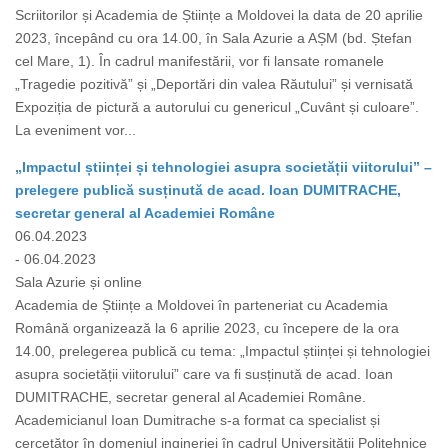
Scriitorilor și Academia de Științe a Moldovei la data de 20 aprilie
2023, începând cu ora 14.00, în Sala Azurie a AȘM (bd. Ștefan
cel Mare, 1). În cadrul manifestării, vor fi lansate romanele
„Tragedie pozitivă” și „Deportări din valea Răutului” și vernisată
Expoziția de pictură a autorului cu genericul „Cuvânt și culoare”.
La eveniment vor...
„Impactul științei și tehnologiei asupra societății viitorului” –
prelegere publică susținută de acad. Ioan DUMITRACHE,
secretar general al Academiei Române
06.04.2023
- 06.04.2023
Sala Azurie și online
Academia de Științe a Moldovei în parteneriat cu Academia
Română organizează la 6 aprilie 2023, cu începere de la ora
14.00, prelegerea publică cu tema: „Impactul științei și tehnologiei
asupra societății viitorului” care va fi susținută de acad. Ioan
DUMITRACHE, secretar general al Academiei Române.
Academicianul Ioan Dumitrache s-a format ca specialist și
cercetător în domeniul ingineriei în cadrul Universității Politehnice