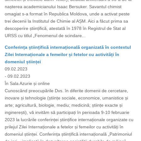
nașterea academicianului Isaac Bersuker. Savantul chimist
omagiat s-a format în Republica Moldova, unde a activat peste
trei decenii la Institutul de Chimie al AȘM. Aici a făcut prima sa
descoperire științifică, atestată în 1978 în Registrul de Stat al
URSS cu titlul „Fenomenul de scindare...
Conferința științifică internațională organizată în contextul
Zilei Internaționale a femeilor și fetelor cu activități în
domeniul științei
09.02.2023
- 09.02.2023
În Sala Azurie și online
Cunoscând preocupările Dvs. în diferite domenii de cercetare,
inovare și tehnologie (științe sociale, economice, umanistice și
arte; agricultură, biologie, mediu; medicină; științe exacte și
inginerești), vă invităm să participați în perioada 9-10 februarie
2023 la lucrările conferinței științifice internaționale organizate cu
prilejul Zilei Internaționale a fetelor și femeilor cu activități în
domeniul științei. Conferința științifică internațională „Patrimoniul