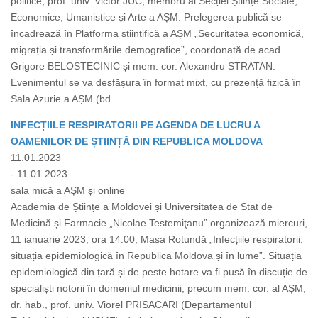
politice, prof. univ. Victor JUC, membru al Secției Științe Sociale,
Economice, Umanistice și Arte a AȘM. Prelegerea publică se
încadrează în Platforma științifică a AȘM „Securitatea economică,
migrația și transformările demografice”, coordonată de acad.
Grigore BELOSTECINIC și mem. cor. Alexandru STRATAN.
Evenimentul se va desfășura în format mixt, cu prezență fizică în
Sala Azurie a AȘM (bd...
INFECȚIILE RESPIRATORII PE AGENDA DE LUCRU A
OAMENILOR DE ȘTIINȚĂ DIN REPUBLICA MOLDOVA
11.01.2023
- 11.01.2023
sala mică a AȘM și online
Academia de Științe a Moldovei și Universitatea de Stat de
Medicină și Farmacie „Nicolae Testemiţanu” organizează miercuri,
11 ianuarie 2023, ora 14:00, Masa Rotundă „Infecțiile respiratorii:
situația epidemiologică în Republica Moldova și în lume”. Situația
epidemiologică din țară și de peste hotare va fi pusă în discuție de
specialiști notorii în domeniul medicinii, precum mem. cor. al AȘM,
dr. hab., prof. univ. Viorel PRISACARI (Departamentul