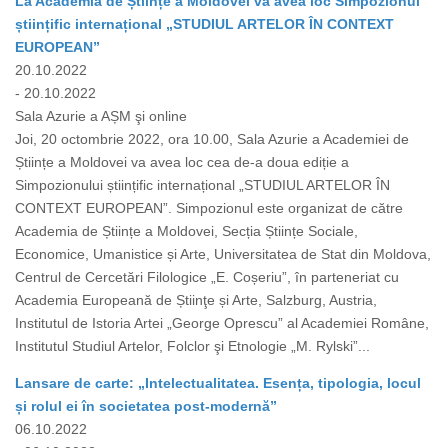
La Academia de Științe a Moldovei va avea loc Simpozionul
științific internațional „STUDIUL ARTELOR ÎN CONTEXT
EUROPEAN”
20.10.2022
- 20.10.2022
Sala Azurie a AȘM şi online
Joi, 20 octombrie 2022, ora 10.00, Sala Azurie a Academiei de
Științe a Moldovei va avea loc cea de-a doua ediție a
Simpozionului științific internațional „STUDIUL ARTELOR ÎN
CONTEXT EUROPEAN”. Simpozionul este organizat de către
Academia de Științe a Moldovei, Secția Științe Sociale,
Economice, Umanistice și Arte, Universitatea de Stat din Moldova,
Centrul de Cercetări Filologice „E. Coșeriu”, în parteneriat cu
Academia Europeană de Știinţe și Arte, Salzburg, Austria,
Institutul de Istoria Artei „George Oprescu” al Academiei Române,
Institutul Studiul Artelor, Folclor şi Etnologie „M. Rylski”...
Lansare de carte: „Intelectualitatea. Esența, tipologia, locul
și rolul ei în societatea post-modernă”
06.10.2022