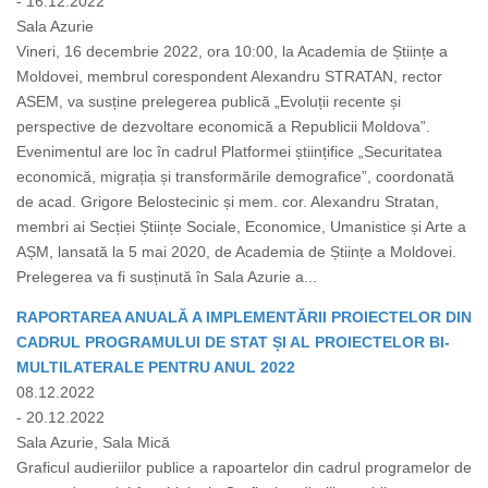
- 16.12.2022
Sala Azurie
Vineri, 16 decembrie 2022, ora 10:00, la Academia de Științe a
Moldovei, membrul corespondent Alexandru STRATAN, rector
ASEM, va susține prelegerea publică „Evoluții recente și
perspective de dezvoltare economică a Republicii Moldova”.
Evenimentul are loc în cadrul Platformei științifice „Securitatea
economică, migrația și transformările demografice”, coordonată
de acad. Grigore Belostecinic și mem. cor. Alexandru Stratan,
membri ai Secției Științe Sociale, Economice, Umanistice și Arte a
AȘM, lansată la 5 mai 2020, de Academia de Științe a Moldovei.
Prelegerea va fi susținută în Sala Azurie a...
RAPORTAREA ANUALĂ A IMPLEMENTĂRII PROIECTELOR DIN
CADRUL PROGRAMULUI DE STAT ȘI AL PROIECTELOR BI-
MULTILATERALE PENTRU ANUL 2022
08.12.2022
- 20.12.2022
Sala Azurie, Sala Mică
Graficul audieriilor publice a rapoartelor din cadrul programelor de