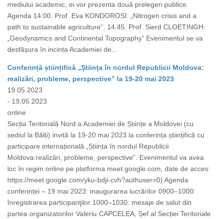
mediului academic, ei vor prezenta două prelegeri publice.
Agenda 14:00. Prof. Eva KONDOROSI: „Nitrogen crisis and a
path to sustainable agriculture”; 14:45. Prof. Sierd CLOETINGH:
„Geodynamics and Continental Topography” Evenimentul se va
desfășura în incinta Academiei de...
Conferință științifică „Știința în nordul Republicii Moldova:
realizări, probleme, perspective” la 19-20 mai 2023
19.05.2023
- 19.05.2023
online
Secția Teritorială Nord a Academiei de Științe a Moldovei (cu
sediul la Bălți) invită la 19-20 mai 2023 la conferința științifică cu
participare internațională „Știința în nordul Republicii
Moldova:realizări, probleme, perspective”. Evenimentul va avea
loc în regim online pe platforma meet.google.com, date de acces:
https://meet.google.com/yku-bdji-cvh?authuser=0) Agenda
conferinței – 19 mai 2023: inaugurarea lucrărilor 0900–1000:
înregistrarea participanţilor 1000–1030: mesaje de salut din
partea organizatorilor Valeriu CAPCELEA, Șef al Secției Teritoriale