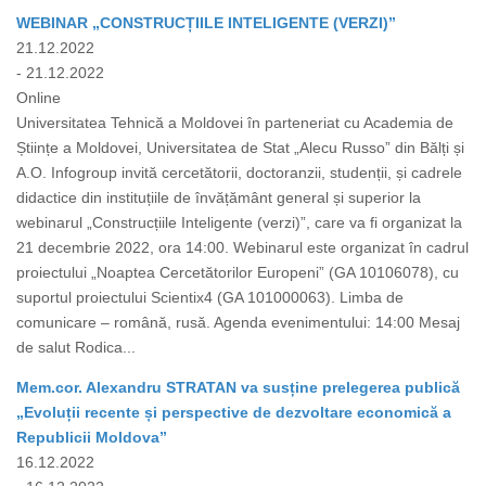
WEBINAR „CONSTRUCȚIILE INTELIGENTE (VERZI)”
21.12.2022
- 21.12.2022
Online
Universitatea Tehnică a Moldovei în parteneriat cu Academia de
Științe a Moldovei, Universitatea de Stat „Alecu Russo” din Bălți și
A.O. Infogroup invită cercetătorii, doctoranzii, studenții, și cadrele
didactice din instituțiile de învățământ general și superior la
webinarul „Construcțiile Inteligente (verzi)”, care va fi organizat la
21 decembrie 2022, ora 14:00. Webinarul este organizat în cadrul
proiectului „Noaptea Cercetătorilor Europeni” (GA 10106078), cu
suportul proiectului Scientix4 (GA 101000063). Limba de
comunicare – română, rusă. Agenda evenimentului: 14:00 Mesaj
de salut Rodica...
Mem.cor. Alexandru STRATAN va susține prelegerea publică
„Evoluții recente și perspective de dezvoltare economică a
Republicii Moldova”
16.12.2022