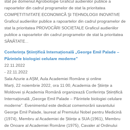
stat pe domeniul Agrobiologie Graficul audieriilor publice a
rapoartelor din cadrul programelor de stat la prioritatea
COMPETITIVITATE ECONOMICĂ ŞI TEHNOLOGII INOVATIVE
Graficul audieriilor publice a rapoartelor din cadrul programelor de
stat la prioritatea PROVOCĂRI SOCIETALE Graficul audieriilor
publice a rapoartelor din cadrul programelor de stat la prioritatea
SĂNĂTATE...
Conferința Științifică Internațională „George Emil Palade –
Părintele biologiei celulare moderne”
22.11.2022
- 22.11.2022
Sala Azurie a AȘM, Aula Academiei Române și online
Marți, 22 noiembrie 2022, ora 11:00, Academia de Științe a
Moldovei și Academia Română organizează Conferința Științifică
Internațională „George Emil Palade – Părintele biologiei celulare
moderne”. Evenimentul este dedicat comemorării savantului
George Emil Palade, laureat al Premiului Nobel pentru Medicină
(1974), Membru al Academiei de Științe a SUA (1961), Membru
de Onoare al Academiei Române (1975), Cavaler al Ordinului