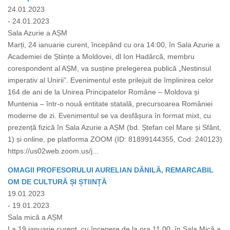
24.01.2023
- 24.01.2023
Sala Azurie a AȘM
Marți, 24 ianuarie curent, începând cu ora 14:00, în Sala Azurie a
Academiei de Științe a Moldovei, dl Ion Hadârcă, membru
corespondent al AȘM, va susține prelegerea publică „Nestinsul
imperativ al Unirii”. Evenimentul este prilejuit de împlinirea celor
164 de ani de la Unirea Principatelor Române – Moldova și
Muntenia – într-o nouă entitate statală, precursoarea României
moderne de zi. Evenimentul se va desfășura în format mixt, cu
prezență fizică în Sala Azurie a AȘM (bd. Ștefan cel Mare și Sfânt,
1) și online, pe platforma ZOOM (ID: 81899144355, Cod: 240123)
https://us02web.zoom.us/j...
OMAGII PROFESORULUI AURELIAN DĂNILĂ, REMARCABIL
OM DE CULTURĂ ȘI ȘTIINȚĂ
19.01.2023
- 19.01.2023
Sala mică a AȘM
La 19 ianuarie curent, cu începere de la ora 11.00, în Sala Mică a