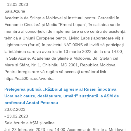
- 13.03.2023
Sala Azurie
Academia de Științe a Moldovei și Institutul pentru Cercetări în
Economie Circulară și Mediu “Ernest Lupan”, în calitatea sa de
membru al consorțiului de implementare și de centru de asistență
tehnică a Uniunii Europene pentru Living Labs (laboratoare vii) și
Lighthouses (faruri) în proiectul NATI00NS vă invită să participați
la întâlnirea care va avea loc în 13 martie 2023, de la ora 14:00,
în Sala Azurie, Academia de Științe a Moldovei, Bd. Ștefan cel
Mare și Sfânt, Nr. 1, Chișinău, MD 2001, Republica Moldova
Pentru înregistrare vă rugăm să accesați următorul link:
https://nati00ns.eu/events...
Prelegerea publică „Războiul agresiv al Rusiei împotriva
Ucrainei: cauze, desfășurare, urmări” susținută la AȘM de
profesorul Anatol Petrencu
23.02.2023
- 23.02.2023
Sala Azurie a AȘM și online
Joi, 23 februarie 2023, ora 14.00, Academia de Științe a Moldovei