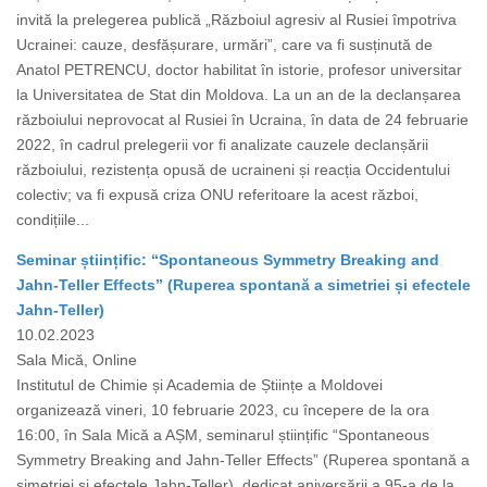
invită la prelegerea publică „Războiul agresiv al Rusiei împotriva
Ucrainei: cauze, desfășurare, urmări”, care va fi susținută de
Anatol PETRENCU, doctor habilitat în istorie, profesor universitar
la Universitatea de Stat din Moldova. La un an de la declanșarea
războiului neprovocat al Rusiei în Ucraina, în data de 24 februarie
2022, în cadrul prelegerii vor fi analizate cauzele declanșării
războiului, rezistența opusă de ucraineni și reacția Occidentului
colectiv; va fi expusă criza ONU referitoare la acest război,
condițiile...
Seminar științific: “Spontaneous Symmetry Breaking and
Jahn-Teller Effects” (Ruperea spontană a simetriei și efectele
Jahn-Teller)
10.02.2023
Sala Mică, Online
Institutul de Chimie și Academia de Științe a Moldovei
organizează vineri, 10 februarie 2023, cu începere de la ora
16:00, în Sala Mică a AȘM, seminarul științific “Spontaneous
Symmetry Breaking and Jahn-Teller Effects” (Ruperea spontană a
simetriei și efectele Jahn-Teller), dedicat aniversării a 95-a de la