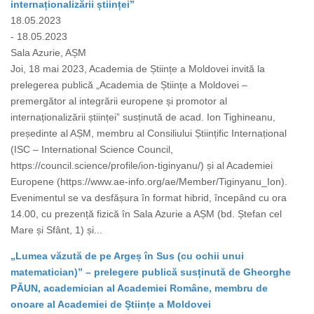
internaționalizării științei”
18.05.2023
- 18.05.2023
Sala Azurie, AȘM
Joi, 18 mai 2023, Academia de Științe a Moldovei invită la
prelegerea publică „Academia de Științe a Moldovei –
premergător al integrării europene și promotor al
internaționalizării științei” susținută de acad. Ion Tighineanu,
președinte al AȘM, membru al Consiliului Științific Internațional
(ISC – International Science Council,
https://council.science/profile/ion-tiginyanu/) și al Academiei
Europene (https://www.ae-info.org/ae/Member/Tiginyanu_Ion).
Evenimentul se va desfășura în format hibrid, începând cu ora
14.00, cu prezență fizică în Sala Azurie a AȘM (bd. Ștefan cel
Mare și Sfânt, 1) și...
„Lumea văzută de pe Argeș în Sus (cu ochii unui
matematician)” – prelegere publică susținută de Gheorghe
PĂUN, academician al Academiei Române, membru de
onoare al Academiei de Științe a Moldovei