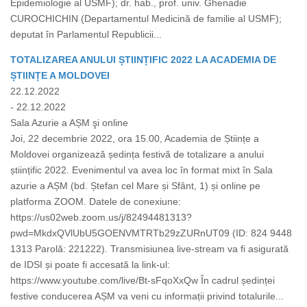
Epidemiologie al USMF); dr. hab., prof. univ. Ghenadie
CUROCHICHIN (Departamentul Medicină de familie al USMF);
deputat în Parlamentul Republicii...
TOTALIZAREA ANULUI ȘTIINȚIFIC 2022 LA ACADEMIA DE
ȘTIINȚE A MOLDOVEI
22.12.2022
- 22.12.2022
Sala Azurie a AȘM şi online
Joi, 22 decembrie 2022, ora 15.00, Academia de Științe a
Moldovei organizează ședința festivă de totalizare a anului
științific 2022. Evenimentul va avea loc în format mixt în Sala
azurie a AȘM (bd. Ștefan cel Mare și Sfânt, 1) și online pe
platforma ZOOM. Datele de conexiune:
https://us02web.zoom.us/j/82494481313?
pwd=MkdxQVlUbU5GOENVMTRTb29zZURnUT09 (ID: 824 9448
1313 Parolă: 221222). Transmisiunea live-stream va fi asigurată
de IDSI și poate fi accesată la link-ul:
https://www.youtube.com/live/Bt-sFqoXxQw În cadrul ședinței
festive conducerea AȘM va veni cu informații privind totalurile...