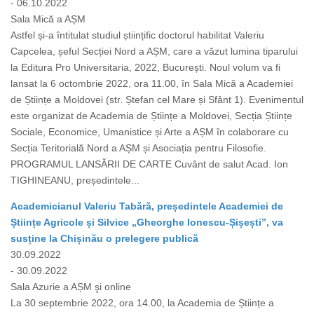
- 06.10.2022
Sala Mică a AȘM
Astfel și-a întitulat studiul științific doctorul habilitat Valeriu
Capcelea, șeful Secției Nord a AȘM, care a văzut lumina tiparului
la Editura Pro Universitaria, 2022, București. Noul volum va fi
lansat la 6 octombrie 2022, ora 11.00, în Sala Mică a Academiei
de Științe a Moldovei (str. Ștefan cel Mare și Sfânt 1). Evenimentul
este organizat de Academia de Științe a Moldovei, Secția Științe
Sociale, Economice, Umanistice și Arte a AȘM în colaborare cu
Secția Teritorială Nord a AȘM și Asociația pentru Filosofie.
PROGRAMUL LANSĂRII DE CARTE Cuvânt de salut Acad. Ion
TIGHINEANU, președintele...
Academicianul Valeriu Tabără, președintele Academiei de
Științe Agricole și Silvice „Gheorghe Ionescu-Șișești”, va
susține la Chișinău o prelegere publică
30.09.2022
- 30.09.2022
Sala Azurie a AȘM şi online
La 30 septembrie 2022, ora 14.00, la Academia de Științe a