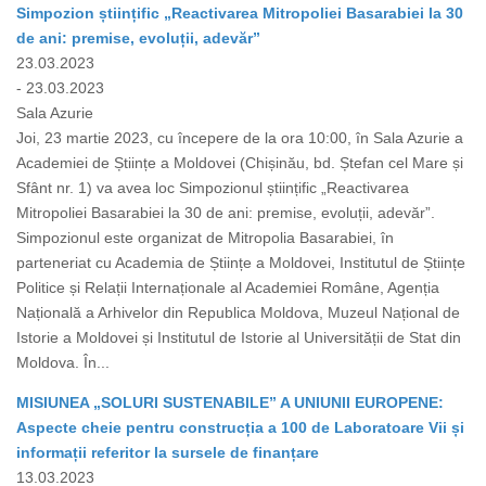
Simpozion științific „Reactivarea Mitropoliei Basarabiei la 30
de ani: premise, evoluții, adevăr”
23.03.2023
- 23.03.2023
Sala Azurie
Joi, 23 martie 2023, cu începere de la ora 10:00, în Sala Azurie a
Academiei de Științe a Moldovei (Chișinău, bd. Ștefan cel Mare și
Sfânt nr. 1) va avea loc Simpozionul științific „Reactivarea
Mitropoliei Basarabiei la 30 de ani: premise, evoluții, adevăr”.
Simpozionul este organizat de Mitropolia Basarabiei, în
parteneriat cu Academia de Științe a Moldovei, Institutul de Științe
Politice și Relații Internaționale al Academiei Române, Agenția
Națională a Arhivelor din Republica Moldova, Muzeul Național de
Istorie a Moldovei și Institutul de Istorie al Universității de Stat din
Moldova. În...
MISIUNEA „SOLURI SUSTENABILE” A UNIUNII EUROPENE:
Aspecte cheie pentru construcția a 100 de Laboratoare Vii și
informații referitor la sursele de finanțare
13.03.2023