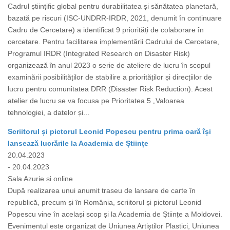
Cadrul științific global pentru durabilitatea și sănătatea planetară,
bazată pe riscuri (ISC-UNDRR-IRDR, 2021, denumit în continuare
Cadru de Cercetare) a identificat 9 priorități de colaborare în
cercetare. Pentru facilitarea implementării Cadrului de Cercetare,
Programul IRDR (Integrated Research on Disaster Risk)
organizează în anul 2023 o serie de ateliere de lucru în scopul
examinării posibilităților de stabilire a priorităților și direcțiilor de
lucru pentru comunitatea DRR (Disaster Risk Reduction). Acest
atelier de lucru se va focusa pe Prioritatea 5 „Valoarea
tehnologiei, a datelor și...
Scriitorul și pictorul Leonid Popescu pentru prima oară își
lansează lucrările la Academia de Științe
20.04.2023
- 20.04.2023
Sala Azurie și online
După realizarea unui anumit traseu de lansare de carte în
republică, precum și în România, scriitorul și pictorul Leonid
Popescu vine în același scop și la Academia de Științe a Moldovei.
Evenimentul este organizat de Uniunea Artiștilor Plastici, Uniunea