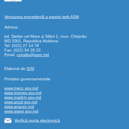
Versiunea precedentă a paginii web AȘM
Adresa:
bd. Ștefan cel Mare și Sfânt 1, mun. Chișinău
MD 2001, Republica Moldova
Tel: (022) 27 14 78
Fax: (022) 54 28 23
Email:
consiliu@asm.md
Elaborat de
IDSI
Portaluri guvernamentale
www.mecc.gov.md
www.msmps.gov.md
www.madrm.gov.md
www.ancd.gov.md
www.anacec.md
www.agepi.gov.md
Verifică poșta electronică