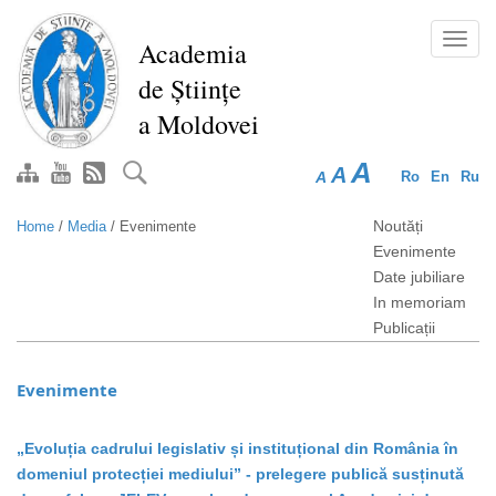
Skip
to
Toggl
Academia
main
navig
de Științe
content
a Moldovei
A
A
A
Ro
En
Ru
Noutăți
Home
/
Media
/
Evenimente
Evenimente
Date jubiliare
In memoriam
Publicații
Evenimente
„Evoluția cadrului legislativ și instituțional din România în
domeniul protecției mediului” - prelegere publică susținută