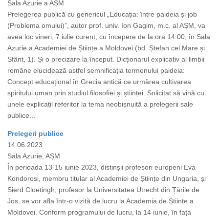
Sala Azurie a AȘM
Prelegerea publică cu genericul „Educația: între paideia și job
(Problema omului)”, autor prof. univ. Ion Gagim, m.c. al AȘM, va
avea loc vineri, 7 iulie curent, cu începere de la ora 14:00, în Sala
Azurie a Academiei de Științe a Moldovei (bd. Ștefan cel Mare și
Sfânt, 1). Și o precizare la început. Dicționarul explicativ al limbii
române elucidează astfel semnificația termenului paideia:
Concept educațional în Grecia antică ce urmărea cultivarea
spiritului uman prin studiul filosofiei și științei. Solicitat să vină cu
unele explicații referitor la tema neobișnuită a prelegerii sale
publice...
Prelegeri publice
14.06.2023
Sala Azurie, AȘM
În perioada 13-15 iunie 2023, distinșii profesori europeni Eva
Kondorosi, membru titular al Academiei de Științe din Ungaria, și
Sierd Cloetingh, profesor la Universitatea Utrecht din Țările de
Jos, se vor afla într-o vizită de lucru la Academia de Științe a
Moldovei. Conform programului de lucru, la 14 iunie, în fața