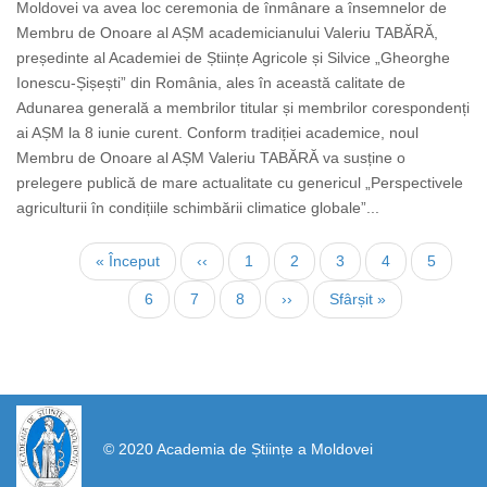
Moldovei va avea loc ceremonia de înmânare a însemnelor de
Membru de Onoare al AȘM academicianului Valeriu TABĂRĂ,
președinte al Academiei de Științe Agricole și Silvice „Gheorghe
Ionescu-Șișești” din România, ales în această calitate de
Adunarea generală a membrilor titular și membrilor corespondenți
ai AȘM la 8 iunie curent. Conform tradiției academice, noul
Membru de Onoare al AȘM Valeriu TABĂRĂ va susține o
prelegere publică de mare actualitate cu genericul „Perspectivele
agriculturii în condițiile schimbării climatice globale”...
Pagination
First
« Început
Previous
‹‹
Page
1
Page
2
Page
3
Current
4
Page
5
page
page
page
Page
6
Page
7
Page
8
Next
››
Last
Sfârșit »
page
page
https://propletenie.ru/
© 2020 Academia de Științe a Moldovei