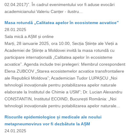
02.04.2017)”. În cadrul evenimentului vor fi aduse evocări
academicianului Valeriu Canțer - ilustru...
Masa rotundă „Calitatea apelor în ecosisteme acvatice”
28.01.2025
Sala mică a AȘM și online
Marți, 28 ianuarie 2025, ora 10.00, Secția Științe ale Vieții a
Academiei de Științe a Moldovei invită la masa rotundă cu
participare internațională „Calitatea apelor în ecosisteme
acvatice”. Agenda include trei prelegeri: Membrul corespondent
Elena ZUBCOV „Starea ecosistemelor acvatice transfrontaliere
ale Republicii Moldova”; Academician Tudor LUPAȘCU „Noi
tehnologii inovaționale pentru potabilizarea apelor naturale
elaborate la Institutul de Chimie a USM”; Dr. Lucian Alexandru
CONSTANTIN, Institutul ECOIND, București România: „Noi
tehnologii inovaționale pentru potabilizarea apelor naturale...
Riscurile epidemiologice și medicale ale noului
metapneumovirus vor fi dezbătute la AȘM
24.01.2025