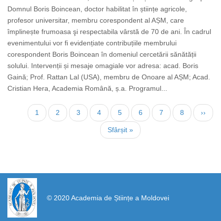
Domnul Boris Boincean, doctor habilitat în științe agricole,
profesor universitar, membru corespondent al AȘM, care
împlinește frumoasa şi respectabila vârstă de 70 de ani. În cadrul
evenimentului vor fi evidențiate contribuțiile membrului
corespondent Boris Boincean în domeniul cercetării sănătății
solului. Intervenții și mesaje omagiale vor adresa: acad. Boris
Gaină; Prof. Rattan Lal (USA), membru de Onoare al AȘM; Acad.
Cristian Hera, Academia Română, ș.a. Programul...
Pagination
Current
1
Page
2
Page
3
Page
4
Page
5
Page
6
Page
7
Page
8
Next
››
page
page
Last
Sfârșit »
page
https://propletenie.ru/
© 2020 Academia de Științe a Moldovei