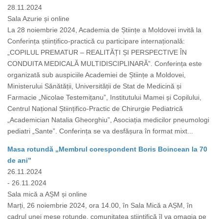
28.11.2024
Sala Azurie și online
La 28 noiembrie 2024, Academia de Științe a Moldovei invită la
Conferința științifico-practică cu participare internațională:
„COPILUL PREMATUR – REALITĂȚI ȘI PERSPECTIVE ÎN
CONDUITA MEDICALĂ MULTIDISCIPLINARĂ”. Conferința este
organizată sub auspiciile Academiei de Științe a Moldovei,
Ministerului Sănătății, Universității de Stat de Medicină și
Farmacie „Nicolae Testemițanu”, Institutului Mamei și Copilului,
Centrul Național Științifico-Practic de Chirurgie Pediatrică
„Academician Natalia Gheorghiu”, Asociația medicilor pneumologi
pediatri „Sante”. Conferința se va desfășura în format mixt...
Masa rotundă „Membrul corespondent Boris Boincean la 70
de ani”
26.11.2024
- 26.11.2024
Sala mică a AȘM și online
Marți, 26 noiembrie 2024, ora 14.00, în Sala Mică a AȘM, în
cadrul unei mese rotunde, comunitatea științifică îl va omagia pe