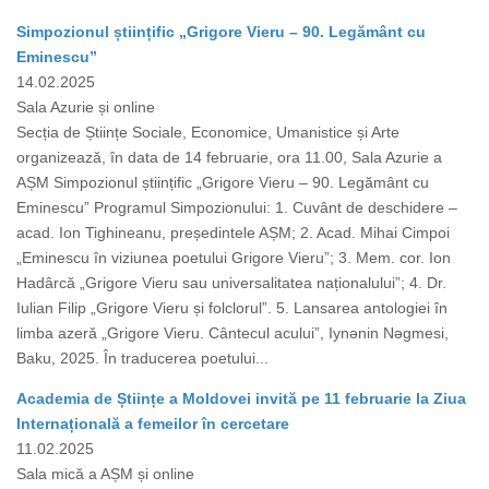
Simpozionul științific „Grigore Vieru – 90. Legământ cu
Eminescu”
14.02.2025
Sala Azurie și online
Secția de Științe Sociale, Economice, Umanistice și Arte
organizează, în data de 14 februarie, ora 11.00, Sala Azurie a
AȘM Simpozionul științific „Grigore Vieru – 90. Legământ cu
Eminescu” Programul Simpozionului: 1. Cuvânt de deschidere –
acad. Ion Tighineanu, președintele AȘM; 2. Acad. Mihai Cimpoi
„Eminescu în viziunea poetului Grigore Vieru”; 3. Mem. cor. Ion
Hadârcă „Grigore Vieru sau universalitatea naționalului”; 4. Dr.
Iulian Filip „Grigore Vieru și folclorul”. 5. Lansarea antologiei în
limba azeră „Grigore Vieru. Cântecul acului”, Iynǝnin Nǝgmesi,
Baku, 2025. În traducerea poetului...
Academia de Științe a Moldovei invită pe 11 februarie la Ziua
Internațională a femeilor în cercetare
11.02.2025
Sala mică a AȘM și online