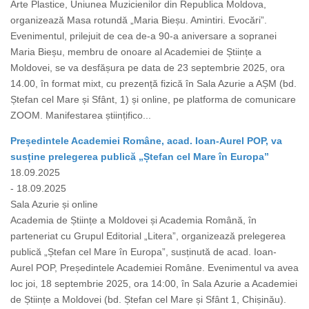
Arte Plastice, Uniunea Muzicienilor din Republica Moldova,
organizează Masa rotundă „Maria Bieșu. Amintiri. Evocări”.
Evenimentul, prilejuit de cea de-a 90-a aniversare a sopranei
Maria Bieșu, membru de onoare al Academiei de Științe a
Moldovei, se va desfășura pe data de 23 septembrie 2025, ora
14.00, în format mixt, cu prezență fizică în Sala Azurie a AȘM (bd.
Ștefan cel Mare și Sfânt, 1) și online, pe platforma de comunicare
ZOOM. Manifestarea științifico...
Președintele Academiei Române, acad. Ioan-Aurel POP, va
susține prelegerea publică „Ștefan cel Mare în Europa”
18.09.2025
- 18.09.2025
Sala Azurie și online
Academia de Științe a Moldovei și Academia Română, în
parteneriat cu Grupul Editorial „Litera”, organizează prelegerea
publică „Ștefan cel Mare în Europa”, susținută de acad. Ioan-
Aurel POP, Președintele Academiei Române. Evenimentul va avea
loc joi, 18 septembrie 2025, ora 14:00, în Sala Azurie a Academiei
de Științe a Moldovei (bd. Ștefan cel Mare și Sfânt 1, Chișinău).