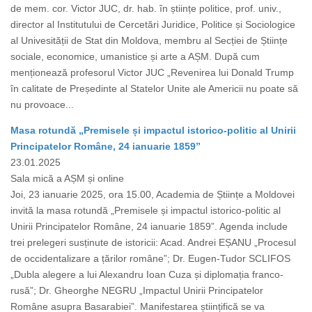
de mem. cor. Victor JUC, dr. hab. în științe politice, prof. univ.,
director al Institutului de Cercetări Juridice, Politice și Sociologice
al Univesității de Stat din Moldova, membru al Secției de Științe
sociale, economice, umanistice și arte a AȘM. După cum
menționează profesorul Victor JUC „Revenirea lui Donald Trump
în calitate de Președinte al Statelor Unite ale Americii nu poate să
nu provoace...
Masa rotundă „Premisele și impactul istorico-politic al Unirii
Principatelor Române, 24 ianuarie 1859”
23.01.2025
Sala mică a AȘM și online
Joi, 23 ianuarie 2025, ora 15.00, Academia de Științe a Moldovei
invită la masa rotundă „Premisele și impactul istorico-politic al
Unirii Principatelor Române, 24 ianuarie 1859”. Agenda include
trei prelegeri susținute de istoricii: Acad. Andrei EȘANU „Procesul
de occidentalizare a țărilor române”; Dr. Eugen-Tudor SCLIFOS
„Dubla alegere a lui Alexandru Ioan Cuza și diplomația franco-
rusă”; Dr. Gheorghe NEGRU „Impactul Unirii Principatelor
Române asupra Basarabiei”. Manifestarea științifică se va