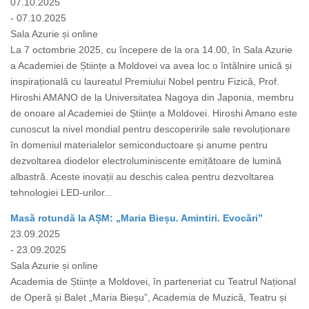
07.10.2025
- 07.10.2025
Sala Azurie și online
La 7 octombrie 2025, cu începere de la ora 14.00, în Sala Azurie
a Academiei de Științe a Moldovei va avea loc o întâlnire unică și
inspirațională cu laureatul Premiului Nobel pentru Fizică, Prof.
Hiroshi AMANO de la Universitatea Nagoya din Japonia, membru
de onoare al Academiei de Științe a Moldovei. Hiroshi Amano este
cunoscut la nivel mondial pentru descoperirile sale revoluționare
în domeniul materialelor semiconductoare și anume pentru
dezvoltarea diodelor electroluminiscente emițătoare de lumină
albastră. Aceste inovații au deschis calea pentru dezvoltarea
tehnologiei LED-urilor...
Masă rotundă la AȘM: „Maria Bieșu. Amintiri. Evocări”
23.09.2025
- 23.09.2025
Sala Azurie și online
Academia de Științe a Moldovei, în parteneriat cu Teatrul Național
de Operă și Balet „Maria Bieșu”, Academia de Muzică, Teatru și