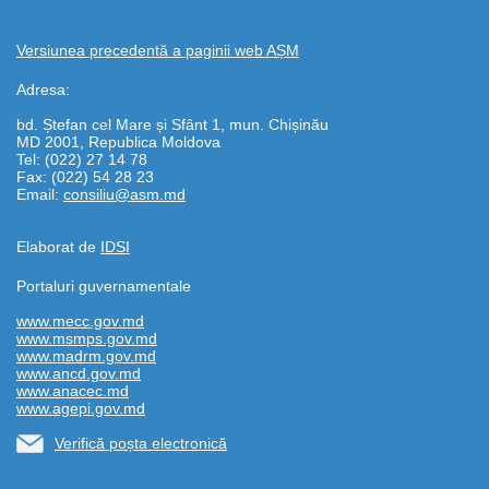
Versiunea precedentă a paginii web AȘM
Adresa:
bd. Ștefan cel Mare și Sfânt 1, mun. Chișinău
MD 2001, Republica Moldova
Tel: (022) 27 14 78
Fax: (022) 54 28 23
Email:
consiliu@asm.md
Elaborat de
IDSI
Portaluri guvernamentale
www.mecc.gov.md
www.msmps.gov.md
www.madrm.gov.md
www.ancd.gov.md
www.anacec.md
www.agepi.gov.md
Verifică poșta electronică