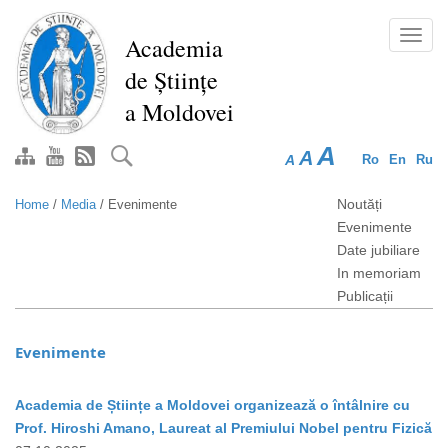
Skip
to
Toggl
Academia
main
navig
de Științe
content
a Moldovei
A
A
A
Ro
En
Ru
Noutăți
Home
/
Media
/
Evenimente
Evenimente
Date jubiliare
In memoriam
Publicații
Evenimente
Academia de Științe a Moldovei organizează o întâlnire cu
Prof. Hiroshi Amano, Laureat al Premiului Nobel pentru Fizică