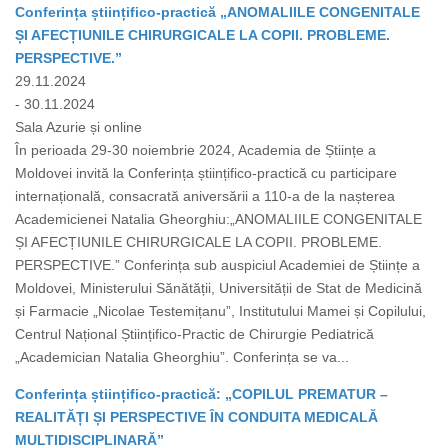
Conferința științifico-practică „ANOMALIILE CONGENITALE
ȘI AFECȚIUNILE CHIRURGICALE LA COPII. PROBLEME.
PERSPECTIVE.”
29.11.2024
- 30.11.2024
Sala Azurie și online
În perioada 29-30 noiembrie 2024, Academia de Științe a
Moldovei invită la Conferința științifico-practică cu participare
internațională, consacrată aniversării a 110-a de la nașterea
Academicienei Natalia Gheorghiu:„ANOMALIILE CONGENITALE
ȘI AFECȚIUNILE CHIRURGICALE LA COPII. PROBLEME.
PERSPECTIVE.” Conferința sub auspiciul Academiei de Științe a
Moldovei, Ministerului Sănătății, Universității de Stat de Medicină
și Farmacie „Nicolae Testemițanu”, Institutului Mamei și Copilului,
Centrul Național Științifico-Practic de Chirurgie Pediatrică
„Academician Natalia Gheorghiu”. Conferința se va...
Conferința științifico-practică: „COPILUL PREMATUR –
REALITĂȚI ȘI PERSPECTIVE ÎN CONDUITA MEDICALĂ
MULTIDISCIPLINARĂ”