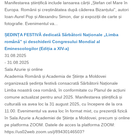
Manifestarea științifică include lansarea cărții „Ștefan cel Mare în
Europa. Românii și creștinătatea după căderea Bizanțului”, autori
Ioan-Aurel Pop și Alexandru Simon, dar și expoziții de carte și
fotografie. Evenimentul va...
ȘEDINȚA FESTIVĂ dedicată Sărbătorii Naționale „Limba
română” și deschiderii Congresului Mondial al
Eminescologilor (Ediția a XIV-a)
31.08.2025
- 31.08.2025
Sala Azurie și online
Academia Română și Academia de Științe a Moldovei
organizează ședința festivă consacrată Sărbătorii Naționale
Limba noastră cea română, în conformitate cu Planul de acțiuni
comune actualizat pentru anul 2025. Manifestarea științifică și
culturală va avea loc la 31 august 2025, cu începere de la ora
11.00. Evenimentul va avea loc în format mixt, cu prezență fizică
în Sala Azurie a Academiei de Științe a Moldovei, precum și online
pe platforma ZOOM. Datele de acces la platforma ZOOM:
https://us02web.zoom.us/j/89430146503?