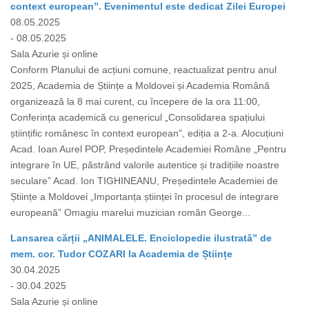
context european”. Evenimentul este dedicat Zilei Europei
08.05.2025
- 08.05.2025
Sala Azurie și online
Conform Planului de acțiuni comune, reactualizat pentru anul
2025, Academia de Științe a Moldovei și Academia Română
organizează la 8 mai curent, cu începere de la ora 11:00,
Conferința academică cu genericul „Consolidarea spațiului
științific românesc în context european", ediția a 2-a. Alocuțiuni
Acad. Ioan Aurel POP, Președintele Academiei Române „Pentru
integrare în UE, păstrând valorile autentice și tradițiile noastre
seculare” Acad. Ion TIGHINEANU, Președintele Academiei de
Științe a Moldovei „Importanța științei în procesul de integrare
europeană” Omagiu marelui muzician român George...
Lansarea cărții „ANIMALELE. Enciclopedie ilustrată” de
mem. cor. Tudor COZARI la Academia de Științe
30.04.2025
- 30.04.2025
Sala Azurie și online