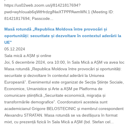
https://us02web.zoom.us/j/81421817694?
pwd=wyhIouab6qWtHrdzglNwXTPPPAwmMN.1 (Meeting ID:
81421817694; Passcode...
Masă rotundă „Republica Moldova între provocări și
oportunități: securitate și dezvoltare în contextul aderării la
UE”
05.12.2024
Sala mică a AȘM și online
Joi, 5 decembrie 2024, ora 10:00, în Sala Mică a AȘM va avea loc
Masa rotundă „Republica Moldova între provocări și oportunități:
securitate și dezvoltare în contextul aderării la Uniunea
Europeană”. Evenimentul este organizat de Secția Științe Sociale,
Economice, Umanistice și Arte a AȘM pe Platforma de
comunicare științifică „Securitate economică, migrația și
transformările demografice”. Coordonatorii acesteia sunt
academicianul Grigore BELOSTECINIC și membrul corespondent
Alexandru STRATAN. Masa rotundă se va desfășura în format
mixt, cu prezență fizică în Sala Mică a AȘM (bd. Stefan cel...