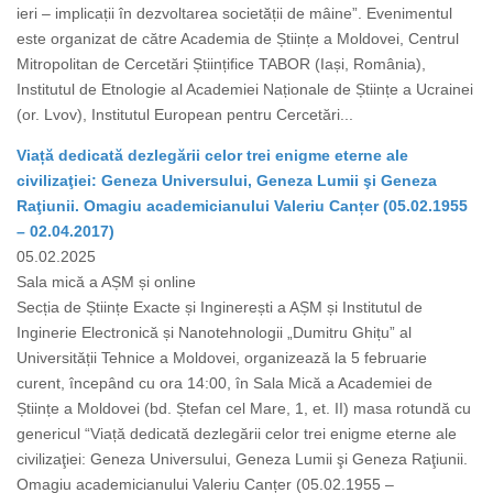
ieri – implicații în dezvoltarea societății de mâine”. Evenimentul
este organizat de către Academia de Științe a Moldovei, Centrul
Mitropolitan de Cercetări Științifice TABOR (Iași, România),
Institutul de Etnologie al Academiei Naționale de Științe a Ucrainei
(or. Lvov), Institutul European pentru Cercetări...
Viață dedicată dezlegării celor trei enigme eterne ale
civilizaţiei: Geneza Universului, Geneza Lumii şi Geneza
Raţiunii. Omagiu academicianului Valeriu Canțer (05.02.1955
– 02.04.2017)
05.02.2025
Sala mică a AȘM și online
Secția de Științe Exacte și Inginerești a AȘM și Institutul de
Inginerie Electronică și Nanotehnologii „Dumitru Ghițu” al
Universității Tehnice a Moldovei, organizează la 5 februarie
curent, începând cu ora 14:00, în Sala Mică a Academiei de
Științe a Moldovei (bd. Ștefan cel Mare, 1, et. II) masa rotundă cu
genericul “Viață dedicată dezlegării celor trei enigme eterne ale
civilizaţiei: Geneza Universului, Geneza Lumii şi Geneza Raţiunii.
Omagiu academicianului Valeriu Canțer (05.02.1955 –