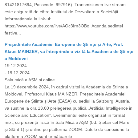
81421817694; Passcode: 997916). Transmisiunea live stream
este asigurată de către Institutul de Dezvoltare a Societății
Informaționale la link-ul:
https://www.youtube.com/live/AOc3Irn3OBo. Agenda ședinței
festive...
Președintele Academiei Europene de Științe și Arte, Prof.
Klaus MAINZER, va întreprinde o vizită la Academia de Științe
a Moldovei
19.12.2024
- 19.12.2024
Sala mică a AȘM și online
La 19 decembrie 2024, în cadrul vizitei la Academia de Științe a
Moldovei, Profesorul Klaus MAINZER, Președintele Academiei
Europene de Științe și Arte (EASA) cu sediul la Salzburg, Austria,
va susține la ora 13.00 prelegerea publică „Artificial Intelligence in
Science and Education”. Evenimentul este organizat în format
mixt, cu prezență fizică în Sala Mică a AȘM (bd. Ștefan cel Mare
și Sfânt 1) și online pe platforma ZOOM. Datele de conexiune la
platforma ZOOM sunt următoarele: