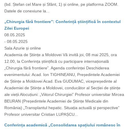
(bd. Ștefan cel Mare și Sfânt, 1) și online, pe platforma ZOOM.
Datele de conexiune la...
„Chirurgia fără frontiere”: Conferință științifică în contextul
Zilei Europei
08.05.2025
- 08.05.2025
Sala Azurie și online
Academia de Științe a Moldovei Vă invită joi, 08 mai 2025, ora
12.00, la Conferința științifică cu participare internațională
„Chirurgia fără frontiere”. Agenda conferinței Deschiderea
evenimentului: Acad. Ion TIGHINEANU, Președintele Academiei
de Științe a Moldovei Acad. Eva GUDUMAC, vicepreședinte al
Academiei de Științe a Moldovei, conducător al Secției de științe
ale vieții Alocuțiuni: „Viitorul Chirurgiei” Profesor universitar Mircea
BEURAN (Președintele Academiei de Științe Medicale din
România) „Transplantul hepatic. Situația actuală și perspective”
Profesor universitar Cristian LUPAȘCU...
Conferința academică „Consolidarea spațiului românesc în