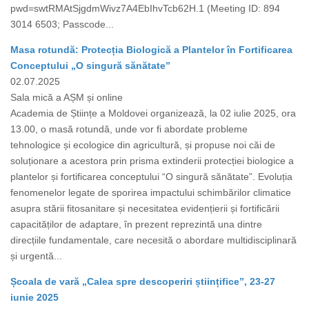
pwd=swtRMAtSjgdmWivz7A4EbIhvTcb62H.1 (Meeting ID: 894
3014 6503; Passcode...
Masa rotundă: Protecția Biologică a Plantelor în Fortificarea
Conceptului „O singură sănătate”
02.07.2025
Sala mică a AȘM și online
Academia de Științe a Moldovei organizează, la 02 iulie 2025, ora
13.00, o masă rotundă, unde vor fi abordate probleme
tehnologice și ecologice din agricultură, și propuse noi căi de
soluționare a acestora prin prisma extinderii protecției biologice a
plantelor și fortificarea conceptului “O singură sănătate”. Evoluția
fenomenelor legate de sporirea impactului schimbărilor climatice
asupra stării fitosanitare și necesitatea evidențierii și fortificării
capacităților de adaptare, în prezent reprezintă una dintre
direcțiile fundamentale, care necesită o abordare multidisciplinară
și urgentă...
Școala de vară „Calea spre descoperiri științifice”, 23-27
iunie 2025