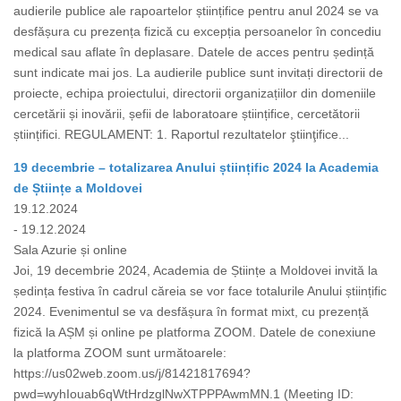
audierile publice ale rapoartelor științifice pentru anul 2024 se va
desfășura cu prezența fizică cu excepția persoanelor în concediu
medical sau aflate în deplasare. Datele de acces pentru ședință
sunt indicate mai jos. La audierile publice sunt invitați directorii de
proiecte, echipa proiectului, directorii organizațiilor din domeniile
cercetării și inovării, șefii de laboratoare științifice, cercetătorii
științifici. REGULAMENT: 1. Raportul rezultatelor ştiinţifice...
19 decembrie – totalizarea Anului științific 2024 la Academia
de Științe a Moldovei
19.12.2024
- 19.12.2024
Sala Azurie și online
Joi, 19 decembrie 2024, Academia de Științe a Moldovei invită la
ședința festiva în cadrul căreia se vor face totalurile Anului științific
2024. Evenimentul se va desfășura în format mixt, cu prezență
fizică la AȘM și online pe platforma ZOOM. Datele de conexiune
la platforma ZOOM sunt următoarele:
https://us02web.zoom.us/j/81421817694?
pwd=wyhIouab6qWtHrdzglNwXTPPPAwmMN.1 (Meeting ID: