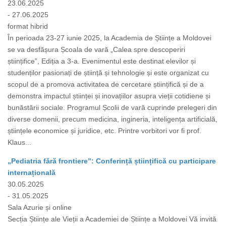
23.06.2025
- 27.06.2025
format hibrid
În perioada 23-27 iunie 2025, la Academia de Științe a Moldovei
se va desfășura Școala de vară „Calea spre descoperiri
științifice”, Ediția a 3-a. Evenimentul este destinat elevilor și
studenților pasionați de știință și tehnologie și este organizat cu
scopul de a promova activitatea de cercetare științifică și de a
demonstra impactul științei și inovațiilor asupra vieții cotidiene și
bunăstării sociale. Programul Școlii de vară cuprinde prelegeri din
diverse domenii, precum medicina, ingineria, inteligența artificială,
științele economice și juridice, etc. Printre vorbitori vor fi prof.
Klaus...
„Pediatria fără frontiere”: Conferință științifică cu participare
internațională
30.05.2025
- 31.05.2025
Sala Azurie și online
Secția Științe ale Vieții a Academiei de Științe a Moldovei Vă invită