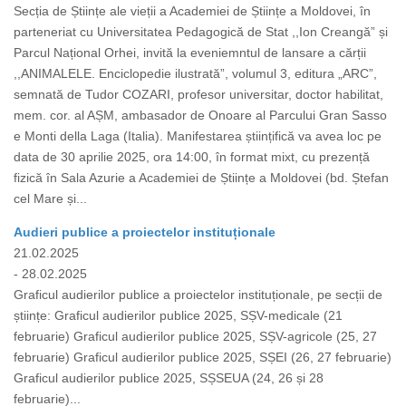
Secția de Științe ale vieții a Academiei de Științe a Moldovei, în
parteneriat cu Universitatea Pedagogică de Stat ,,Ion Creangă” și
Parcul Național Orhei, invită la eveniemntul de lansare a cărții
,,ANIMALELE. Enciclopedie ilustrată”, volumul 3, editura „ARC”,
semnată de Tudor COZARI, profesor universitar, doctor habilitat,
mem. cor. al AȘM, ambasador de Onoare al Parcului Gran Sasso
e Monti della Laga (Italia). Manifestarea științifică va avea loc pe
data de 30 aprilie 2025, ora 14:00, în format mixt, cu prezență
fizică în Sala Azurie a Academiei de Științe a Moldovei (bd. Ștefan
cel Mare și...
Audieri publice a proiectelor instituționale
21.02.2025
- 28.02.2025
Graficul audierilor publice a proiectelor instituționale, pe secții de
științe: Graficul audierilor publice 2025, SȘV-medicale (21
februarie) Graficul audierilor publice 2025, SȘV-agricole (25, 27
februarie) Graficul audierilor publice 2025, SȘEI (26, 27 februarie)
Graficul audierilor publice 2025, SȘSEUA (24, 26 și 28
februarie)...