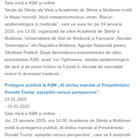
Sala mică a AȘM și online
Secția de Științe ale Vieții a Academiei de Științe a Moldovei invită
la Masa rotundă „Noul metapneumovirus uman. Riscuri
epidemiologice și medicale”, care va avea loc pe 24 ianuarie
2025, ora 13.00, organizată de către Academia de Științe a
Moldovei, Universitatea de Stat de Medicină și Farmacie „Nicolae
Testemiţanu” din Republica Moldova, Agenția Națională pentru
Sănătate Publică. După deschiderea evenimentului de către
președintele AȘM, acad. Ion Tighineanu, situația epidemiologică
din țară și de peste hotare va fi pusă în discuție de specialiști
notorii în domeniul medicinii...
Prelegere publică la AȘM „Al doilea mandat al Președintelui
Donald Trump: așteptări versus perspective”
23.01.2025
- 23.01.2025
Sala mică a AȘM și online
Joi, 23 ianuarie 2025, ora 14.00, Academia de Științe a Moldovei
invită la prelegerea publică „Al doilea mandat al Președintelui
Donald Trump: așteptări versus perspective”, care va fi susținută