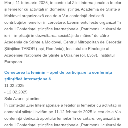
Marți, 11 februarie 2025, în contextul Zilei Internaționale a fetelor
și femeilor cu activități în domeniul științei, Academia de Științe a
Moldovei organizează cea de-a V-a conferință dedicată
contribuțiilor femeilor în cercetare. Evenimentul este organizat în
cadrul Conferinței științifice internaționale „Patrimoniul cultural de
ieri – implicații în dezvoltarea societății de mâine” de către
Academia de Științe a Moldovei, Centrul Mitropolitan de Cercetări
Științifice TABOR (Iași, România), Institutul de Etnologie al
Academiei Naționale de Științe a Ucrainei (or. Lvov), Institutul
European...
Cercetarea la feminin – apel de participare la conferința
științifică internațională
11.02.2025
- 12.02.2025
Sala Azurie și online
În contextul Zilei Internaționale a fetelor și femeilor cu activități în
domeniul științei invităm pe 11-12 februarie 2025 la cea de-a V-a
conferință dedicată aportului femeilor în cercetare, organizată în
cadrul Conferinței științifice internaționale „Patrimoniul cultural de