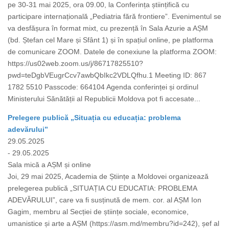
pe 30-31 mai 2025, ora 09.00, la Conferința științifică cu
participare internațională „Pediatria fără frontiere”. Evenimentul se
va desfășura în format mixt, cu prezență în Sala Azurie a AȘM
(bd. Ștefan cel Mare și Sfânt 1) și în spațiul online, pe platforma
de comunicare ZOOM. Datele de conexiune la platforma ZOOM:
https://us02web.zoom.us/j/86717825510?
pwd=teDgbVEugrCcv7awbQbIkc2VDLQfhu.1 Meeting ID: 867
1782 5510 Passcode: 664104 Agenda conferinței și ordinul
Ministerului Sănătății al Republicii Moldova pot fi accesate...
Prelegere publică „Situația cu educația: problema
adevărului”
29.05.2025
- 29.05.2025
Sala mică a AȘM și online
Joi, 29 mai 2025, Academia de Științe a Moldovei organizează
prelegerea publică „SITUAȚIA CU EDUCATIA: PROBLEMA
ADEVĂRULUI”, care va fi susținută de mem. cor. al AȘM Ion
Gagim, membru al Secției de științe sociale, economice,
umanistice și arte a AȘM (https://asm.md/membru?id=242), șef al