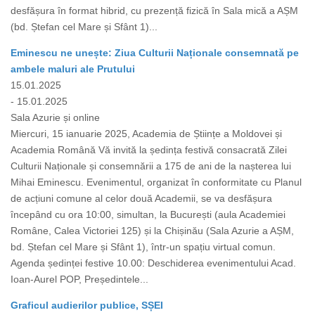
desfășura în format hibrid, cu prezență fizică în Sala mică a AȘM
(bd. Ștefan cel Mare și Sfânt 1)...
Eminescu ne unește: Ziua Culturii Naționale consemnată pe
ambele maluri ale Prutului
15.01.2025
- 15.01.2025
Sala Azurie și online
Miercuri, 15 ianuarie 2025, Academia de Științe a Moldovei și
Academia Română Vă invită la ședința festivă consacrată Zilei
Culturii Naționale și consemnării a 175 de ani de la nașterea lui
Mihai Eminescu. Evenimentul, organizat în conformitate cu Planul
de acțiuni comune al celor două Academii, se va desfășura
începând cu ora 10:00, simultan, la București (aula Academiei
Române, Calea Victoriei 125) și la Chișinău (Sala Azurie a AȘM,
bd. Ștefan cel Mare și Sfânt 1), într-un spațiu virtual comun.
Agenda ședinței festive 10.00: Deschiderea evenimentului Acad.
Ioan-Aurel POP, Președintele...
Graficul audierilor publice, SȘEI