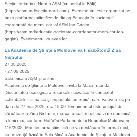
Secției teritoriale Nord a AȘM (cu sediul la Bălți)
(https://asm.md/sectia-nord-asm). Evenimentul este organizat pe
baza platformei științifice de dialog Educația în societate”,
coordonată de mem. cor. al AȘM Ion Gagim
(https://asm.md/educatia-societate-coordonator-mem-cor-ion-
gagim). Evenimentul va avea loc...
La Academia de Științe a Moldovei va fi sărbătorită Ziua
Nistrului
27.05.2025
- 27.05.2025
Sala mică a AȘM și online
Academia de Științe a Moldovei invită la Masa rotundă
„Securitatea ecologica a resurselor acvatice în contextul
schimbărilor climatice și impactului antropic”, care va avea loc pe
data de 27 mai 2025, ora 15.00. Evenimentul este prilejuit de
sărbătoarea Ziua Nistrului, marcat anual, în ultima zi de duminică
a lunii mai, conform Hotărîrii Parlamentului Republicii Moldova nr.
116/2008. Manifestarea științifică se va desfășura în format mixt,
cu prezență fizică în Sala Mică a Academiei de Științe a Moldovei