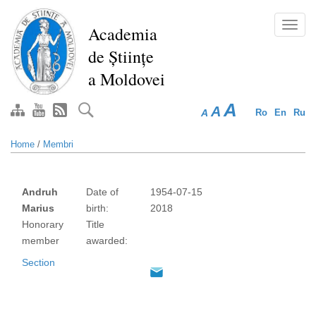
Skip
to
Toggl
Academia
main
navig
de Științe
content
a Moldovei
A
A
A
Ro
En
Ru
Home
/
Membri
Andruh
Date of
1954-07-15
Marius
birth:
2018
Honorary
Title
member
awarded:
Section