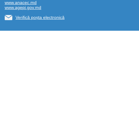
www.anacec.md
www.agepi.gov.md
Verifică poșta electronică