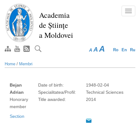
Skip
to
Toggl
Academia
main
navig
de Științe
content
a Moldovei
A
A
A
Ro
En
Ru
Home
/
Membri
Bejan
Date of birth:
1948-02-04
Adrian
Specialitatea/Profil:
Technical Sciences
Honorary
Title awarded:
2014
member
Section