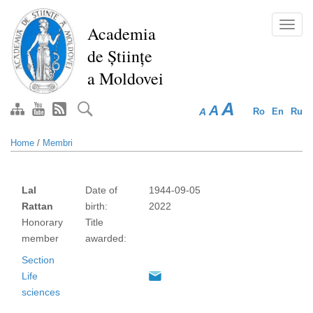
Skip
to
Toggl
Academia
main
navig
de Științe
content
a Moldovei
A
A
A
Ro
En
Ru
Home
/
Membri
Lal
Date of
1944-09-05
Rattan
birth:
2022
Honorary
Title
member
awarded:
Section
Life
sciences