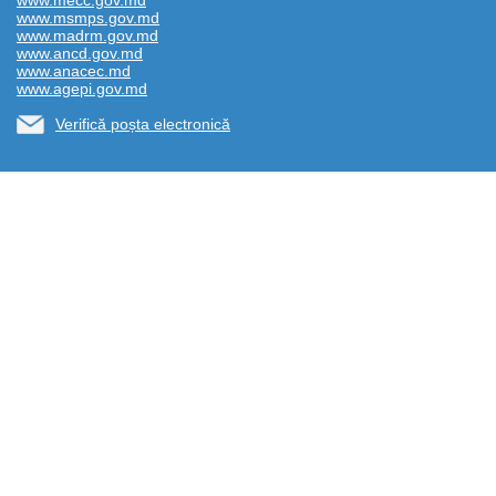
www.mecc.gov.md
www.msmps.gov.md
www.madrm.gov.md
www.ancd.gov.md
www.anacec.md
www.agepi.gov.md
Verifică poșta electronică