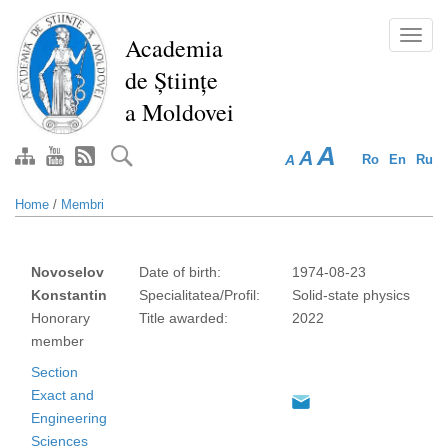
Skip
to
Toggl
Academia
main
navig
de Științe
content
a Moldovei
A
A
A
Ro
En
Ru
Home
/
Membri
Novoselov
Date of birth:
1974-08-23
Konstantin
Specialitatea/Profil:
Solid-state physics
Honorary
Title awarded:
2022
member
Section
Exact and
Engineering
Sciences