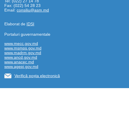
Tel: (022) 27 14 78
Fax: (022) 54 28 23
Email:
consiliu@asm.md
Elaborat de
IDSI
Portaluri guvernamentale
www.mecc.gov.md
www.msmps.gov.md
www.madrm.gov.md
www.ancd.gov.md
www.anacec.md
www.agepi.gov.md
Verifică poșta electronică