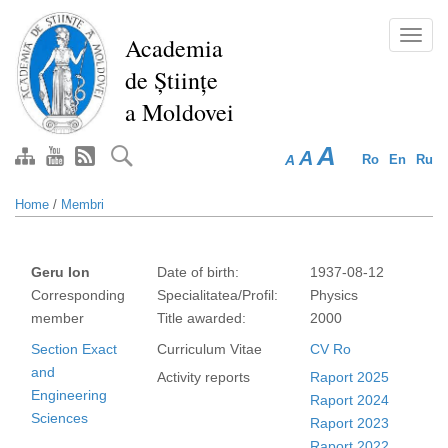
Skip
to
Toggl
Academia
main
navig
de Științe
content
a Moldovei
A
A
A
Ro
En
Ru
Home
/
Membri
Geru Ion
Date of birth:
1937-08-12
Corresponding
Specialitatea/Profil:
Physics
member
Title awarded:
2000
Section Exact
Curriculum Vitae
CV Ro
and
Activity reports
Raport 2025
Engineering
Raport 2024
Sciences
Raport 2023
Raport 2022