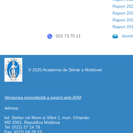
Raport 20
Raport 20
Raport 20
Raport 20
022 73 75 11
dumi
https://propletenie.ru/
© 2020 Academia de Științe a Moldovei
Versiunea precedentă a paginii web AȘM
Adresa:
bd. Ștefan cel Mare și Sfânt 1, mun. Chișinău
MD 2001, Republica Moldova
Tel: (022) 27 14 78
Fax: (022) 54 28 23