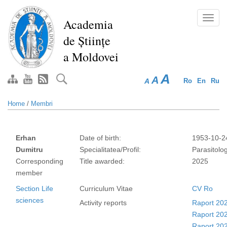
Skip
to
Toggl
Academia
main
navig
de Științe
content
a Moldovei
A
A
A
Ro
En
Ru
Home
/
Membri
Erhan
Date of birth:
1953-10-2
Dumitru
Specialitatea/Profil:
Parasitolo
Corresponding
Title awarded:
2025
member
Section Life
Curriculum Vitae
CV Ro
sciences
Activity reports
Raport 20
Raport 20
Raport 20