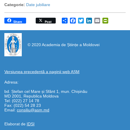
Categorie:
Date jubiliare
Share
Facebook
Twitter
LinkedIn
Email
PrintFrien
Share
Post
https://propletenie.ru/
© 2020 Academia de Științe a Moldovei
Versiunea precedentă a paginii web AȘM
Adresa:
bd. Ștefan cel Mare și Sfânt 1, mun. Chișinău
MD 2001, Republica Moldova
Tel: (022) 27 14 78
Fax: (022) 54 28 23
Email:
consiliu@asm.md
Elaborat de
IDSI