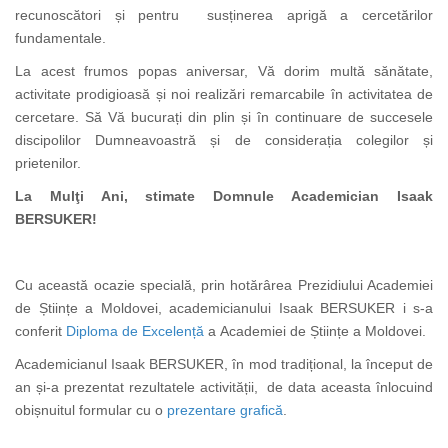
recunoscători și pentru susținerea aprigă a
cercetărilor
fundamentale.
La acest frumos popas aniversar, Vă dorim multă sănătate,
activitate prodigioasă și noi realizări remarcabile în activitatea de
cercetare. Să Vă bucurați din plin și în continuare de succesele
discipolilor Dumneavoastră și de considerația colegilor și
prietenilor.
La Mulţi Ani, stimate Domnule Academician Isaak
BERSUKER!
Cu această ocazie specială, prin hotărârea Prezidiului Academiei
de Științe a Moldovei, academicianului Isaak BERSUKER i s-a
conferit
Diploma de Excelență
a
Academiei de Științe a Moldovei.
Academicianul
Isaak BERSUKER, în mod tradițional, la început de
an și-a prezentat rezultatele activității, de data aceasta înlocuind
obișnuitul formular cu o
prezentare grafică
.