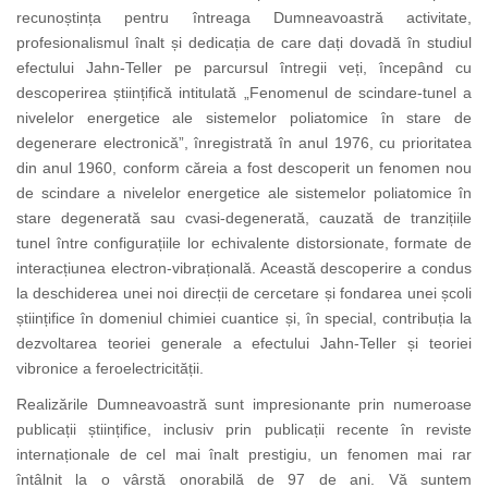
recunoștința pentru întreaga Dumneavoastră activitate,
profesionalismul înalt și dedicația de care dați dovadă în
studiul
efectului Jahn-Teller pe parcursul întregii veți, începând cu
descoperirea științifică intitulată „Fenomenul de scindare-tunel a
nivelelor energetice ale sistemelor poliatomice în stare de
degenerare electronică”, înregistrată în anul 1976, cu prioritatea
din anul 1960, conform căreia a fost descoperit un fenomen nou
de scindare a nivelelor energetice ale sistemelor poliatomice în
stare degenerată sau cvasi-degenerată, cauzată de tranzițiile
tunel între configurațiile lor echivalente distorsionate, formate de
interacțiunea electron-vibrațională. Această descoperire a condus
la deschiderea unei noi direcții de cercetare și fondarea unei școli
științifice în domeniul chimiei cuantice și, în special, contribuția la
dezvoltarea teoriei generale a efectului Jahn-Teller și teoriei
vibronice a feroelectricității.
Realizările
Dumneavoastră
sunt impresionante prin numeroase
publicații științifice, inclusiv prin publicații recente în reviste
internaționale de cel mai înalt prestigiu, un fenomen mai rar
întâlnit la o vârstă onorabilă de 97 de ani. Vă suntem