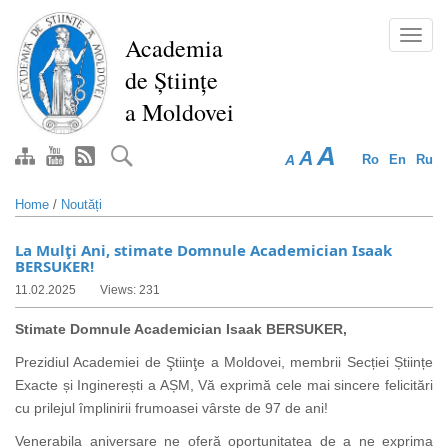
Skip
to
Toggl
Academia
main
navig
de Științe
content
a Moldovei
A
A
A
Ro
En
Ru
Home
/
Noutăți
La Mulţi Ani, stimate Domnule Academician Isaak
BERSUKER!
11.02.2025
Views: 231
Stimate Domnule Academician Isaak BERSUKER,
Prezidiul Academiei de Ştiinţe a Moldovei, membrii Secției Științe
Exacte și Inginerești a AȘM, Vă exprimă cele mai sincere felicitări
cu prilejul împlinirii frumoasei vârste de 97 de ani!
Venerabila aniversare ne oferă oportunitatea de a ne exprima