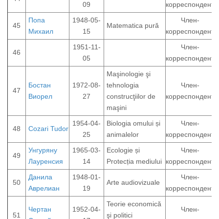
09
корреспондент
Попа
1948-05-
Член-
45
Matematica pură
Михаил
15
корреспондент
1951-11-
Член-
46
05
корреспондент
Maşinologie şi
Бостан
1972-08-
tehnologia
Член-
47
Виорел
27
construcţiilor de
корреспондент
maşini
1954-04-
Biologia omului și
Член-
48
Cozari Tudor
25
animalelor
корреспондент
Унгуряну
1965-03-
Ecologie și
Член-
49
Лауренсия
14
Protecția mediului
корреспондент
Данила
1948-01-
Член-
50
Arte audiovizuale
Аврелиан
19
корреспондент
Teorie economică
Чертан
1952-04-
Член-
51
şi politici