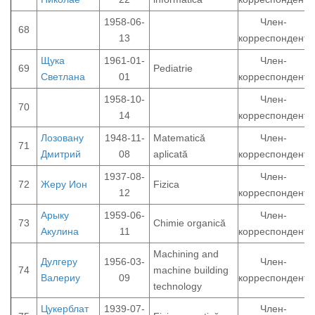
1958-06-
Член-
68
13
корреспондент
Щука
1961-01-
Член-
69
Pediatrie
Светлана
01
корреспондент
1958-10-
Член-
70
14
корреспондент
Лозовану
1948-11-
Matematică
Член-
71
Дмитрий
08
aplicată
корреспондент
1937-08-
Член-
72
Жеру Ион
Fizica
12
корреспондент
Арыку
1959-06-
Член-
73
Chimie organică
Акулина
11
корреспондент
Machining and
Дулгеру
1956-03-
Член-
74
machine building
Валериу
09
корреспондент
technology
Цукерблат
1939-07-
Член-