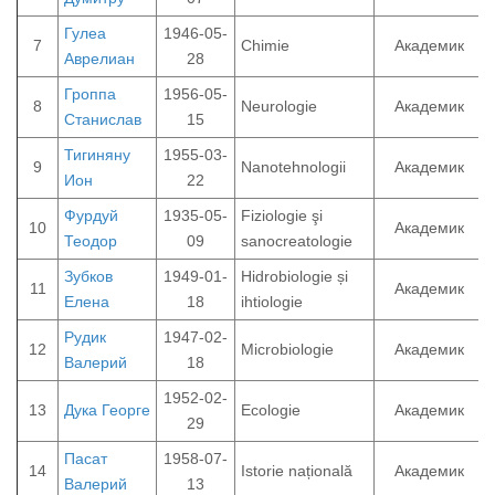
Гулеа
1946-05-
7
Chimie
Академик
Аврелиан
28
Гроппа
1956-05-
8
Neurologie
Академик
Станислав
15
Тигиняну
1955-03-
9
Nanotehnologii
Академик
Ион
22
Фурдуй
1935-05-
Fiziologie şi
10
Академик
Теодор
09
sanocreatologie
Зубков
1949-01-
Hidrobiologie și
11
Академик
Елена
18
ihtiologie
Рудик
1947-02-
12
Microbiologie
Академик
Валерий
18
1952-02-
13
Дука Георге
Ecologie
Академик
29
Пасат
1958-07-
14
Istorie națională
Академик
Валерий
13