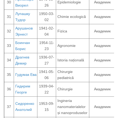
30
Epidemiologie
Академик
Виорел
26
Лупашку
1950-03-
31
Chimie ecologică
Академик
Тудор
02
Арушанов
1941-02-
32
Fizica
Академик
Эрнест
04
Боинчан
1954-11-
33
Agronomie
Академик
Борис
23
Драгнев
1936-07-
34
Istoria națională
Академик
Демир
27
1941-05-
Chirurgie
35
Гудумак Ева
Академик
06
pediatrică
Гидирим
1939-04-
36
Chirurgie
Академик
Георге
22
Ingineria
Сидоренко
1953-09-
37
nanomaterialelor
Академик
Анатолий
15
și nanoproduselor