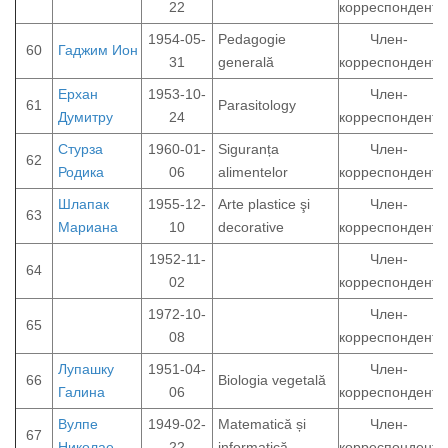
22
корреспондент
1954-05-
Pedagogie
Член-
60
Гаджим Ион
31
generală
корреспондент
Ерхан
1953-10-
Член-
61
Parasitology
Думитру
24
корреспондент
Стурза
1960-01-
Siguranța
Член-
62
Родика
06
alimentelor
корреспондент
Шлапак
1955-12-
Arte plastice şi
Член-
63
Мариана
10
decorative
корреспондент
1952-11-
Член-
64
02
корреспондент
1972-10-
Член-
65
08
корреспондент
Лупашку
1951-04-
Член-
66
Biologia vegetală
Галина
06
корреспондент
Вулпе
1949-02-
Matematică și
Член-
67
Николае
22
informatică
корреспондент