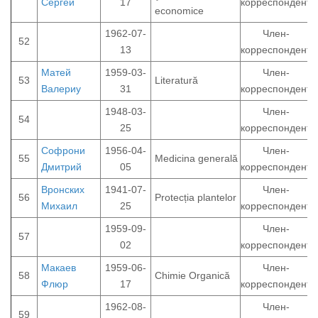
Сергей
17
корреспондент
economice
1962-07-
Член-
52
13
корреспондент
Матей
1959-03-
Член-
53
Literatură
Валериу
31
корреспондент
1948-03-
Член-
54
25
корреспондент
Софрони
1956-04-
Член-
55
Medicina generală
Дмитрий
05
корреспондент
Вронских
1941-07-
Член-
56
Protecția plantelor
Михаил
25
корреспондент
1959-09-
Член-
57
02
корреспондент
Макаев
1959-06-
Член-
58
Chimie Organică
Флюр
17
корреспондент
1962-08-
Член-
59