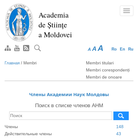
Перейти
к
Toggl
Academia
основному
navig
de Științe
содержанию
a Moldovei
A
A
A
Ro
En
Ru
Membri titulari
Главная
/
Membri
Membri corespondenți
Membri de onoare
Члены Академии Наук Молдовы
Поиск в списке членов АНМ
Члены
148
Действительные члены
43