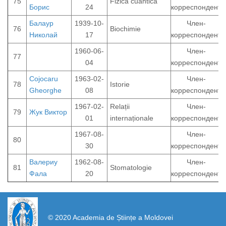
75
Fizica cuantică
Борис
24
корреспондент
Балаур
1939-10-
Член-
76
Biochimie
Николай
17
корреспондент
1960-06-
Член-
77
04
корреспондент
Cojocaru
1963-02-
Член-
78
Istorie
Gheorghe
08
корреспондент
1967-02-
Relații
Член-
79
Жук Виктор
01
internaționale
корреспондент
1967-08-
Член-
80
30
корреспондент
Валериу
1962-08-
Член-
81
Stomatologie
Фала
20
корреспондент
https://propletenie.ru/
© 2020 Academia de Științe a Moldovei