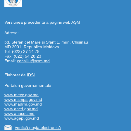
Versiunea precedentă a paginii web AȘM
Adresa:
bd. Ștefan cel Mare și Sfânt 1, mun. Chișinău
MD 2001, Republica Moldova
Tel: (022) 27 14 78
Fax: (022) 54 28 23
Email:
consiliu@asm.md
Elaborat de
IDSI
Portaluri guvernamentale
www.mecc.gov.md
www.msmps.gov.md
www.madrm.gov.md
www.ancd.gov.md
www.anacec.md
www.agepi.gov.md
Verifică poșta electronică