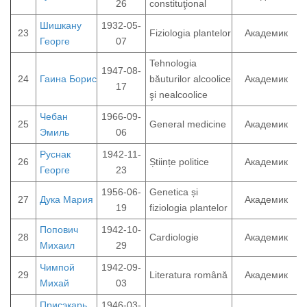
26
constituţional
Шишкану
1932-05-
23
Fiziologia plantelor
Академик
Георге
07
Tehnologia
1947-08-
24
Гаина Борис
băuturilor alcoolice
Академик
17
şi nealcoolice
Чебан
1966-09-
25
General medicine
Академик
Эмиль
06
Руснак
1942-11-
26
Științe politice
Академик
Георге
23
1956-06-
Genetica și
27
Дука Мария
Академик
19
fiziologia plantelor
Попович
1942-10-
28
Cardiologie
Академик
Михаил
29
Чимпой
1942-09-
29
Literatura română
Академик
Михай
03
Присэкарь
1946-03-