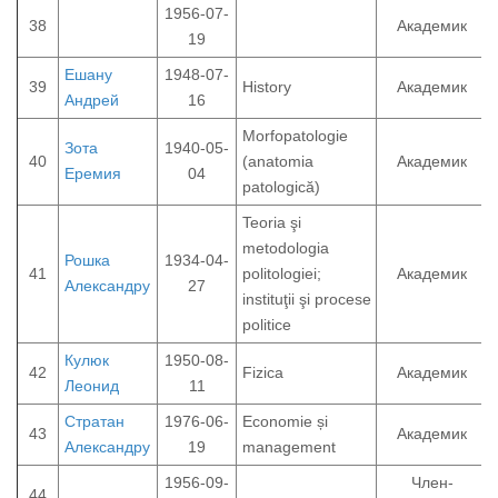
1956-07-
38
Академик
19
Ешану
1948-07-
39
History
Академик
Андрей
16
Morfopatologie
Зота
1940-05-
40
(anatomia
Академик
Еремия
04
patologică)
Teoria şi
metodologia
Рошка
1934-04-
41
politologiei;
Академик
Александру
27
instituţii şi procese
politice
Кулюк
1950-08-
42
Fizica
Академик
Леонид
11
Стратан
1976-06-
Economie și
43
Академик
Александру
19
management
1956-09-
Член-
44