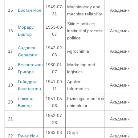
1949-07-
Machinology and
15
Бостан Ион
Академик
31
machine reliability
Științe politice;
Морару
1953-08-
16
instituții și procese
Академик
Виктор
07
politice
Андриеш
1942-02-
17
Agrochimia
Академик
Серафим
06
Белостечник
1960-01-
Marketing and
18
Академик
Григоре
07
logistics
Гайндрик
1941-09-
Applied
19
Академик
Константин
11
Informatics
Лакуста
1951-05-
Fiziologia omului și
20
Академик
Виктор
06
animalelor
1952-07-
21
Академик
26
1963-03-
Drept
22
Гучак Ион
Академик