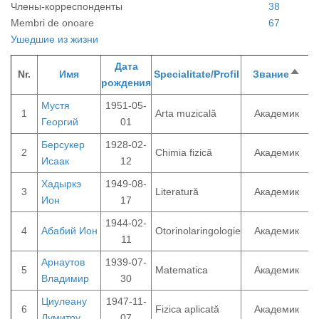
Члены-корреспонденты
38
Membri de onoare
67
Ушедшиe из жизни
Дата
Nr.
Имя
Specialitate/Profil
Звание
Сор
рождения
п
по
Мустя
1951-05-
убы
1
Arta muzicală
Академик
Георгий
01
Берсукер
1928-02-
2
Chimia fizică
Академик
Исаак
12
Хадыркэ
1949-08-
3
Literatură
Академик
Ион
17
1944-02-
4
Абабий Ион
Otorinolaringologie
Академик
11
Арнаутов
1939-07-
5
Matematica
Академик
Владимир
30
Циулеану
1947-11-
6
Fizica aplicată
Академик
Думитру
07