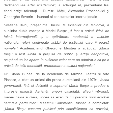
dedicându-se artei academice”,
a adăugat el, prezentând trei
tineri artiști talentați – Dumitru Mâțu, Alexandra Procopovici și
Gheorghe Severin – laureați ai concursurilor internaționale.
Svetlana Bivol, președinta Uniunii Muzicienilor din Moldova, a
subliniat dubla vocație a Mariei Bieșu:
„A fost o artistă lirică de
faimă internațională și o apărătoare neobosită a valorilor
naționale, roluri continuate astăzi de festivalul care îi poartă
numele.”
Academicianul Gheorghe Mustea a adăugat:
„Maria
Bieșu a fost iubită și prețuită de public și artiști deopotrivă,
ocupând un loc aparte în sufletele celor care au admirat-o ca pe o
artistă de talie mondială, promotoare a culturii naționale.”
Dr. Diana Bunea, de la Academia de Muzică, Teatru și Arte
Plastice, a citat un articol din presa australiană din 1979:
„Vocea
generoasă, fină și delicată a sopranei Maria Bieșu a produs o
impresie magică. Aeriană, uneori catifelată, alteori vibrantă,
mereu caldă și clară, vocea sa execută cu precizia unui acrobat
cerințele partiturilor.”
Maestrul Constantin Rusnac a completat:
„Maria Bieșu cucerea publicul prin sensibilitatea sa artistică,