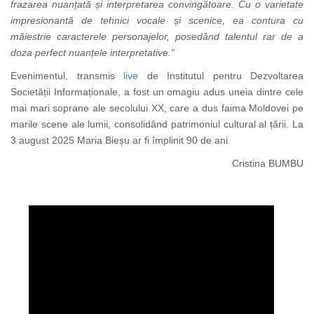
frazarea nuanțată și interpretarea convingătoare. Cu o varietate
impresionantă de tehnici vocale și scenice, ea contura cu
măiestrie caracterele personajelor, posedând talentul rar de a
doza perfect nuanțele interpretative.”
Evenimentul, transmis
live
de Institutul pentru Dezvoltarea
Societății Informaționale, a fost un omagiu adus uneia dintre cele
mai mari soprane ale secolului XX, care a dus faima Moldovei pe
marile scene ale lumii, consolidând patrimoniul cultural al țării.
La
3 august 2025 Maria Bieșu ar fi împlinit 90 de ani.
Cristina BUMBU