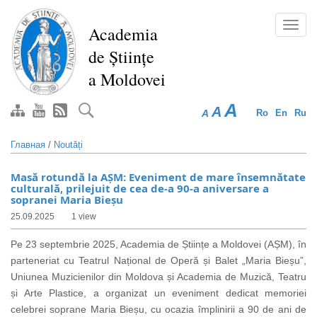
Перейти
к
Toggl
Academia
основному
navig
de Științe
содержанию
a Moldovei
A
A
A
Ro
En
Ru
Главная
/
Noutăți
Masă rotundă la AȘM: Eveniment de mare însemnătate
culturală, prilejuit de cea de-a 90-a aniversare a
sopranei Maria Bieșu
25.09.2025
1 view
Pe 23 septembrie 2025, Academia de Științe a Moldovei (AȘM), în
parteneriat cu Teatrul Național de Operă și Balet „Maria Bieșu”,
Uniunea Muzicienilor din Moldova și Academia de Muzică, Teatru
și Arte Plastice, a organizat un eveniment dedicat memoriei
celebrei soprane Maria Bieșu, cu ocazia împlinirii a 90 de ani de