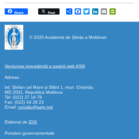
Share
Facebook
Twitter
LinkedIn
Email
PrintFrien
Share
Post
https://propletenie.ru/
© 2020 Academia de Științe a Moldovei
Versiunea precedentă a paginii web AȘM
Adresa:
bd. Ștefan cel Mare și Sfânt 1, mun. Chișinău
MD 2001, Republica Moldova
Tel: (022) 27 14 78
Fax: (022) 54 28 23
Email:
consiliu@asm.md
Elaborat de
IDSI
Portaluri guvernamentale