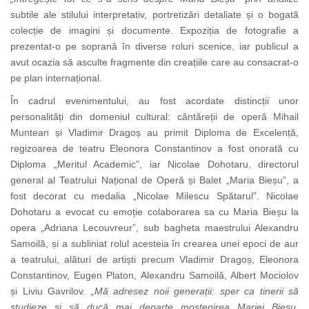
subtile ale stilului interpretativ, portretizări detaliate și o bogată
colecție de imagini și documente. Expoziția de fotografie a
prezentat-o pe soprană în diverse roluri scenice, iar publicul a
avut ocazia să asculte fragmente din creațiile care au consacrat-o
pe plan internațional.
În cadrul evenimentului, au fost acordate distincții unor
personalități din domeniul cultural: cântăreții de operă Mihail
Muntean și Vladimir Dragoș au primit Diploma de Excelență,
regizoarea de teatru Eleonora Constantinov a fost onorată cu
Diploma „Meritul Academic”, iar Nicolae Dohotaru, directorul
general al Teatrului Național de Operă și Balet „Maria Bieșu”, a
fost decorat cu medalia „Nicolae Milescu Spătarul”. Nicolae
Dohotaru a evocat cu emoție colaborarea sa cu Maria Bieșu la
opera „Adriana Lecouvreur”, sub bagheta maestrului Alexandru
Samoilă, și a subliniat rolul acesteia în crearea unei epoci de aur
a teatrului, alături de artiști precum Vladimir Dragoș, Eleonora
Constantinov, Eugen Platon, Alexandru Samoilă, Albert Mociolov
și Liviu Gavrilov.
„Mă adresez noii generații: sper ca tinerii să
studieze și să ducă mai departe moștenirea Mariei Bieșu,