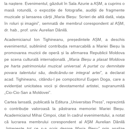
la naștere. Evenimentul, găzduit în Sala Azurie a AȘM, a cuprins o
masă rotundă, o expoziție de fotografie, audiții de fragmente
muzicale și lansarea cărții „Maria Bieșu: Scrieri de altă dată, viața
în roluri și imagini”, semnată de membrul corespondent al AȘM,
dr. hab., prof. univ. Aurelian Dănilă.
Academicianul Ion Tighineanu, președintele AȘM, a deschis
evenimentul, subliniind contribuția remarcabilă a Mariei Bieșu la
promovarea muzicii de operă și la afirmarea Republicii Moldova
pe scena culturală internațională.
„Maria Bieșu a plasat Moldova
pe harta patrimoniului muzical universal. A purtat cu demnitate
povara talentului său, dedicându-se integral artei”,
a declarat
acad. Tighineanu, citându-l pe compozitorul Eugen Doga, care a
evidențiat unicitatea vocii și devotamentul artistei, supranumită
„Cio-Cio-San a Moldovei”.
Cartea lansată, publicată la Editura „Universitas Press”, reprezintă
o contribuție valoroasă la păstrarea memoriei Mariei Bieșu.
Academicianul Mihai Cimpoi, citat în cadrul evenimentului, a notat
că lucrarea membrului corespondent al AȘM Aurelian Dănilă
„întregește tot ce s-a scris despre Maria Bieșu”
prin analize