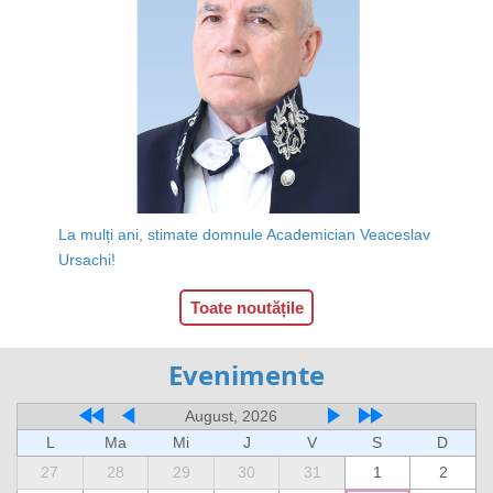
La mulți ani, stimate domnule Academician Veaceslav
Ursachi!
Toate noutățile
Evenimente
August, 2026
L
Ma
Mi
J
V
S
D
27
28
29
30
31
1
2