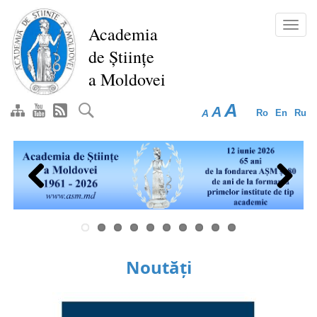
Mergi
la
Toggl
Academia
conţinutul
navig
de Științe
principal
a Moldovei
A
A
A
Ro
En
Ru
Previous
Next
Noutăți