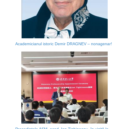
Academicianul istoric Demir DRAGNEV – nonagenar!
Președintele AȘM, acad. Ion Tighineanu, în vizită la