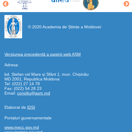
https://propletenie.ru/
© 2020 Academia de Științe a Moldovei
Versiunea precedentă a paginii web AȘM
Adresa:
bd. Ștefan cel Mare și Sfânt 1, mun. Chișinău
MD 2001, Republica Moldova
Tel: (022) 27 14 78
Fax: (022) 54 28 23
Email:
consiliu@asm.md
Elaborat de
IDSI
Portaluri guvernamentale
www.mecc.gov.md
www.msmps.gov.md