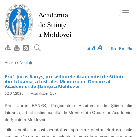
Mergi
la
Toggl
Academia
conţinutul
navig
de Științe
principal
a Moldovei
A
A
A
Ro
En
Ru
Acasă
/
Noutăți
Prof. Juras Banys, președintele Academiei de Științe
din Lituania, a fost ales Membru de Onoare al
Academiei de Științe a Moldovei
02.07.2025
Vizualizări: 157
Prof. Juras BANYS, Președintele Academiei de Științe din
Lituania, a fost
distins
cu titlul de Membru de Onoare al Academiei
de Științe a Moldovei.
Titlul onorific i-a fost acordat
ca apreciere pentru eforturile sale
susținute în promovarea excelenței în cercetare, precum și pentru