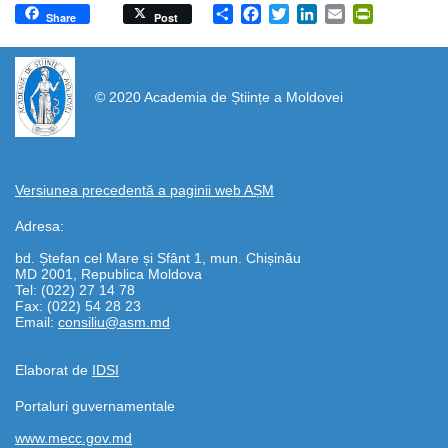
Share
Facebook
Twitter
LinkedIn
Email
PrintFrien
Share
Post
https://propletenie.ru/
© 2020 Academia de Științe a Moldovei
Versiunea precedentă a paginii web AȘM
Adresa:
bd. Ștefan cel Mare și Sfânt 1, mun. Chișinău
MD 2001, Republica Moldova
Tel: (022) 27 14 78
Fax: (022) 54 28 23
Email:
consiliu@asm.md
Elaborat de
IDSI
Portaluri guvernamentale
www.mecc.gov.md