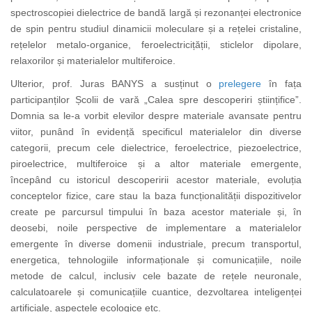
spectroscopiei dielectrice de bandă largă și rezonanței electronice
de spin pentru studiul dinamicii moleculare și a rețelei cristaline,
rețelelor metalo-organice, feroelectricițății, sticlelor dipolare,
relaxorilor și materialelor multiferoice.
Ulterior, prof. Juras BANYS a susținut o
prelegere
în fața
participanților Școlii de vară „Calea spre descoperiri științifice”.
Domnia sa le-a vorbit elevilor despre materiale avansate pentru
viitor, punând în evidență specificul materialelor din diverse
categorii, precum cele dielectrice, feroelectrice, piezoelectrice,
piroelectrice, multiferoice și a altor materiale emergente,
începând cu istoricul descoperirii acestor materiale, evoluția
conceptelor fizice, care stau la baza funcționalității dispozitivelor
create pe parcursul timpului în baza acestor materiale și, în
deosebi, noile perspective de implementare a materialelor
emergente în diverse domenii industriale, precum transportul,
energetica, tehnologiile informaționale și comunicațiile, noile
metode de calcul, inclusiv cele bazate de rețele neuronale,
calculatoarele și comunicațiile cuantice, dezvoltarea inteligenței
artificiale, aspectele ecologice etc.