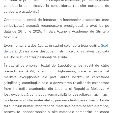
contribuțiile semnificative la consolidarea rețelelor europene de
colaborare academică.
Ceremonia solemnă de înmânare a însemnelor academice, care
simbolizează această recunoaștere prestigioasă, a avut loc pe
data de 26 iunie 2025, în Sala Azurie a Academiei de Științe a
Moldovei.
Evenimentul s-a desfășurat în cadrul celei de-a treia ediții a
Școlii
de vară
„Calea spre descoperiri științifice”, o inițiativă dedicată
elevilor și studenților
pasionați de știință.
În cadrul ceremoniei, textul de
Laudatio
a fost rostit de către
pre
ședintele AȘM, acad. Ion Tighineanu
, care a evidențiat
meritele excepționale ale prof. Jūras BANYS în
cercetarea
științifică
și contribuțiile sale la dezvoltarea relațiilor de colaborare
între instituțiile academice din Lituania și Republica Moldova. A
fost evidențiată contribuția remarcabilă
la dezvoltarea fizicii fizicii
moderne și științei materialelor
, precum identificarea tranzițiilor de
fază într-un număr important de materiale ceramice fero-electrice,
perovskite, nanocarbonice și alte materiale compozite, aplicarea