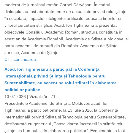
moderat de jurnalistul român Cornel Dărvășan. În cadrul
dialogului au fost abordate teme de actualitate privind rolul științei
în societate, impactul inteligenței artificiale, educația tinerilor și
viitorul cercetării științifice. Acad. Ion Tighineanu a prezentat
obiectivele Consiliului Academic Român, structură constituită în
acest an de Academia Română, Academia de Științe a Moldovei și
patru academii de ramură din România: Academia de Științe
Juridice, Academia de Științe...
Citiți continuarea
Acad. Ion Tighineanu a participat la Conferința
Internațională privind Știința și Tehnologia pentru
Sustenabilitate, cu accent pe rolul științei în elaborarea
politicilor publice
13.07.2026 |
Vizualizări: 71
Președintele Academiei de Științe a Moldovei, acad. Ion
Tighineanu, a participat online, la 13 iulie 2026, la Conferința
Internațională privind Știința și Tehnologia pentru Sustenabilitate,
desfășurată cu genericul „Consolidarea încrederii în știință: rolul
științei ca bun public în elaborarea politicilor”. Evenimentul a fost