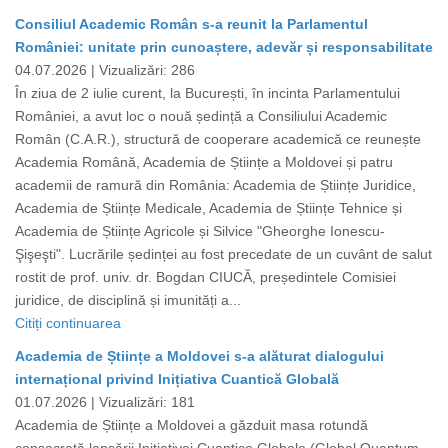
Consiliul Academic Român s-a reunit la Parlamentul
României: unitate prin cunoaștere, adevăr și responsabilitate
04.07.2026 |
Vizualizări: 286
În ziua de 2 iulie curent, la București, în incinta Parlamentului
României, a avut loc o nouă ședință a Consiliului Academic
Român (C.A.R.), structură de cooperare academică ce reunește
Academia Română, Academia de Științe a Moldovei și patru
academii de ramură din România: Academia de Științe Juridice,
Academia de Științe Medicale, Academia de Științe Tehnice și
Academia de Științe Agricole și Silvice "Gheorghe Ionescu-
Şişeşti". Lucrările ședinței au fost precedate de un cuvânt de salut
rostit de prof. univ. dr. Bogdan CIUCĂ, președintele Comisiei
juridice, de disciplină și imunități a...
Citiți continuarea
Academia de Științe a Moldovei s-a alăturat dialogului
internațional privind Inițiativa Cuantică Globală
01.07.2026 |
Vizualizări: 181
Academia de Științe a Moldovei a găzduit masa rotundă