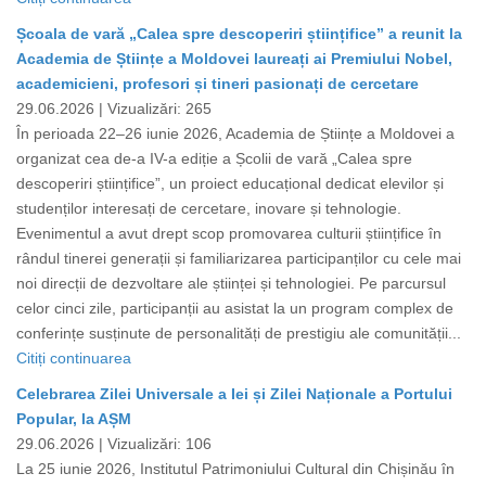
Școala de vară „Calea spre descoperiri științifice” a reunit la
Academia de Științe a Moldovei laureați ai Premiului Nobel,
academicieni, profesori și tineri pasionați de cercetare
29.06.2026 |
Vizualizări: 265
În perioada 22–26 iunie 2026, Academia de Științe a Moldovei a
organizat cea de-a IV-a ediție a Școlii de vară „Calea spre
descoperiri științifice”, un proiect educațional dedicat elevilor și
studenților interesați de cercetare, inovare și tehnologie.
Evenimentul a avut drept scop promovarea culturii științifice în
rândul tinerei generații și familiarizarea participanților cu cele mai
noi direcții de dezvoltare ale științei și tehnologiei. Pe parcursul
celor cinci zile, participanții au asistat la un program complex de
conferințe susținute de personalități de prestigiu ale comunității...
Citiți continuarea
Celebrarea Zilei Universale a Iei și Zilei Naționale a Portului
Popular, la AȘM
29.06.2026 |
Vizualizări: 106
La 25 iunie 2026, Institutul Patrimoniului Cultural din Chișinău în