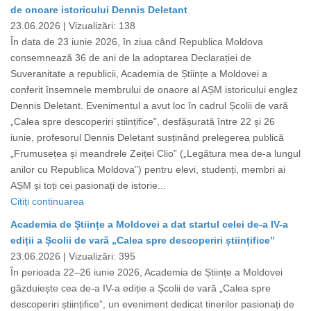
de onoare istoricului Dennis Deletant
23.06.2026 |
Vizualizări: 138
În data de 23 iunie 2026, în ziua când Republica Moldova
consemnează 36 de ani de la adoptarea Declarației de
Suveranitate a republicii, Academia de Științe a Moldovei a
conferit însemnele membrului de onaore al AȘM istoricului englez
Dennis Deletant. Evenimentul a avut loc în cadrul Școlii de vară
„Calea spre descoperiri științifice”, desfășurată între 22 și 26
iunie, profesorul Dennis Deletant susținând prelegerea publică
„Frumusețea și meandrele Zeiței Clio” („Legătura mea de-a lungul
anilor cu Republica Moldova”) pentru elevi, studenți, membri ai
AȘM și toți cei pasionați de istorie...
Citiți continuarea
Academia de Științe a Moldovei a dat startul celei de-a IV-a
ediții a Școlii de vară „Calea spre descoperiri științifice”
23.06.2026 |
Vizualizări: 395
În perioada 22–26 iunie 2026, Academia de Științe a Moldovei
găzduiește cea de-a IV-a ediție a Școlii de vară „Calea spre
descoperiri științifice”, un eveniment dedicat tinerilor pasionați de