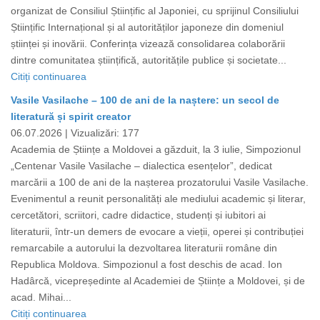
organizat de Consiliul Științific al Japoniei, cu sprijinul Consiliului
Științific Internațional și al autorităților japoneze din domeniul
științei și inovării. Conferința vizează consolidarea colaborării
dintre comunitatea științifică, autoritățile publice și societate...
Citiți continuarea
Vasile Vasilache – 100 de ani de la naștere: un secol de
literatură și spirit creator
06.07.2026 |
Vizualizări: 177
Academia de Științe a Moldovei a găzduit, la 3 iulie, Simpozionul
„Centenar Vasile Vasilache – dialectica esențelor”, dedicat
marcării a 100 de ani de la nașterea prozatorului Vasile Vasilache.
Evenimentul a reunit personalități ale mediului academic și literar,
cercetători, scriitori, cadre didactice, studenți și iubitori ai
literaturii, într-un demers de evocare a vieții, operei și contribuției
remarcabile a autorului la dezvoltarea literaturii române din
Republica Moldova. Simpozionul a fost deschis de acad. Ion
Hadârcă, vicepreședinte al Academiei de Științe a Moldovei, și de
acad. Mihai...
Citiți continuarea