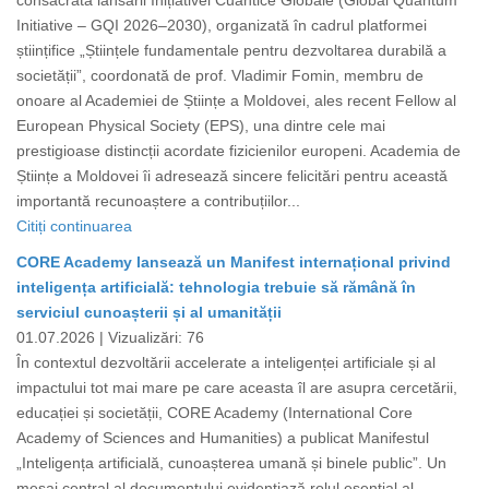
consacrată lansării Inițiativei Cuantice Globale (Global Quantum
Initiative – GQI 2026–2030), organizată în cadrul platformei
științifice „Științele fundamentale pentru dezvoltarea durabilă a
societății”, coordonată de prof. Vladimir Fomin, membru de
onoare al Academiei de Științe a Moldovei, ales recent Fellow al
European Physical Society (EPS), una dintre cele mai
prestigioase distincții acordate fizicienilor europeni. Academia de
Științe a Moldovei îi adresează sincere felicitări pentru această
importantă recunoaștere a contribuțiilor...
Citiți continuarea
CORE Academy lansează un Manifest internațional privind
inteligența artificială: tehnologia trebuie să rămână în
serviciul cunoașterii și al umanității
01.07.2026 |
Vizualizări: 76
În contextul dezvoltării accelerate a inteligenței artificiale și al
impactului tot mai mare pe care aceasta îl are asupra cercetării,
educației și societății, CORE Academy (International Core
Academy of Sciences and Humanities) a publicat Manifestul
„Inteligența artificială, cunoașterea umană și binele public”. Un
mesaj central al documentului evidențiază rolul esențial al