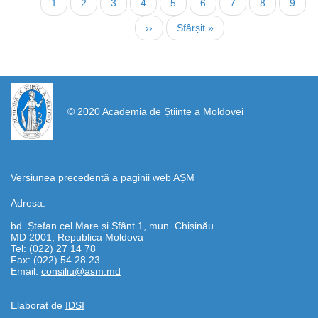
Pagina
1
Page
2
Page
3
Page
4
Page
5
Page
6
Page
7
Page
8
Page
9
curentă
…
Pagina
››
Ultima
Sfârșit »
următoare
pagină
https://propletenie.ru/
© 2020 Academia de Științe a Moldovei
Versiunea precedentă a paginii web AȘM
Adresa:
bd. Ștefan cel Mare și Sfânt 1, mun. Chișinău
MD 2001, Republica Moldova
Tel: (022) 27 14 78
Fax: (022) 54 28 23
Email:
consiliu@asm.md
Elaborat de
IDSI