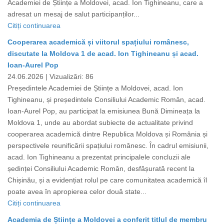
Academiei de Științe a Moldovei, acad. Ion Tighineanu, care a
adresat un mesaj de salut participanților...
Citiți continuarea
Cooperarea academică și viitorul spațiului românesc,
discutate la Moldova 1 de acad. Ion Tighineanu și acad.
Ioan-Aurel Pop
24.06.2026 |
Vizualizări: 86
Președintele Academiei de Științe a Moldovei, acad. Ion
Tighineanu, și președintele Consiliului Academic Român, acad.
Ioan-Aurel Pop, au participat la emisiunea Bună Dimineața la
Moldova 1, unde au abordat subiecte de actualitate privind
cooperarea academică dintre Republica Moldova și România și
perspectivele reunificării spațiului românesc. În cadrul emisiunii,
acad. Ion Tighineanu a prezentat principalele concluzii ale
ședinței Consiliului Academic Român, desfășurată recent la
Chișinău, și a evidențiat rolul pe care comunitatea academică îl
poate avea în apropierea celor două state...
Citiți continuarea
Academia de Științe a Moldovei a conferit titlul de membru