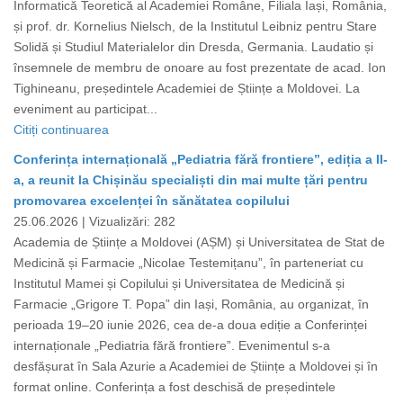
Informatică Teoretică al Academiei Române, Filiala Iași, România,
și prof. dr. Kornelius Nielsch, de la Institutul Leibniz pentru Stare
Solidă și Studiul Materialelor din Dresda, Germania. Laudatio și
însemnele de membru de onoare au fost prezentate de acad. Ion
Tighineanu, președintele Academiei de Științe a Moldovei. La
eveniment au participat...
Citiți continuarea
Conferința internațională „Pediatria fără frontiere”, ediția a II-
a, a reunit la Chișinău specialiști din mai multe țări pentru
promovarea excelenței în sănătatea copilului
25.06.2026 |
Vizualizări: 282
Academia de Științe a Moldovei (AȘM) și Universitatea de Stat de
Medicină și Farmacie „Nicolae Testemițanu”, în parteneriat cu
Institutul Mamei și Copilului și Universitatea de Medicină și
Farmacie „Grigore T. Popa” din Iași, România, au organizat, în
perioada 19–20 iunie 2026, cea de-a doua ediție a Conferinței
internaționale „Pediatria fără frontiere”. Evenimentul s-a
desfășurat în Sala Azurie a Academiei de Științe a Moldovei și în
format online. Conferința a fost deschisă de președintele