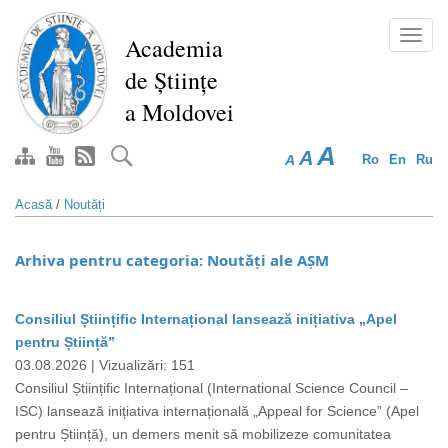
Mergi
la
Toggl
Academia
conţinutul
navig
de Științe
principal
a Moldovei
A
A
A
Ro
En
Ru
Acasă
/
Noutăți
Arhiva pentru categoria: Noutăți ale AȘM
Consiliul Științific Internațional lansează inițiativa „Apel
Paginare
pentru Știință”
03.08.2026 |
Vizualizări: 151
Consiliul Științific Internațional (International Science Council –
ISC) lansează inițiativa internațională „Appeal for Science” (Apel
pentru Știință), un demers menit să mobilizeze comunitatea