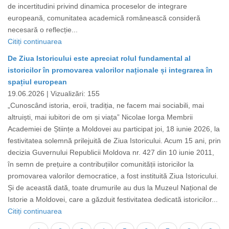
de incertitudini privind dinamica proceselor de integrare
europeană, comunitatea academică românească consideră
necesară o reflecție...
Citiți continuarea
De Ziua Istoricului este apreciat rolul fundamental al
istoricilor în promovarea valorilor naționale și integrarea în
spațiul european
19.06.2026 |
Vizualizări: 155
„Cunoscând istoria, eroii, tradiția, ne facem mai sociabili, mai
altruiști, mai iubitori de om și viața” Nicolae Iorga Membrii
Academiei de Științe a Moldovei au participat joi, 18 iunie 2026, la
festivitatea solemnă prilejuită de Ziua Istoricului. Acum 15 ani, prin
decizia Guvernului Republicii Moldova nr. 427 din 10 iunie 2011,
în semn de prețuire a contribuțiilor comunității istoricilor la
promovarea valorilor democratice, a fost instituită Ziua Istoricului.
Și de această dată, toate drumurile au dus la Muzeul Național de
Istorie a Moldovei, care a găzduit festivitatea dedicată istoricilor...
Citiți continuarea