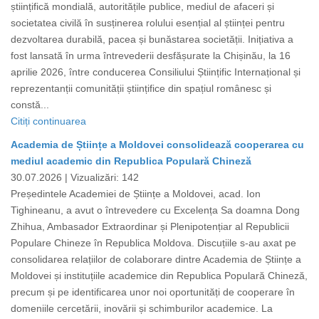
științifică mondială, autoritățile publice, mediul de afaceri și
societatea civilă în susținerea rolului esențial al științei pentru
dezvoltarea durabilă, pacea și bunăstarea societății. Inițiativa a
fost lansată în urma întrevederii desfășurate la Chișinău, la 16
aprilie 2026, între conducerea Consiliului Științific Internațional și
reprezentanții comunității științifice din spațiul românesc și
constă...
Citiți continuarea
Academia de Științe a Moldovei consolidează cooperarea cu
mediul academic din Republica Populară Chineză
30.07.2026 |
Vizualizări: 142
Președintele Academiei de Științe a Moldovei, acad. Ion
Tighineanu, a avut o întrevedere cu Excelența Sa doamna Dong
Zhihua, Ambasador Extraordinar și Plenipotențiar al Republicii
Populare Chineze în Republica Moldova. Discuțiile s-au axat pe
consolidarea relațiilor de colaborare dintre Academia de Științe a
Moldovei și instituțiile academice din Republica Populară Chineză,
precum și pe identificarea unor noi oportunități de cooperare în
domeniile cercetării, inovării și schimburilor academice. La