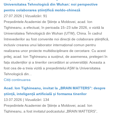
Universitatea Tehnologică din Wuhan: noi perspective
pentru colaborarea științifică moldo-chineză
27.07.2026 |
Vizualizări: 91
Președintele Academiei de Științe a Moldovei, acad. Ion
Tighineanu, a efectuat, în perioada 15–23 iulie 2026, o vizită la
Universitatea Tehnologică din Wuhan (UTW), China. În cadrul
întrevederilor au fost convenite noi direcții de colaborare științifică,
inclusiv crearea unui laborator internațional comun pentru
realizarea unor proiecte multidisciplinare de cercetare. Cu acest
prilej, acad. Ion Tighineanu a susținut, de asemenea, prelegeri în
fața studenților și a tinerilor cercetători ai universității. Aceasta a
fost cea de-a treia vizită a președintelui AȘM la Universitatea
Tehnologică din...
Citiți continuarea
Acad. Ion Tighineanu, invitat la „BRAIN MATTERS”: despre
știință, inteligență artificială și formarea tinerilor
13.07.2026 |
Vizualizări: 134
Președintele Academiei de Științe a Moldovei, acad. Ion
Tighineanu, a fost invitatul podcastului „BRAIN MATTERS”,