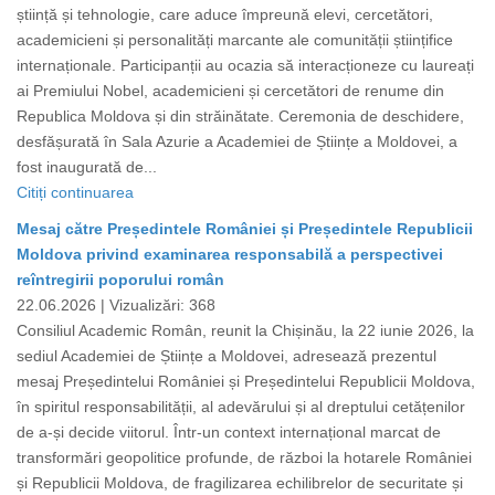
știință și tehnologie, care aduce împreună elevi, cercetători,
academicieni și personalități marcante ale comunității științifice
internaționale. Participanții au ocazia să interacționeze cu laureați
ai Premiului Nobel, academicieni și cercetători de renume din
Republica Moldova și din străinătate. Ceremonia de deschidere,
desfășurată în Sala Azurie a Academiei de Științe a Moldovei, a
fost inaugurată de...
Citiți continuarea
Mesaj către Președintele României și Președintele Republicii
Moldova privind examinarea responsabilă a perspectivei
reîntregirii poporului român
22.06.2026 |
Vizualizări: 368
Consiliul Academic Român, reunit la Chișinău, la 22 iunie 2026, la
sediul Academiei de Științe a Moldovei, adresează prezentul
mesaj Președintelui României și Președintelui Republicii Moldova,
în spiritul responsabilității, al adevărului și al dreptului cetățenilor
de a-și decide viitorul. Într-un context internațional marcat de
transformări geopolitice profunde, de război la hotarele României
și Republicii Moldova, de fragilizarea echilibrelor de securitate și