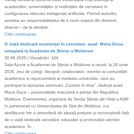
academiilor, universităților și instituțiilor de cercetare în
configurarea viitorului inteligenței artificiale. Potrivit autorilor,
acestea au responsabilitatea de a reuni experți din domenii
diverse – de la științele...
Citiți continuarea
O viață dedicată excelenței în cercetare: acad. Maria Duca,
omagiată la Academia de Științe a Moldovei
30.06.2026 |
Vizualizări: 164
Sala Azurie a Academiei de Științe a Moldovei a reunit, la 26 iunie
2026, zeci de colegi, discipoli, colaboratori, membri ai comunității
academice și reprezentanți ai mediului universitar, care au
participat la lansarea volumului „Cuvinte în timp”, dedicat acad.
Maria Duca – personalitate marcantă a științei din Republica
Moldova. Evenimentul, organizat de Secția Științe ale Vieții a AȘM
în parteneriat cu Universitatea de Stat din Moldova, s-a
desfășurat într-o atmosferă de aleasă prețuire și recunoștință față
de o viață dedicată cercetării, educației și promovării valorilor
academice. În...
Citiți continuarea