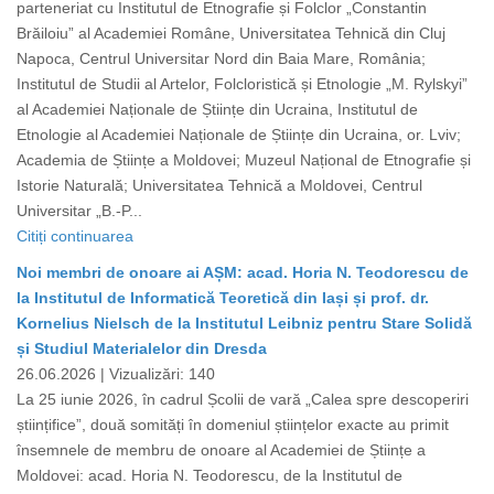
parteneriat cu Institutul de Etnografie și Folclor „Constantin
Brăiloiu” al Academiei Române, Universitatea Tehnică din Cluj
Napoca, Centrul Universitar Nord din Baia Mare, România;
Institutul de Studii al Artelor, Folcloristică și Etnologie „M. Rylskyi”
al Academiei Naționale de Științe din Ucraina, Institutul de
Etnologie al Academiei Naționale de Științe din Ucraina, or. Lviv;
Academia de Științe a Moldovei; Muzeul Național de Etnografie și
Istorie Naturală; Universitatea Tehnică a Moldovei, Centrul
Universitar „B.-P...
Citiți continuarea
Noi membri de onoare ai AȘM: acad. Horia N. Teodorescu de
la Institutul de Informatică Teoretică din Iași și prof. dr.
Kornelius Nielsch de la Institutul Leibniz pentru Stare Solidă
și Studiul Materialelor din Dresda
26.06.2026 |
Vizualizări: 140
La 25 iunie 2026, în cadrul Școlii de vară „Calea spre descoperiri
științifice”, două somități în domeniul științelor exacte au primit
însemnele de membru de onoare al Academiei de Științe a
Moldovei: acad. Horia N. Teodorescu, de la Institutul de