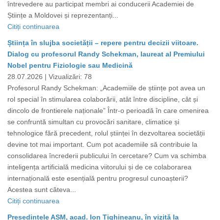
întrevedere au participat membri ai conducerii Academiei de
Științe a Moldovei și reprezentanți...
Citiți continuarea
Știința în slujba societății – repere pentru decizii viitoare.
Dialog cu profesorul Randy Schekman, laureat al Premiului
Nobel pentru Fiziologie sau Medicină
28.07.2026 |
Vizualizări: 78
Profesorul Randy Schekman: „Academiile de științe pot avea un
rol special în stimularea colaborării, atât între discipline, cât și
dincolo de frontierele naționale” Într-o perioadă în care omenirea
se confruntă simultan cu provocări sanitare, climatice și
tehnologice fără precedent, rolul științei în dezvoltarea societății
devine tot mai important. Cum pot academiile să contribuie la
consolidarea încrederii publicului în cercetare? Cum va schimba
inteligența artificială medicina viitorului și de ce colaborarea
internațională este esențială pentru progresul cunoașterii?
Acestea sunt câteva...
Citiți continuarea
Președintele AȘM, acad. Ion Tighineanu, în vizită la