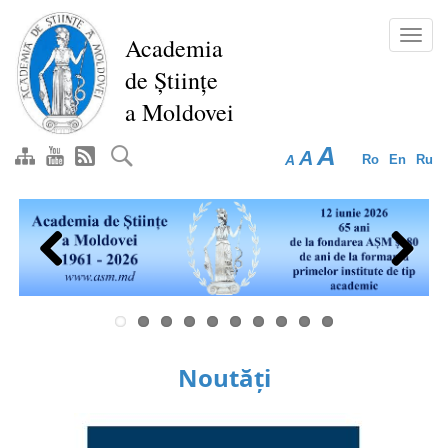
Mergi
la
Toggl
Academia
conţinutul
navig
de Științe
principal
a Moldovei
A
A
A
Ro
En
Ru
Previous
Next
Noutăți