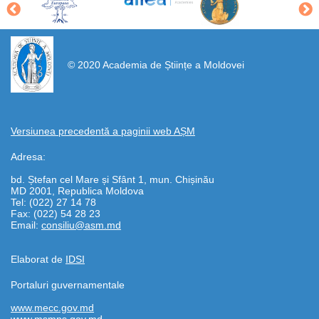
https://propletenie.ru/
© 2020 Academia de Științe a Moldovei
Versiunea precedentă a paginii web AȘM
Adresa:
bd. Ștefan cel Mare și Sfânt 1, mun. Chișinău
MD 2001, Republica Moldova
Tel: (022) 27 14 78
Fax: (022) 54 28 23
Email:
consiliu@asm.md
Elaborat de
IDSI
Portaluri guvernamentale
www.mecc.gov.md
www.msmps.gov.md