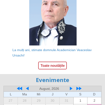
La mulți ani, stimate domnule Academician Veaceslav
Ursachi!
Toate noutățile
Evenimente
August, 2026
L
Ma
Mi
J
V
S
D
27
28
29
30
31
1
2