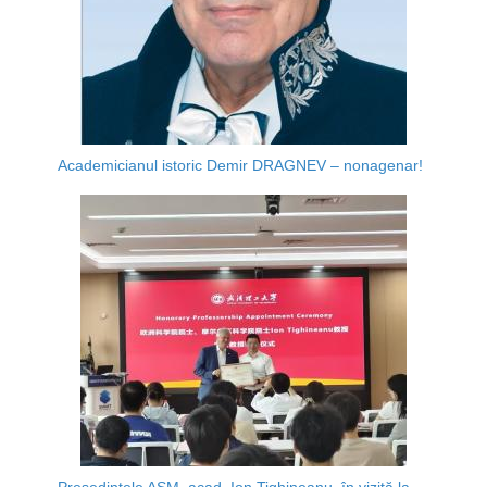
Academicianul istoric Demir DRAGNEV – nonagenar!
Președintele AȘM, acad. Ion Tighineanu, în vizită la