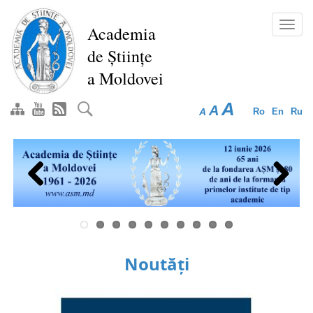
Mergi
la
Toggl
Academia
conţinutul
navig
de Științe
principal
a Moldovei
A
A
A
Ro
En
Ru
Previous
Next
Noutăți