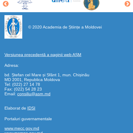
https://propletenie.ru/
© 2020 Academia de Științe a Moldovei
Versiunea precedentă a paginii web AȘM
Adresa:
bd. Ștefan cel Mare și Sfânt 1, mun. Chișinău
MD 2001, Republica Moldova
Tel: (022) 27 14 78
Fax: (022) 54 28 23
Email:
consiliu@asm.md
Elaborat de
IDSI
Portaluri guvernamentale
www.mecc.gov.md
www.msmps.gov.md