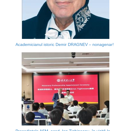
Academicianul istoric Demir DRAGNEV – nonagenar!
Președintele AȘM, acad. Ion Tighineanu, în vizită la