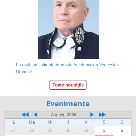
La mulți ani, stimate domnule Academician Veaceslav
Ursachi!
Toate noutățile
Evenimente
August, 2026
L
Ma
Mi
J
V
S
D
27
28
29
30
31
1
2