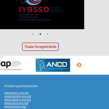
Toate înregistrările
Portaluri guvernamentale
www.mecc.gov.md
www.msmps.gov.md
www.madrm.gov.md
www.ancd.gov.md
www.anacec.md