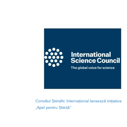
Consiliul Științific Internațional lansează inițiativa
„Apel pentru Știință”