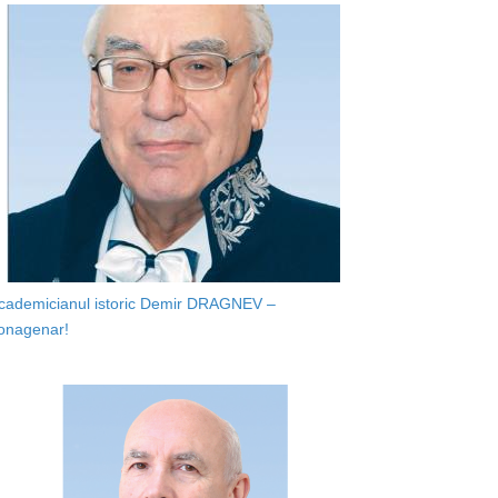
cademicianul istoric Demir DRAGNEV –
onagenar!