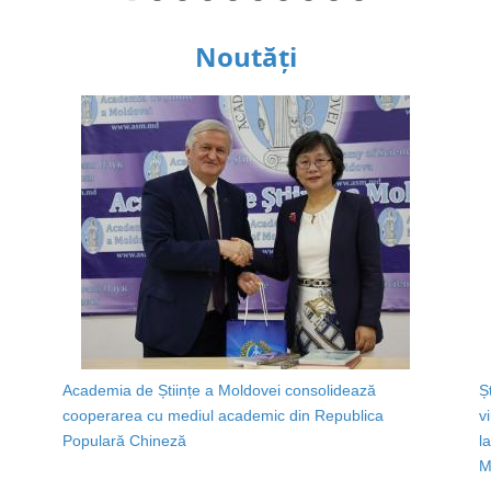
Noutăți
Academia de Științe a Moldovei consolidează
Ș
cooperarea cu mediul academic din Republica
v
Populară Chineză
l
M