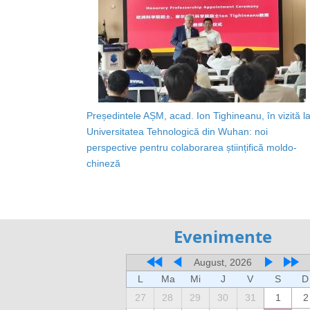
Președintele AȘM, acad. Ion Tighineanu, în vizită l
Universitatea Tehnologică din Wuhan: noi
perspective pentru colaborarea științifică moldo-
chineză
Evenimente
August, 2026
L
Ma
Mi
J
V
S
D
27
28
29
30
31
1
2