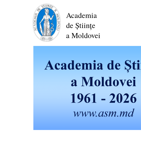
Mergi
la
Academia
conţinutul
de Științe
principal
a Moldovei