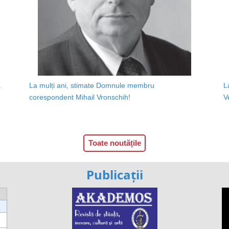
a
La mulți ani, stimate Domnule membru
L
corespondent Mihail Vronschih!
V
Toate noutățile
Publicații