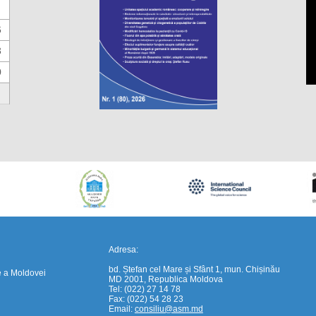
6
3
0
https://propletenie.ru/
Adresa:
bd. Ștefan cel Mare și Sfânt 1, mun. Chișinău
e a Moldovei
MD 2001, Republica Moldova
Tel: (022) 27 14 78
Fax: (022) 54 28 23
Email:
consiliu@asm.md