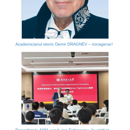
Academicianul istoric Demir DRAGNEV – nonagenar!
Președintele AȘM, acad. Ion Tighineanu, în vizită la