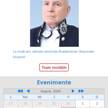
La mulți ani, stimate domnule Academician Veaceslav
Ursachi!
Toate noutățile
Evenimente
August, 2026
L
Ma
Mi
J
V
S
D
27
28
29
30
31
1
2