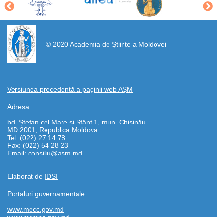
https://propletenie.ru/
© 2020 Academia de Științe a Moldovei
Versiunea precedentă a paginii web AȘM
Adresa:
bd. Ștefan cel Mare și Sfânt 1, mun. Chișinău
MD 2001, Republica Moldova
Tel: (022) 27 14 78
Fax: (022) 54 28 23
Email:
consiliu@asm.md
Elaborat de
IDSI
Portaluri guvernamentale
www.mecc.gov.md
www.msmps.gov.md