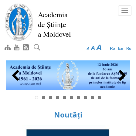
Mergi
la
Toggl
Academia
conţinutul
navig
de Științe
principal
a Moldovei
A
A
A
Ro
En
Ru
Previous
Next
Noutăți