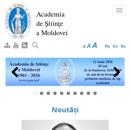
Mergi
la
Toggl
Academia
conţinutul
navig
de Științe
principal
a Moldovei
A
A
A
Ro
En
Ru
Previous
Next
Noutăți