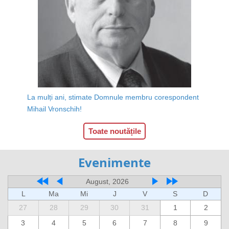
La mulți ani, stimate Domnule membru corespondent
Mihail Vronschih!
Toate noutățile
Evenimente
August, 2026
L
Ma
Mi
J
V
S
D
27
28
29
30
31
1
2
3
4
5
6
7
8
9