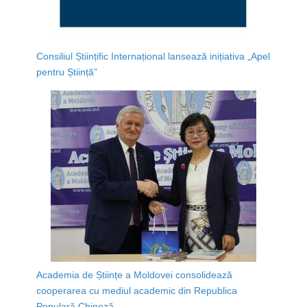
Consiliul Științific Internațional lansează inițiativa „Apel
pentru Știință”
Academia de Științe a Moldovei consolidează
cooperarea cu mediul academic din Republica
Populară Chineză