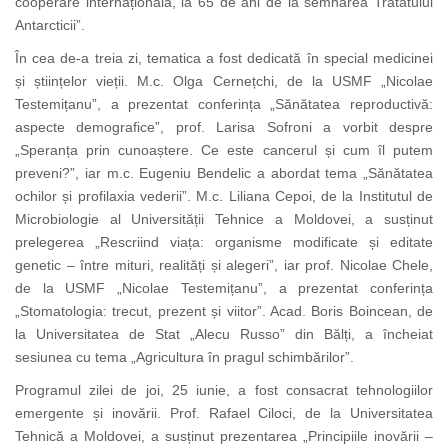
cooperare internațională, la 65 de ani de la semnarea Tratatului
Antarcticii”.
În cea de-a treia zi, tematica a fost dedicată în special medicinei
și științelor vieții. M.c. Olga Cernețchi, de la USMF „Nicolae
Testemițanu”, a prezentat conferința „Sănătatea reproductivă:
aspecte demografice”, prof. Larisa Sofroni a vorbit despre
„Speranța prin cunoaștere. Ce este cancerul și cum îl putem
preveni?”, iar m.c. Eugeniu Bendelic a abordat tema „Sănătatea
ochilor și profilaxia vederii”. M.c. Liliana Cepoi, de la Institutul de
Microbiologie al Universității Tehnice a Moldovei, a susținut
prelegerea „Rescriind viața: organisme modificate și editate
genetic – între mituri, realități și alegeri”, iar prof. Nicolae Chele,
de la USMF „Nicolae Testemițanu”, a prezentat conferința
„Stomatologia: trecut, prezent și viitor”. Acad. Boris Boincean, de
la Universitatea de Stat „Alecu Russo” din Bălți, a încheiat
sesiunea cu tema „Agricultura în pragul schimbărilor”.
Programul zilei de joi, 25 iunie, a fost consacrat tehnologiilor
emergente și inovării. Prof. Rafael Ciloci, de la Universitatea
Tehnică a Moldovei, a susținut prezentarea „Principiile inovării –