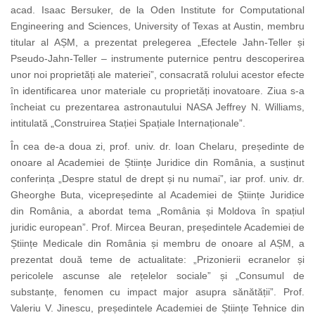
acad. Isaac Bersuker, de la Oden Institute for Computational
Engineering and Sciences, University of Texas at Austin, membru
titular al AȘM, a prezentat prelegerea „Efectele Jahn-Teller și
Pseudo-Jahn-Teller – instrumente puternice pentru descoperirea
unor noi proprietăți ale materiei”, consacrată rolului acestor efecte
în identificarea unor materiale cu proprietăți inovatoare. Ziua s-a
încheiat cu prezentarea astronautului NASA Jeffrey N. Williams,
intitulată „Construirea Stației Spațiale Internaționale”.
În cea de-a doua zi, prof. univ. dr. Ioan Chelaru, președinte de
onoare al Academiei de Științe Juridice din România, a susținut
conferința „Despre statul de drept și nu numai”, iar prof. univ. dr.
Gheorghe Buta, vicepreședinte al Academiei de Științe Juridice
din România, a abordat tema „România și Moldova în spațiul
juridic european”. Prof. Mircea Beuran, președintele Academiei de
Științe Medicale din România și membru de onoare al AȘM, a
prezentat două teme de actualitate: „Prizonierii ecranelor și
pericolele ascunse ale rețelelor sociale” și „Consumul de
substanțe, fenomen cu impact major asupra sănătății”. Prof.
Valeriu V. Jinescu, președintele Academiei de Științe Tehnice din