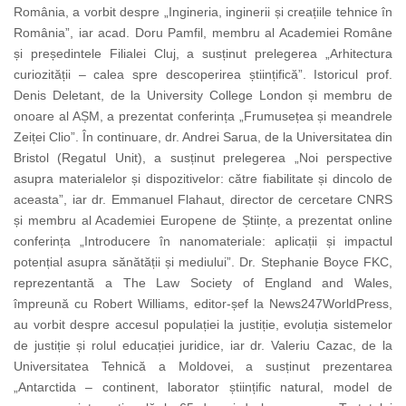
România, a vorbit despre „Ingineria, inginerii și creațiile tehnice în
România”, iar acad. Doru Pamfil, membru al Academiei Române
și președintele Filialei Cluj, a susținut prelegerea „Arhitectura
curiozității – calea spre descoperirea științifică”. Istoricul prof.
Denis Deletant, de la University College London și membru de
onoare al AȘM, a prezentat conferința „Frumusețea și meandrele
Zeiței Clio”. În continuare, dr. Andrei Sarua, de la Universitatea din
Bristol (Regatul Unit), a susținut prelegerea „Noi perspective
asupra materialelor și dispozitivelor: către fiabilitate și dincolo de
aceasta”, iar dr. Emmanuel Flahaut, director de cercetare CNRS
și membru al Academiei Europene de Științe, a prezentat online
conferința „Introducere în nanomateriale: aplicații și impactul
potențial asupra sănătății și mediului”. Dr. Stephanie Boyce FKC,
reprezentantă a The Law Society of England and Wales,
împreună cu Robert Williams, editor-șef la News247WorldPress,
au vorbit despre accesul populației la justiție, evoluția sistemelor
de justiție și rolul educației juridice, iar dr. Valeriu Cazac, de la
Universitatea Tehnică a Moldovei, a susținut prezentarea
„Antarctida – continent, laborator științific natural, model de