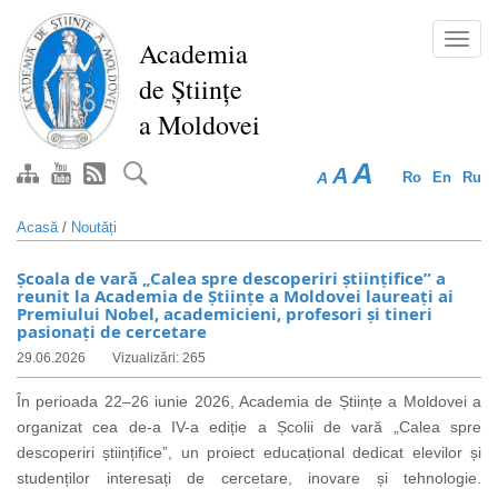
Mergi
la
Toggl
Academia
conţinutul
navig
de Științe
principal
a Moldovei
A
A
A
Ro
En
Ru
Acasă
/
Noutăți
Școala de vară „Calea spre descoperiri științifice” a
reunit la Academia de Științe a Moldovei laureați ai
Premiului Nobel, academicieni, profesori și tineri
pasionați de cercetare
29.06.2026
Vizualizări: 265
În perioada 22–26 iunie 2026, Academia de Științe a Moldovei a
organizat cea de-a IV-a ediție a Școlii de vară „Calea spre
descoperiri științifice”, un proiect educațional dedicat elevilor și
studenților interesați de cercetare, inovare și tehnologie.