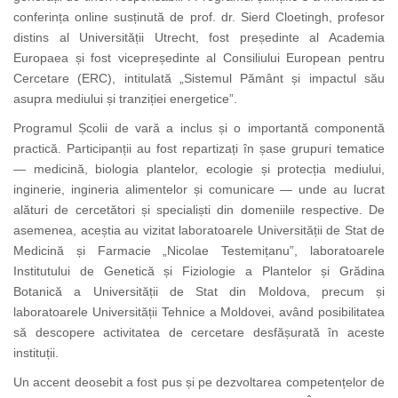
conferința online susținută de prof. dr. Sierd Cloetingh, profesor
distins al Universității Utrecht, fost președinte al Academia
Europaea și fost vicepreședinte al Consiliului European pentru
Cercetare (ERC), intitulată „Sistemul Pământ și impactul său
asupra mediului și tranziției energetice”.
Programul Școlii de vară a inclus și o importantă componentă
practică. Participanții au fost repartizați în șase grupuri tematice
— medicină, biologia plantelor, ecologie și protecția mediului,
inginerie, ingineria alimentelor și comunicare — unde au lucrat
alături de cercetători și specialiști din domeniile respective. De
asemenea, aceștia au vizitat laboratoarele Universității de Stat de
Medicină și Farmacie „Nicolae Testemițanu”, laboratoarele
Institutului de Genetică și Fiziologie a Plantelor și Grădina
Botanică a Universității de Stat din Moldova, precum și
laboratoarele Universității Tehnice a Moldovei, având posibilitatea
să descopere activitatea de cercetare desfășurată în aceste
instituții.
Un accent deosebit a fost pus și pe dezvoltarea competențelor de