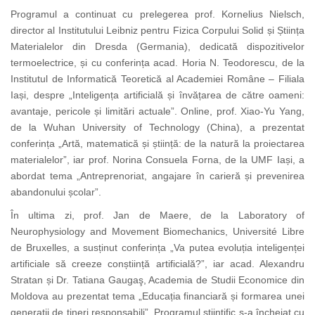
Programul a continuat cu prelegerea prof. Kornelius Nielsch,
director al Institutului Leibniz pentru Fizica Corpului Solid și Știința
Materialelor din Dresda (Germania), dedicată dispozitivelor
termoelectrice, și cu conferința acad. Horia N. Teodorescu, de la
Institutul de Informatică Teoretică al Academiei Române – Filiala
Iași, despre „Inteligența artificială și învățarea de către oameni:
avantaje, pericole și limitări actuale”. Online, prof. Xiao-Yu Yang,
de la Wuhan University of Technology (China), a prezentat
conferința „Artă, matematică și știință: de la natură la proiectarea
materialelor”, iar prof. Norina Consuela Forna, de la UMF Iași, a
abordat tema „Antreprenoriat, angajare în carieră și prevenirea
abandonului școlar”.
În ultima zi, prof. Jan de Maere, de la Laboratory of
Neurophysiology and Movement Biomechanics, Université Libre
de Bruxelles, a susținut conferința „Va putea evoluția inteligenței
artificiale să creeze conștiință artificială?”, iar acad. Alexandru
Stratan și Dr. Tatiana Gaugaş, Academia de Studii Economice din
Moldova au prezentat tema „Educația financiară și formarea unei
generații de tineri responsabili”. Programul științific s-a încheiat cu