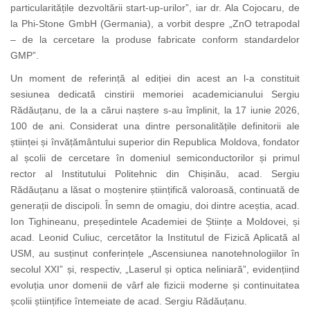
particularitățile dezvoltării start-up-urilor”, iar dr. Ala Cojocaru, de
la Phi-Stone GmbH (Germania), a vorbit despre „ZnO tetrapodal
– de la cercetare la produse fabricate conform standardelor
GMP”.
Un moment de referință al ediției din acest an l-a constituit
sesiunea dedicată cinstirii memoriei academicianului Sergiu
Rădăuțanu, de la a cărui naștere s-au împlinit, la 17 iunie 2026,
100 de ani. Considerat una dintre personalitățile definitorii ale
științei și învățământului superior din Republica Moldova, fondator
al școlii de cercetare în domeniul semiconductorilor și primul
rector al Institutului Politehnic din Chișinău, acad. Sergiu
Rădăuțanu a lăsat o moștenire științifică valoroasă, continuată de
generații de discipoli. În semn de omagiu, doi dintre aceștia, acad.
Ion Tighineanu, președintele Academiei de Științe a Moldovei, și
acad. Leonid Culiuc, cercetător la Institutul de Fizică Aplicată al
USM, au susținut conferințele „Ascensiunea nanotehnologiilor în
secolul XXI” și, respectiv, „Laserul și optica neliniară”, evidențiind
evoluția unor domenii de vârf ale fizicii moderne și continuitatea
școlii științifice întemeiate de acad. Sergiu Rădăuțanu.