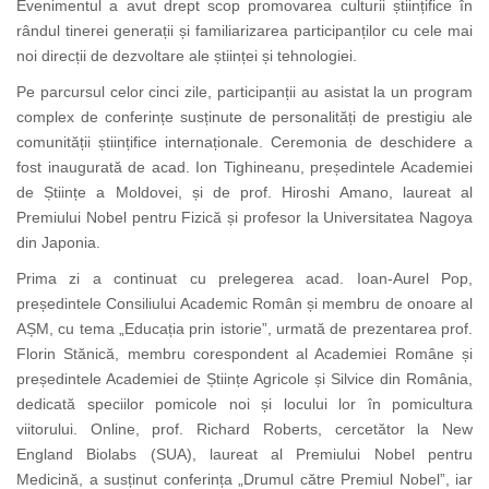
Evenimentul a avut drept scop promovarea culturii științifice în
rândul tinerei generații și familiarizarea participanților cu cele mai
noi direcții de dezvoltare ale științei și tehnologiei.
Pe parcursul celor cinci zile, participanții au asistat la un program
complex de conferințe susținute de personalități de prestigiu ale
comunității științifice internaționale. Ceremonia de deschidere a
fost inaugurată de acad. Ion Tighineanu, președintele Academiei
de Științe a Moldovei, și de prof. Hiroshi Amano, laureat al
Premiului Nobel pentru Fizică și profesor la Universitatea Nagoya
din Japonia.
Prima zi a continuat cu prelegerea acad. Ioan-Aurel Pop,
președintele Consiliului Academic Român și membru de onoare al
AȘM, cu tema „Educația prin istorie”, urmată de prezentarea prof.
Florin Stănică, membru corespondent al Academiei Române și
președintele Academiei de Științe Agricole și Silvice din România,
dedicată speciilor pomicole noi și locului lor în pomicultura
viitorului. Online, prof. Richard Roberts, cercetător la New
England Biolabs (SUA), laureat al Premiului Nobel pentru
Medicină, a susținut conferința „Drumul către Premiul Nobel”, iar