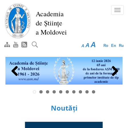
Mergi
la
Toggl
Academia
conţinutul
navig
de Științe
principal
a Moldovei
A
A
A
Ro
En
Ru
Previous
Next
Noutăți