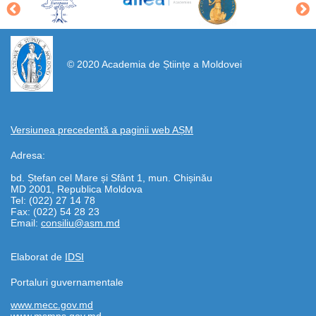
https://propletenie.ru/
© 2020 Academia de Științe a Moldovei
Versiunea precedentă a paginii web AȘM
Adresa:
bd. Ștefan cel Mare și Sfânt 1, mun. Chișinău
MD 2001, Republica Moldova
Tel: (022) 27 14 78
Fax: (022) 54 28 23
Email:
consiliu@asm.md
Elaborat de
IDSI
Portaluri guvernamentale
www.mecc.gov.md
www.msmps.gov.md