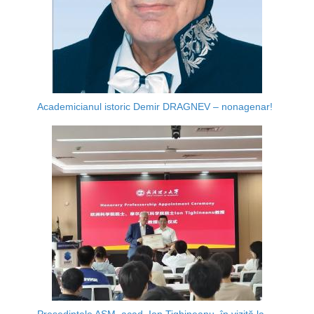
Academicianul istoric Demir DRAGNEV – nonagenar!
Președintele AȘM, acad. Ion Tighineanu, în vizită la