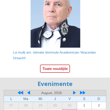
La mulți ani, stimate domnule Academician Veaceslav
Ursachi!
Toate noutățile
Evenimente
August, 2026
L
Ma
Mi
J
V
S
D
27
28
29
30
31
1
2