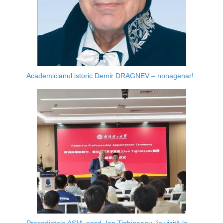
Academicianul istoric Demir DRAGNEV – nonagenar!
Președintele AȘM, acad. Ion Tighineanu, în vizită la