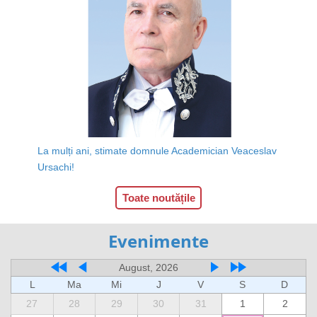
La mulți ani, stimate domnule Academician Veaceslav
Ursachi!
Toate noutățile
Evenimente
August, 2026
L
Ma
Mi
J
V
S
D
27
28
29
30
31
1
2