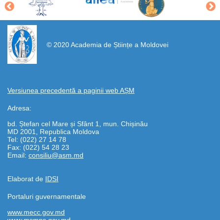
https://propletenie.ru/
© 2020 Academia de Științe a Moldovei
Versiunea precedentă a paginii web AȘM
Adresa:
bd. Ștefan cel Mare și Sfânt 1, mun. Chișinău
MD 2001, Republica Moldova
Tel: (022) 27 14 78
Fax: (022) 54 28 23
Email:
consiliu@asm.md
Elaborat de
IDSI
Portaluri guvernamentale
www.mecc.gov.md
www.msmps.gov.md