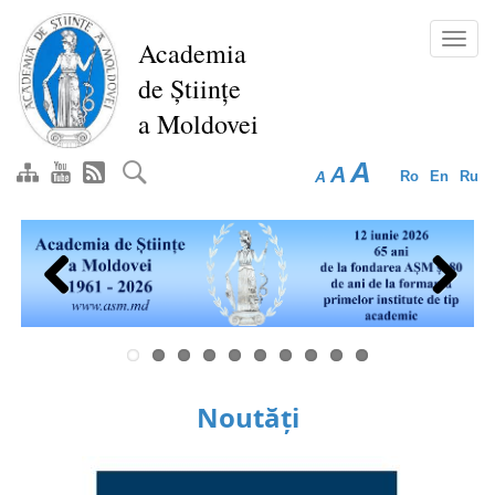
Mergi
la
Toggl
Academia
conţinutul
navig
de Științe
principal
a Moldovei
A
A
A
Ro
En
Ru
Previous
Next
Noutăți