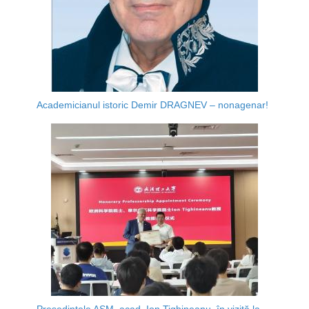
Academicianul istoric Demir DRAGNEV – nonagenar!
Președintele AȘM, acad. Ion Tighineanu, în vizită la