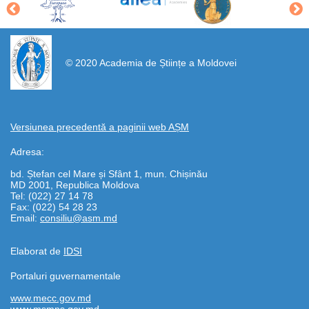
https://propletenie.ru/
© 2020 Academia de Științe a Moldovei
Versiunea precedentă a paginii web AȘM
Adresa:
bd. Ștefan cel Mare și Sfânt 1, mun. Chișinău
MD 2001, Republica Moldova
Tel: (022) 27 14 78
Fax: (022) 54 28 23
Email:
consiliu@asm.md
Elaborat de
IDSI
Portaluri guvernamentale
www.mecc.gov.md
www.msmps.gov.md