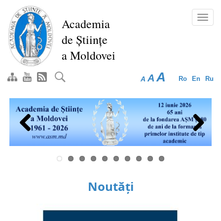
Mergi
la
Toggl
Academia
conţinutul
navig
de Științe
principal
a Moldovei
A
A
A
Ro
En
Ru
Previous
Next
Noutăți