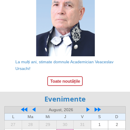
La mulți ani, stimate domnule Academician Veaceslav
Ursachi!
Toate noutățile
Evenimente
August, 2026
L
Ma
Mi
J
V
S
D
27
28
29
30
31
1
2