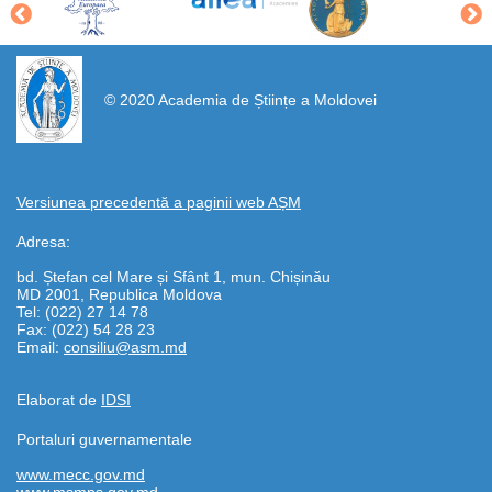
https://propletenie.ru/
© 2020 Academia de Științe a Moldovei
Versiunea precedentă a paginii web AȘM
Adresa:
bd. Ștefan cel Mare și Sfânt 1, mun. Chișinău
MD 2001, Republica Moldova
Tel: (022) 27 14 78
Fax: (022) 54 28 23
Email:
consiliu@asm.md
Elaborat de
IDSI
Portaluri guvernamentale
www.mecc.gov.md
www.msmps.gov.md