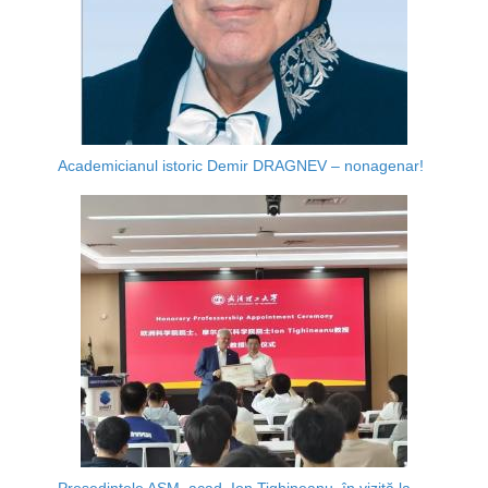
Academicianul istoric Demir DRAGNEV – nonagenar!
Președintele AȘM, acad. Ion Tighineanu, în vizită la