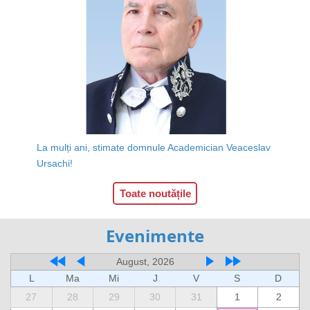
La mulți ani, stimate domnule Academician Veaceslav
Ursachi!
Toate noutățile
Evenimente
August, 2026
L
Ma
Mi
J
V
S
D
27
28
29
30
31
1
2