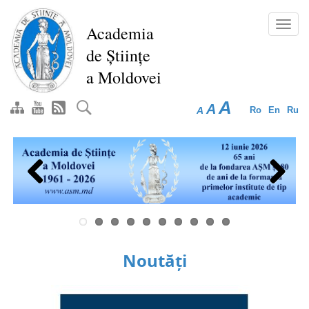
Mergi
la
Toggl
Academia
conţinutul
navig
de Științe
principal
a Moldovei
A
A
A
Ro
En
Ru
Previous
Next
Noutăți