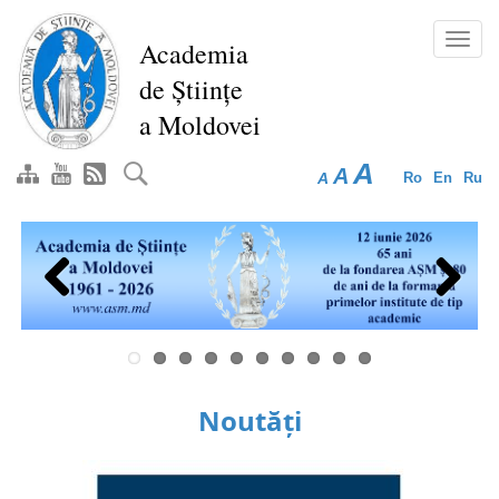
Mergi
la
Toggl
Academia
conţinutul
navig
de Științe
principal
a Moldovei
A
A
A
Ro
En
Ru
Previous
Next
Noutăți