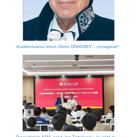
Academicianul istoric Demir DRAGNEV – nonagenar!
Președintele AȘM, acad. Ion Tighineanu, în vizită la