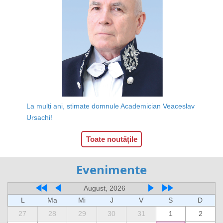
La mulți ani, stimate domnule Academician Veaceslav
Ursachi!
Toate noutățile
Evenimente
August, 2026
L
Ma
Mi
J
V
S
D
27
28
29
30
31
1
2