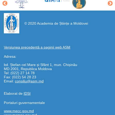
https://propletenie.ru/
© 2020 Academia de Științe a Moldovei
Versiunea precedentă a paginii web AȘM
Adresa:
bd. Ștefan cel Mare și Sfânt 1, mun. Chișinău
MD 2001, Republica Moldova
Tel: (022) 27 14 78
Fax: (022) 54 28 23
Email:
consiliu@asm.md
Elaborat de
IDSI
Portaluri guvernamentale
www.mecc.gov.md
www.msmps.gov.md