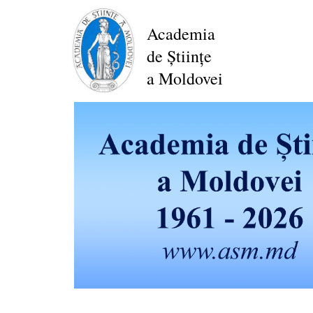
Mergi
la
Academia
conţinutul
de Științe
principal
a Moldovei