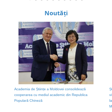
Noutăți
Academia de Științe a Moldovei consolidează
Ș
cooperarea cu mediul academic din Republica
v
Populară Chineză
l
M