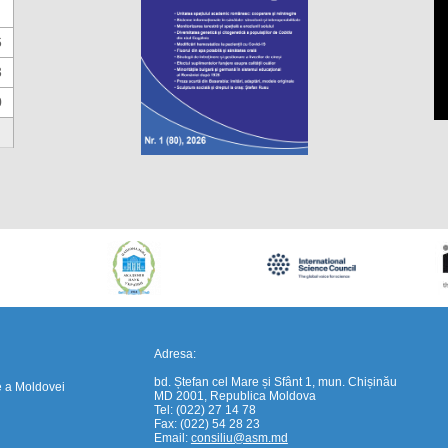
6
3
0
https://propletenie.ru/
Adresa:
bd. Ștefan cel Mare și Sfânt 1, mun. Chișinău
e a Moldovei
MD 2001, Republica Moldova
Tel: (022) 27 14 78
Fax: (022) 54 28 23
Email:
consiliu@asm.md