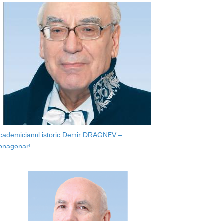
cademicianul istoric Demir DRAGNEV –
onagenar!