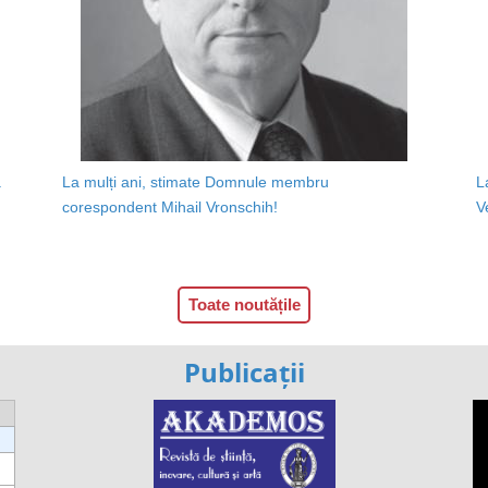
a
La mulți ani, stimate Domnule membru
L
corespondent Mihail Vronschih!
V
Toate noutățile
Publicații