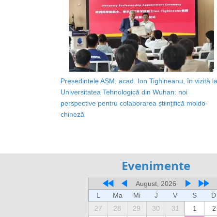
Președintele AȘM, acad. Ion Tighineanu, în vizită l
Universitatea Tehnologică din Wuhan: noi
perspective pentru colaborarea științifică moldo-
chineză
Evenimente
August, 2026
L
Ma
Mi
J
V
S
D
27
28
29
30
31
1
2