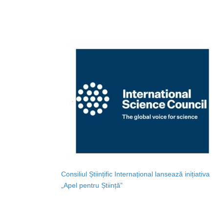
Consiliul Științific Internațional lansează inițiativa
„Apel pentru Știință”