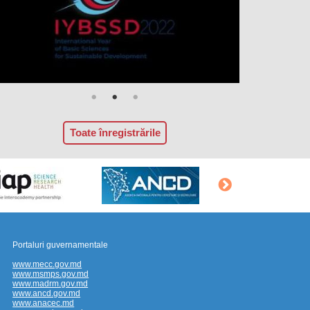
Toate înregistrările
Portaluri guvernamentale
www.mecc.gov.md
www.msmps.gov.md
www.madrm.gov.md
www.ancd.gov.md
www.anacec.md