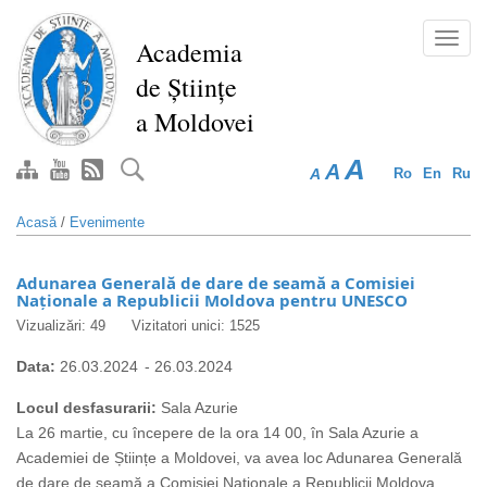
Mergi
la
Toggl
Academia
conţinutul
navig
de Științe
principal
a Moldovei
A
A
A
Ro
En
Ru
Acasă
/
Evenimente
Adunarea Generală de dare de seamă a Comisiei
Naționale a Republicii Moldova pentru UNESCO
Vizualizări: 49
Vizitatori unici: 1525
Data:
26.03.2024
-
26.03.2024
Locul desfasurarii:
Sala Azurie
La 26 martie, cu începere de la ora 14 00, în Sala Azurie a
Academiei de Științe a Moldovei, va avea loc Adunarea Generală
de dare de seamă a Comisiei Naționale a Republicii Moldova