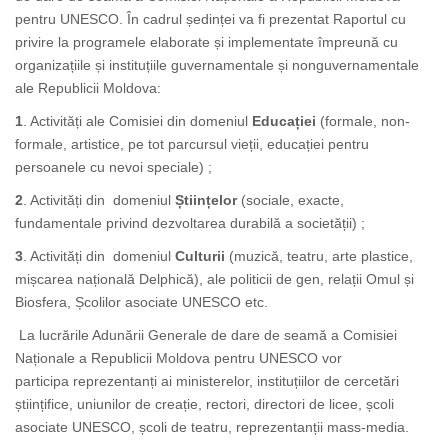
pentru UNESCO. În cadrul ședinței va fi prezentat Raportul cu
privire la programele elaborate și implementate împreună cu
organizațiile și instituțiile guvernamentale și nonguvernamentale
ale Republicii Moldova:
1
. Activități ale Comisiei din domeniul
Educației
(formale, non-
formale, artistice, pe tot parcursul vieții, educației pentru
persoanele cu nevoi speciale) ;
2
. Activități
din domeniul
Științelor
(sociale, exacte,
fundamentale privind dezvoltarea durabilă a societății) ;
3
. Activități
din domeniul
Culturii
(muzică, teatru, arte plastice,
mișcarea națională Delphică), ale politicii de gen, relații Omul și
Biosfera, Școlilor asociate UNESCO etc.
La lucrările Adunării Generale de dare de seamă a Comisiei
Naționale a Republicii Moldova pentru UNESCO vor
participa reprezentanți ai ministerelor, instituțiilor de cercetări
științifice, uniunilor de creație, rectori, directori de licee, școli
asociate UNESCO, școli de teatru, reprezentanții mass-media.