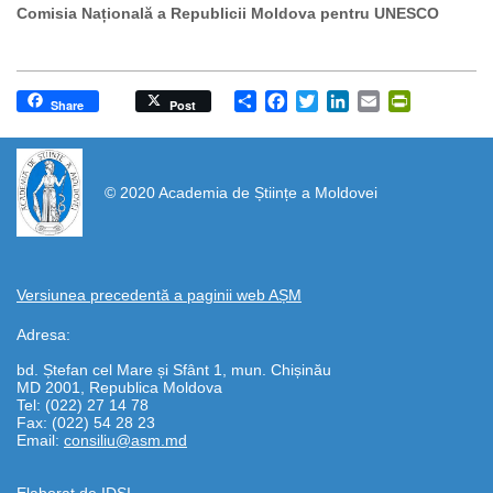
Comisia Națională a Republicii Moldova pentru UNESCO
Share
Facebook
Twitter
LinkedIn
Email
PrintFrien
Share
Post
https://propletenie.ru/
© 2020 Academia de Științe a Moldovei
Versiunea precedentă a paginii web AȘM
Adresa:
bd. Ștefan cel Mare și Sfânt 1, mun. Chișinău
MD 2001, Republica Moldova
Tel: (022) 27 14 78
Fax: (022) 54 28 23
Email:
consiliu@asm.md