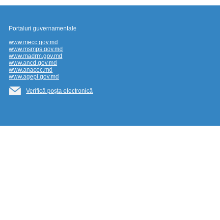
Portaluri guvernamentale
www.mecc.gov.md
www.msmps.gov.md
www.madrm.gov.md
www.ancd.gov.md
www.anacec.md
www.agepi.gov.md
Verifică poșta electronică