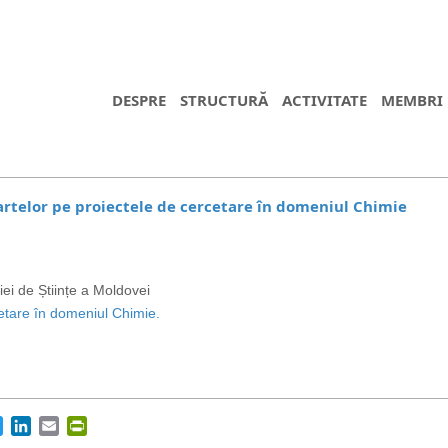
DESPRE
STRUCTURĂ
ACTIVITATE
MEMBRI
artelor pe proiectele de cercetare în domeniul Chimie
ei de Științe a Moldovei
etare în domeniul Chimie.
https://propletenie.ru/
cebook
Twitter
LinkedIn
Email
PrintFriendly