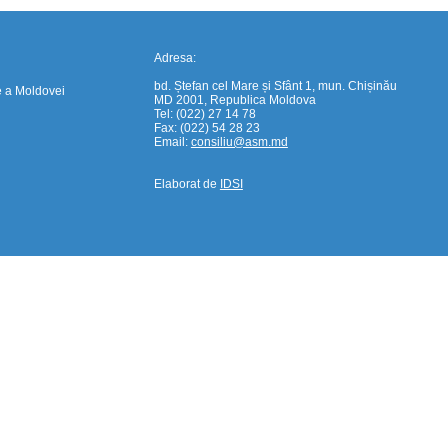
Adresa:
bd. Ștefan cel Mare și Sfânt 1, mun. Chișinău
e a Moldovei
MD 2001, Republica Moldova
Tel: (022) 27 14 78
Fax: (022) 54 28 23
Email:
consiliu@asm.md
Elaborat de
IDSI