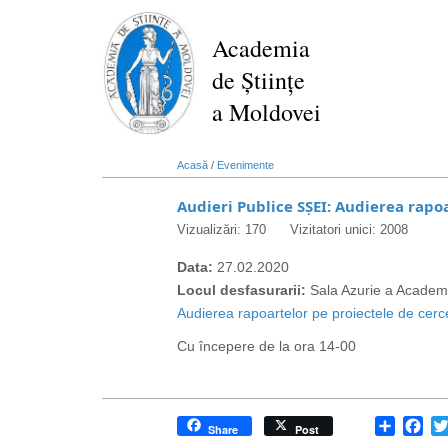
Mergi
la
Academia
conţinutul
de Științe
principal
a Moldovei
Acasă
/
Evenimente
Audieri Publice SȘEI: Audierea rapo
Vizualizări: 170
Vizitatori unici: 2008
Data:
27.02.2020
Locul desfasurarii:
Sala Azurie a Academi
Audierea rapoartelor pe proiectele de cerc
Cu începere de la ora 14-00
Share
Fa
Share
Post