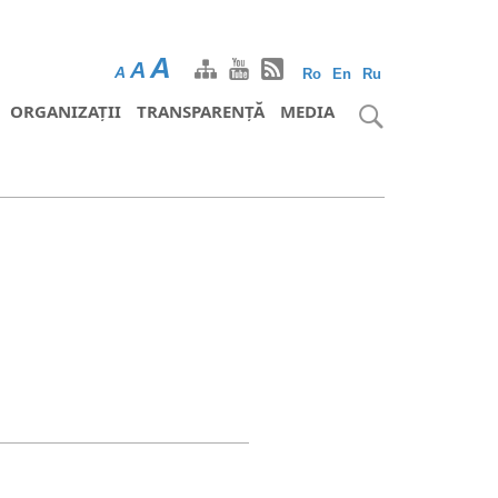
A
A
A
Ro
En
Ru
ORGANIZAȚII
TRANSPARENȚĂ
MEDIA