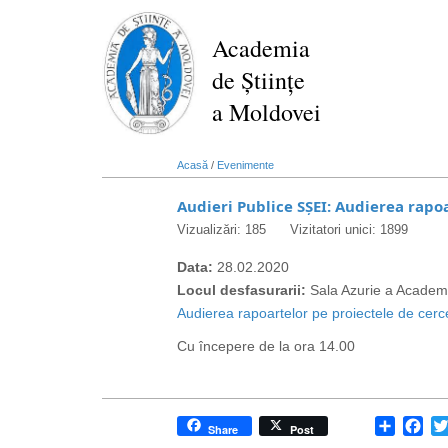
Mergi
la
Academia
conţinutul
de Științe
principal
a Moldovei
Acasă
/
Evenimente
Audieri Publice SȘEI: Audierea rapo
Vizualizări: 185
Vizitatori unici: 1899
Data:
28.02.2020
Locul desfasurarii:
Sala Azurie a Academi
Audierea rapoartelor pe proiectele de cerc
Cu începere de la ora 14.00
Share
Fa
Share
Post