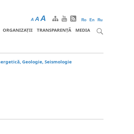
A
A
A
Ro
En
Ru
ORGANIZAȚII
TRANSPARENȚĂ
MEDIA
nergetică, Geologie, Seismologie