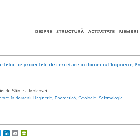
DESPRE
STRUCTURĂ
ACTIVITATE
MEMBRI
artelor pe proiectele de cercetare în domeniul Inginerie, E
ei de Științe a Moldovei
etare în domeniul Inginerie, Energetică, Geologie, Seismologie
https://propletenie.ru/
cebook
Twitter
LinkedIn
Email
PrintFriendly