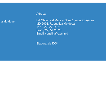
Adresa:
bd. Ștefan cel Mare și Sfânt 1, mun. Chișinău
e a Moldovei
MD 2001, Republica Moldova
Tel: (022) 27 14 78
Fax: (022) 54 28 23
Email:
consiliu@asm.md
Elaborat de
IDSI