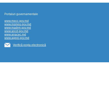
Portaluri guvernamentale
www.mecc.gov.md
www.msmps.gov.md
www.madrm.gov.md
www.ancd.gov.md
www.anacec.md
www.agepi.gov.md
Verifică poșta electronică