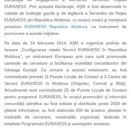
EURAXESS. Prin această Declaraţie, AŞM a fost desemnată în
calitate de instituţie gazdă şi de legătură a Serviciilor de Reţea
EURAXESS din Republica Moldova, cu scopul creării şi menţinerii
portalului
EURAXESS Republica Moldova
, ca instrument de
promovare a acestei iniţiative.
Pe data de 14 februarie 2014, AȘM a organizat ședința de
lansare „Configurarea rețelei Servicii EURAXESS în Republica
Moldova”, un instrument European prin care sunt promovate
carierele de cercetare și facilitarea mobilității cercetătorilor din
întreaga Europă. Ca urmare a acestui eveniment, au fost
nominalizate primele 11 Puncte Locale de Contact și 3 Centre de
Servicii EURAXESS în Moldova (Chişinău, Comrat şi Bălţi).
Actualmente sunt nominalizate 25 de Puncte Locale de Contact
pentru programul EURAXESS. În scopul promovării și informării
comunității științifice au fost editate și distribuite peste 2000 de
pliante informative, au fost elaborate 200 de postere, plasate în
instituțiile de cercetare, universități, organizații, dedicate în
totalitate Programului EURAXESS şi avantajelor acestuia.