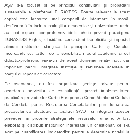
AŞM s-a focusat și pe principiul continuităţii şi propagării
sustenabile a platformei EURAXESS. Foarte relevant la acest
capitol este lansarea unei campanii de informare în masă,
desfăşurată în incinta instituţiilor academice şi universitare, unde
au fost expuse comprehensiv ideile cheie privind paradigma
EURAXESS Rights, elucidând concludent beneficiile şi impactul
alinierii instituţiilor ştiinţifice la principiile Cartei şi Codului,
încercându-se, astfel, de a sensibiliza mediul academic şi cel
didactic-profesoral vis-a-vis de acest domeniu relativ nou, dar
important pentru imaginea instituţiei şi renumele acesteia în
spaţiul european de cercetare.
De asemenea, au fost organizate şedinţe private pentru
acordarea serviciilor de consultanţă, privind implementarea
practică a prevederilor Cartei Europene a Cercetătorilor şi Codului
de Conduită pentru Recrutarea Cercetătorilor, prin demararea
procesului de efectuare a analizei SWOT şi integrării acestor
prevederi în propriile strategii ale resurselor umane. A fost
elaborat şi distribuit instituţiilor interesate un chestionar, ce s-a
axat pe cuantificarea indicatorilor pentru a determina nivelul la