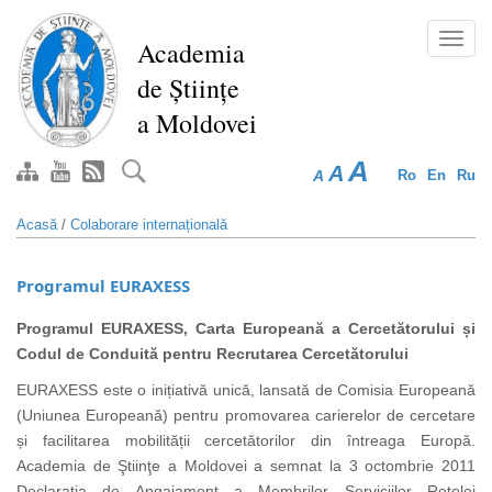
Mergi
la
Toggl
Academia
conţinutul
navig
de Științe
principal
a Moldovei
A
A
A
Ro
En
Ru
Acasă
/
Colaborare internațională
Programul EURAXESS
Programul EURAXESS, Carta Europeană a Cercetătorului și
Codul de Conduită pentru Recrutarea Cercetătorului
EURAXESS este o inițiativă unică, lansată de Comisia Europeană
(Uniunea Europeană) pentru promovarea carierelor de cercetare
și facilitarea mobilității cercetătorilor din întreaga Europă.
Academia de Ştiinţe a Moldovei a semnat la 3 octombrie 2011
Declaraţia de Angajament a Membrilor Serviciilor Reţelei