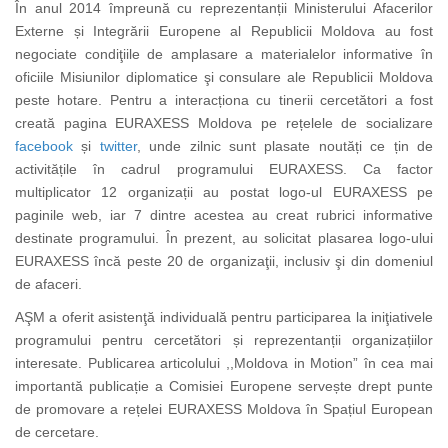
În anul 2014 împreună cu reprezentanții Ministerului Afacerilor
Externe și Integrării Europene al Republicii Moldova au fost
negociate condiţiile de amplasare a materialelor informative în
oficiile Misiunilor diplomatice şi consulare ale Republicii Moldova
peste hotare. Pentru a interacționa cu tinerii cercetători a fost
creată pagina EURAXESS Moldova pe rețelele de socializare
facebook
și
twitter
, unde zilnic sunt plasate noutăți ce țin de
activitățile în cadrul programului EURAXESS. Ca factor
multiplicator 12 organizații au postat logo-ul EURAXESS pe
paginile web, iar 7 dintre acestea au creat rubrici informative
destinate programului. În prezent, au solicitat plasarea logo-ului
EURAXESS încă peste 20 de organizaţii, inclusiv şi din domeniul
de afaceri.
AŞM a oferit asistenţă individuală pentru participarea la iniţiativele
programului pentru cercetători și reprezentanții organizațiilor
interesate. Publicarea articolului ,,Moldova in Motion” în cea mai
importantă publicație a Comisiei Europene servește drept punte
de promovare a rețelei EURAXESS Moldova în Spațiul European
de cercetare.