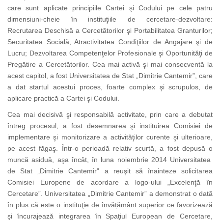
care sunt aplicate principiile Cartei şi Codului pe cele patru
dimensiuni-cheie în instituţiile de cercetare-dezvoltare:
Recrutarea Deschisă a Cercetătorilor şi Portabilitatea Granturilor;
Securitatea Socială; Atractivitatea Condiţiilor de Angajare şi de
Lucru; Dezvoltarea Competenţelor Profesionale şi Oportunităţi de
Pregătire a Cercetătorilor. Cea mai activă şi mai consecventă la
acest capitol, a fost Universitatea de Stat „Dimitrie Cantemir”, care
a dat startul acestui proces, foarte complex şi scrupulos, de
aplicare practică a Cartei şi Codului.
Cea mai decisivă şi responsabilă activitate, prin care a debutat
întreg procesul, a fost desemnarea şi instituirea Comisiei de
implementare şi monitorizare a activităţilor curente şi ulterioare,
pe acest făgaş. Într-o perioadă relativ scurtă, a fost depusă o
muncă asiduă, aşa încât, în luna noiembrie 2014 Universitatea
de Stat „Dimitrie Cantemir” a reuşit să înainteze solicitarea
Comisiei Europene de acordare a logo-ului „Excelenţă în
Cercetare”. Universitatea „Dimitrie Cantemir” a demonstrat o dată
în plus că este o instituţie de învățământ superior ce favorizează
şi încurajează integrarea în Spaţiul European de Cercetare,