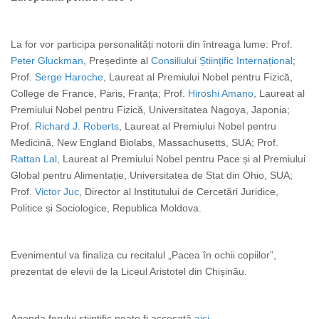
La for vor participa personalități notorii din întreaga lume: Prof.
Peter Gluckman
, Președinte al
Consiliului Științific Internațional
;
Prof.
Serge Haroche
, Laureat al Premiului Nobel pentru Fizică,
College de France, Paris, Franța; Prof.
Hiroshi Amano
, Laureat al
Premiului Nobel pentru Fizică, Universitatea Nagoya, Japonia;
Prof.
Richard J. Roberts
, Laureat al Premiului Nobel pentru
Medicină, New England Biolabs, Massachusetts, SUA; Prof.
Rattan Lal
, Laureat al Premiului Nobel pentru Pace și al Premiului
Global pentru Alimentație, Universitatea de Stat din Ohio, SUA;
Prof.
Victor Juc
,
Director al
Institutului de Cercetări Juridice,
Politice și Sociologice
, Republica Moldova.
Evenimentul va finaliza cu recitalul „Pacea în ochii copiilor”,
prezentat de elevii de la Liceul Aristotel din Chișinău.
Agenda forului
științific
poate fi accesată
aici
.