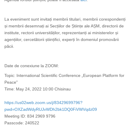
La eveniment sunt invitați membrii titulari, membrii corespondenți
și membrii desemnați ai Secțiilor de Științe ale AȘM, directorii de
institute, rectorii universităților, reprezentanți ai ministerelor și
agențiilor, cercetătorii științifici, experți în domeniul promovării
păcii.
Date de conexiune la ZOOM:
Topic: International Scientific Conference „European Platform for
Peace"
Time: May 24, 2022 10:00 Chisinau
https://us02web.zoom.us/j/83429699796?
pwd=OXZadWdyRUJvWDh2bk1DQ0FiVWVqdz09
Meeting ID: 834 2969 9796
Passcode: 240522