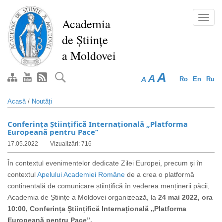
Mergi
la
Toggl
Academia
conţinutul
navig
de Științe
principal
a Moldovei
A
A
A
Ro
En
Ru
Acasă
/
Noutăți
Conferința Științifică Internațională „Platforma
Europeană pentru Pace”
17.05.2022
Vizualizări: 716
În contextul evenimentelor dedicate Zilei Europei, precum și
în
contextul
Apelului Academiei Române
de a crea o platformă
continentală de comunicare științifică în vederea menținerii păcii
,
Academia de Științe a Moldovei organizează, la
24 mai 2022, ora
10:00, Conferința Științifică Internațională „
Platforma
Europeană pentru Pace
”.