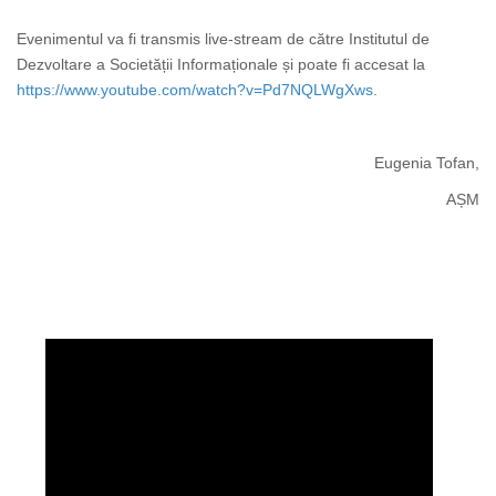
Evenimentul va fi transmis live-stream de către Institutul de
Dezvoltare a Societății Informaționale și poate fi accesat la
https://www.youtube.com/watch?v=Pd7NQLWgXws
.
Eugenia Tofan,
AȘM