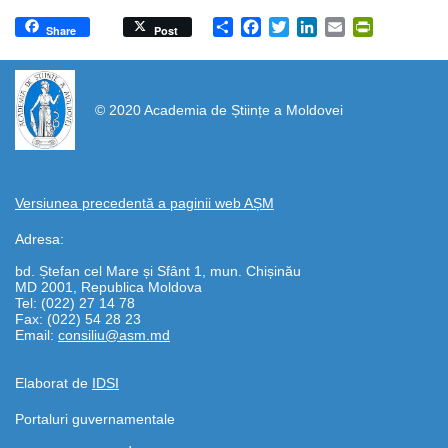
Share
Facebook
Twitter
LinkedIn
Email
PrintFrien
Share
Post
https://propletenie.ru/
© 2020 Academia de Științe a Moldovei
Versiunea precedentă a paginii web AȘM
Adresa:
bd. Ștefan cel Mare și Sfânt 1, mun. Chișinău
MD 2001, Republica Moldova
Tel: (022) 27 14 78
Fax: (022) 54 28 23
Email:
consiliu@asm.md
Elaborat de
IDSI
Portaluri guvernamentale