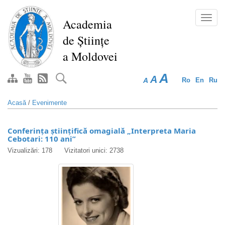
Mergi
la
Toggl
Academia
conţinutul
navig
de Științe
principal
a Moldovei
A
A
A
Ro
En
Ru
Acasă
/
Evenimente
Conferinţa ştiinţifică omagială „Interpreta Maria
Cebotari: 110 ani”
Vizualizări: 178
Vizitatori unici: 2738