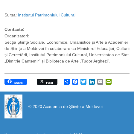
Sursa:
Institutul Patrimoniului Cultural
Contacte:
Organizatori:
Secţia Ştiinţe Sociale, Economice, Umanistice şi Arte a Academiei
de Ştiinţe a Moldovei în colaborare cu Ministerul Educației, Culturii
și Cercetării, Institutul Patrimoniului Cultural, Universitatea de Stat
„Dimitrie Cantemir” și Biblioteca de Arte „Tudor Arghezi”.
Share
Facebook
Twitter
LinkedIn
Email
PrintFrien
Share
Post
https://propletenie.ru/
© 2020 Academia de Științe a Moldovei